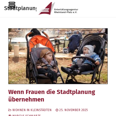
Zum
MENU
Stadtplanung
Inhalt
springen
Wenn Frauen die Stadtplanung
übernehmen
WOHNEN IN KLEINSTÄDTEN
25. NOVEMBER 2025
MARCUS SCHWARZE