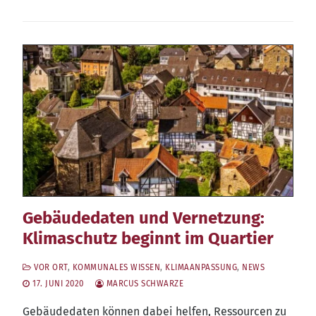
Gebäudedaten und Vernetzung:
Klimaschutz beginnt im Quartier
VOR ORT
,
KOMMUNALES WISSEN
,
KLIMAANPASSUNG
,
NEWS
17. JUNI 2020
MARCUS SCHWARZE
Gebäu­de­da­ten kön­nen dabei hel­fen, Res­sour­cen zu