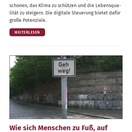
scho­nen, das Kli­ma zu schüt­zen und die Lebens­qua­
li­tät zu stei­gern. Die digi­ta­le Steue­rung bie­tet dafür
gro­ße Potenziale.
WEITERLESEN
Wie sich Menschen zu Fuß, auf