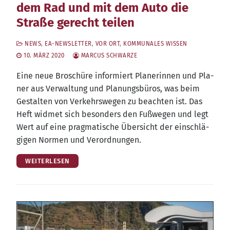
dem Rad und mit dem Auto die
Straße gerecht teilen
NEWS
,
EA-NEWSLETTER
,
VOR ORT
,
KOMMUNALES WISSEN
10. MÄRZ 2020
MARCUS SCHWARZE
Eine neue Bro­schü­re infor­miert Pla­ne­rin­nen und Pla­
ner aus Ver­wal­tung und Pla­nungs­bü­ros, was beim
Gestal­ten von Ver­kehrs­we­gen zu beach­ten ist. Das
Heft wid­met sich beson­ders den Fuß­we­gen und legt
Wert auf eine prag­ma­ti­sche Über­sicht der ein­schlä­
gi­gen Nor­men und Verordnungen.
WEITERLESEN