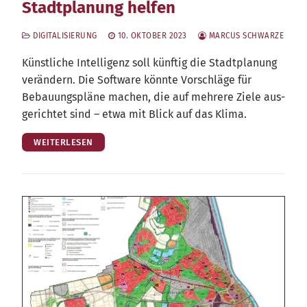
Stadtplanung helfen
DIGITALISIERUNG
10. OKTOBER 2023
MARCUS SCHWARZE
Künst­li­che Intel­li­genz soll künf­tig die Stadt­pla­nung
ver­än­dern. Die Soft­ware könn­te Vor­schlä­ge für
Bebau­ungs­plä­ne machen, die auf meh­re­re Zie­le aus­
ge­rich­tet sind – etwa mit Blick auf das Klima.
WEITERLESEN