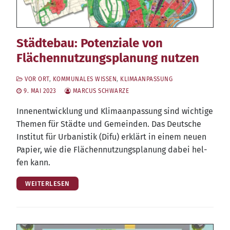
Städtebau: Potenziale von
Flächennutzungsplanung nutzen
VOR ORT
,
KOMMUNALES WISSEN
,
KLIMAANPASSUNG
9. MAI 2023
MARCUS SCHWARZE
Innen­ent­wick­lung und Kli­ma­an­pas­sung sind wich­ti­ge
The­men für Städ­te und Gemein­den. Das Deut­sche
Insti­tut für Urba­nis­tik (Difu) erklärt in einem neu­en
Papier, wie die Flä­chen­nut­zungs­pla­nung dabei hel­
fen kann.
WEITERLESEN