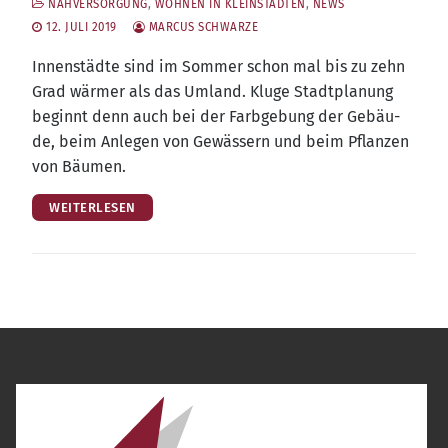
NAHVERSORGUNG
,
WOHNEN IN KLEINSTÄDTEN
,
NEWS
12. JULI 2019
MARCUS SCHWARZE
Innen­städ­te sind im Som­mer schon mal bis zu zehn
Grad wär­mer als das Umland. Klu­ge Stadt­pla­nung
beginnt denn auch bei der Farb­ge­bung der Gebäu­
de, beim Anle­gen von Gewäs­sern und beim Pflan­zen
von Bäumen.
WEITERLESEN