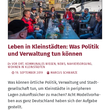
Leben in Kleinstädten: Was Politik
und Verwaltung tun können
VOR ORT
,
KOMMUNALES WISSEN
,
NEWS
,
NAHVERSORGUNG
,
WOHNEN IN KLEINSTÄDTEN
19. SEPTEMBER 2019
MARCUS SCHWARZE
Was kön­nen ört­li­che Poli­tik, Ver­wal­tung und Stadt­
ge­sell­schaft tun, um Klein­städ­te in peri­phe­ren
Lagen zukunfts­si­cher zu machen? Acht Modell­vor­ha­
ben aus ganz Deutsch­land haben sich der Auf­ga­be
gestellt.