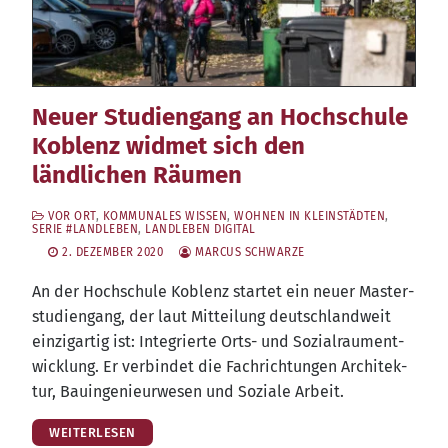
Neuer Studiengang an Hochschule
Koblenz widmet sich den
ländlichen Räumen
VOR ORT
,
KOMMUNALES WISSEN
,
WOHNEN IN KLEINSTÄDTEN
,
SERIE #LANDLEBEN
,
LANDLEBEN DIGITAL
2. DEZEMBER 2020
MARCUS SCHWARZE
An der Hoch­schu­le Koblenz star­tet ein neu­er Mas­ter­
stu­di­en­gang, der laut Mit­tei­lung deutsch­land­weit
ein­zig­ar­tig ist: Inte­grier­te Orts- und Sozi­al­raum­ent­
wick­lung. Er ver­bin­det die Fach­rich­tun­gen Archi­tek­
tur, Bau­in­ge­nieur­we­sen und Sozia­le Arbeit.
WEITERLESEN