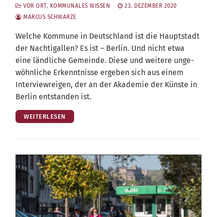
VOR ORT
,
KOMMUNALES WISSEN
23. DEZEMBER 2020
MARCUS SCHWARZE
Wel­che Kom­mu­ne in Deutsch­land ist die Haupt­stadt
der Nach­ti­gal­len? Es ist – Ber­lin. Und nicht etwa
eine länd­li­che Gemein­de. Die­se und wei­te­re unge­
wöhn­li­che Erkennt­nis­se erge­ben sich aus einem
Inter­view­rei­gen, der an der Aka­de­mie der Küns­te in
Ber­lin ent­stan­den ist.
WEITERLESEN