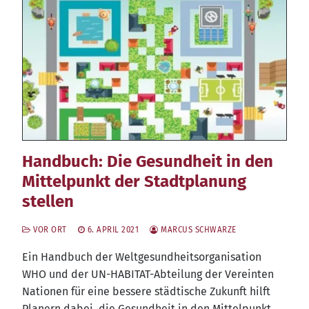
Handbuch: Die Gesundheit in den
Mittelpunkt der Stadtplanung
stellen
VOR ORT
6. APRIL 2021
MARCUS SCHWARZE
Ein Hand­buch der Welt­ge­sund­heits­or­ga­ni­sa­ti­on
WHO und der UN-HABI­TAT-Abtei­lung der Ver­ein­ten
Natio­nen für eine bes­se­re städ­ti­sche Zukunft hilft
Pla­nern dabei, die Gesund­heit in den Mit­tel­punkt