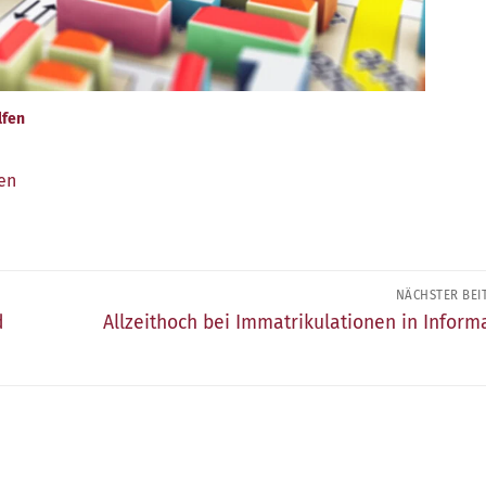
lfen
en
NÄCHSTER BEI
Nächster
d
Allzeithoch bei Immatrikulationen in Inform
Beitrag: