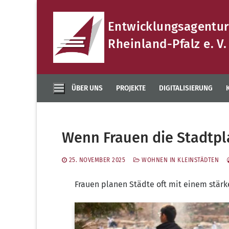
Zum
Inhalt
Entwicklungsagentur
springen
Rheinland-Pfalz e. V.
ÜBER UNS
PROJEKTE
DIGITALISIERUNG
Wenn Frauen die Stadtp
25. NOVEMBER 2025
WOHNEN IN KLEINSTÄDTEN
Frau­en pla­nen Städ­te oft mit einem stär­