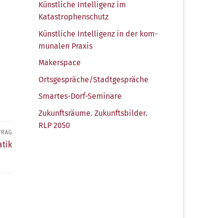
Künst­li­che Intel­li­genz im
Katastrophenschutz
Künst­li­che Intel­li­genz in der kom­
mu­na­len Praxis
Maker­space
Ortsgespräche/​Stadtgespräche
Smar­tes-Dorf-Semi­na­re
Zukunfts­räu­me. Zukunfts­bil­der.
RLP 2050
TRAG
atik