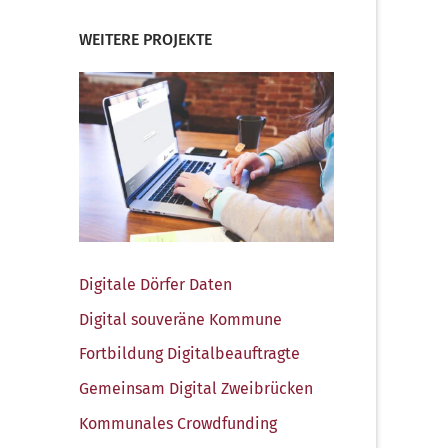
WEITERE PROJEKTE
Digi­ta­le Dör­fer Daten
Digi­tal sou­ve­rä­ne Kommune
Fort­bil­dung Digitalbeauftragte
Gemein­sam Digi­tal Zweibrücken
Kom­mu­na­les Crowdfunding