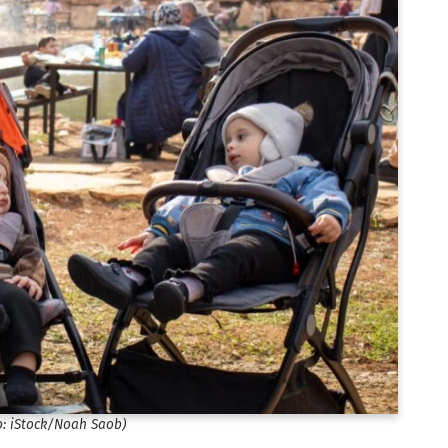
o: iStock/​Noah Saob)