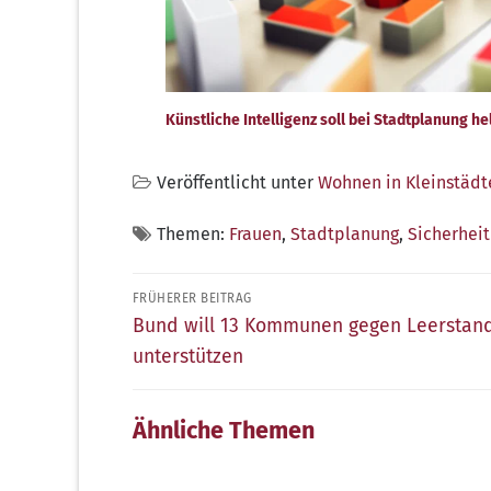
Künstliche Intelligenz soll bei Stadtplanung he
Veröffentlicht unter
Wohnen in Kleinstädt
Themen:
Frauen
,
Stadtplanung
,
Sicherheit
Beitragsnavigation
FRÜHERER BEITRAG
Früherer
Bund will 13 Kommunen gegen Leerstan
Beitrag:
unterstützen
Ähnliche Themen