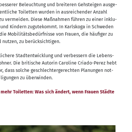
bes­se­rer Beleuch­tung und brei­te­ren Geh­stei­gen aus­ge­
nt­li­che Toi­let­ten wur­den in aus­rei­chen­der Anzahl
n zu ver­mei­den. Die­se Maß­nah­men füh­ren zu einer inklu­
 und Kin­dern zugu­te­kommt. In Karls­ko­ga in Schwe­den
Mobi­li­täts­be­dürf­nis­se von Frau­en, die häu­fi­ger zu
el nut­zen, zu berücksichtigen.
li­che­re Stadt­ent­wick­lung und ver­bes­sern die Lebens­
h­ner. Die bri­ti­sche Autorin Caro­li­ne Cria­do-Perez hebt
r, dass sol­che geschlech­ter­ge­rech­ten Pla­nun­gen not­
i­li­gun­gen zu überwinden.
e, mehr Toi­let­ten: Was sich ändert, wenn Frau­en Städ­te