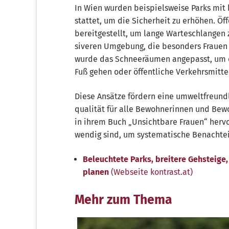
In Wien wur­den bei­spiels­wei­se Parks mit 
stat­tet, um die Sicher­heit zu erhö­hen. Öffe
bereit­ge­stellt, um lan­ge War­te­schlan­ge
si­ve­ren Umge­bung, die beson­ders Frau­en
wur­de das Schnee­räu­men ange­passt, um die 
Fuß gehen oder öffent­li­che Ver­kehrs­mit­t
Die­se Ansät­ze för­dern eine umwelt­freund­
qua­li­tät für alle Bewoh­ne­rin­nen und Bewo
in ihrem Buch „Unsicht­ba­re Frau­en“ her­vo
wen­dig sind, um sys­te­ma­ti­sche Benach­te
Beleuch­te­te Parks, brei­te­re Geh­stei­g
pla­nen
(Web­sei­te kon​trast​.at)
Mehr zum Thema