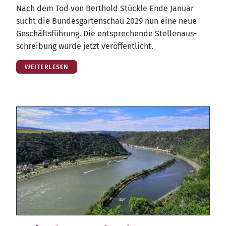
Nach dem Tod von Bert­hold Stück­le Ende Janu­ar
sucht die Bun­des­gar­ten­schau 2029 nun eine neue
Geschäfts­füh­rung. Die ent­spre­chen­de Stel­len­aus­
schrei­bung wur­de jetzt veröffentlicht.
WEITERLESEN