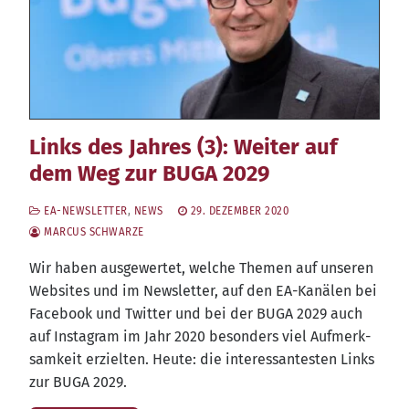
Links des Jahres (3): Weiter auf
dem Weg zur BUGA 2029
EA-NEWSLETTER
,
NEWS
29. DEZEMBER 2020
MARCUS SCHWARZE
Wir haben aus­ge­wer­tet, wel­che The­men auf unse­ren
Web­sites und im News­let­ter, auf den EA-Kanä­len bei
Face­book und Twit­ter und bei der BUGA 2029 auch
auf Insta­gram im Jahr 2020 beson­ders viel Auf­merk­
sam­keit erziel­ten. Heu­te: die inter­es­san­tes­ten Links
zur BUGA 2029.