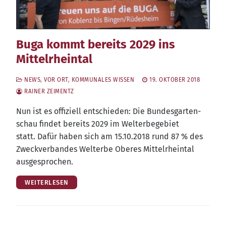
Buga kommt bereits 2029 ins
Mittelrheintal
NEWS
,
VOR ORT
,
KOMMUNALES WISSEN
19. OKTOBER 2018
RAINER ZEIMENTZ
Nun ist es offi­zi­ell ent­schie­den: Die Bun­des­gar­ten­
schau fin­det bereits 2029 im Welt­erbe­ge­biet
statt. Dafür haben sich am 15.10.2018 rund 87 % des
Zweck­ver­ban­des Welt­erbe Obe­res Mit­tel­rhein­tal
ausgesprochen.
WEITERLESEN