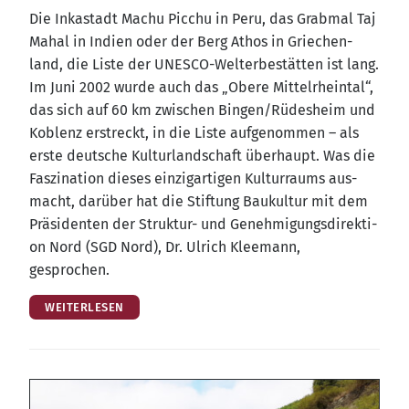
Die Inka­stadt Machu Pic­chu in Peru, das Grab­mal Taj
Mahal in Indi­en oder der Berg Athos in Grie­chen­
land, die Lis­te der UNESCO-Welt­erbe­stät­ten ist lang.
Im Juni 2002 wur­de auch das „Obe­re Mit­tel­rhein­tal“,
das sich auf 60 km zwi­schen Bingen/​Rüdesheim und
Koblenz erstreckt, in die Lis­te auf­ge­nom­men – als
ers­te deut­sche Kul­tur­land­schaft über­haupt. Was die
Fas­zi­na­ti­on die­ses ein­zig­ar­ti­gen Kul­tur­raums aus­
macht, dar­über hat die Stif­tung Bau­kul­tur mit dem
Prä­si­den­ten der Struk­tur- und Geneh­mi­gungs­di­rek­ti­
on Nord (SGD Nord), Dr. Ulrich Klee­mann,
gesprochen.
WEITERLESEN