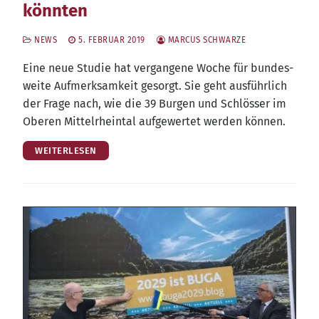
könnten
NEWS
5. FEBRUAR 2019
MARCUS SCHWARZE
Eine neue Stu­die hat ver­gan­ge­ne Woche für bun­des­
wei­te Auf­merk­sam­keit gesorgt. Sie geht aus­führ­lich
der Fra­ge nach, wie die 39 Bur­gen und Schlös­ser im
Obe­ren Mit­tel­rhein­tal auf­ge­wer­tet wer­den können.
WEITERLESEN