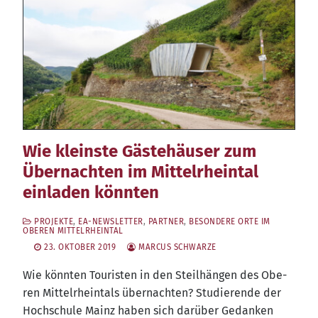
Wie kleinste Gästehäuser zum
Übernachten im Mittelrheintal
einladen könnten
PROJEKTE
,
EA-NEWSLETTER
,
PARTNER
,
BESONDERE ORTE IM
OBEREN MITTELRHEINTAL
23. OKTOBER 2019
MARCUS SCHWARZE
Wie könn­ten Tou­ris­ten in den Steil­hän­gen des Obe­
ren Mit­tel­rhein­tals über­nach­ten? Stu­die­ren­de der
Hoch­schu­le Mainz haben sich dar­über Gedan­ken