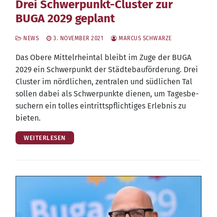
Drei Schwerpunkt-Cluster zur
BUGA 2029 geplant
NEWS
3. NOVEMBER 2021
MARCUS SCHWARZE
Das Obe­re Mit­tel­rhein­tal bleibt im Zuge der BUGA
2029 ein Schwer­punkt der Städ­te­bau­för­de­rung. Drei
Clus­ter im nörd­li­chen, zen­tra­len und süd­li­chen Tal
sol­len dabei als Schwer­punk­te die­nen, um Tages­be­
su­chern ein tol­les ein­tritts­pflich­ti­ges Erleb­nis zu
bieten.
WEITERLESEN