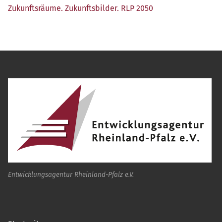
Zukunfts­räu­me. Zukunfts­bil­der. RLP 2050
Entwicklungsagentur Rheinland-Pfalz e.V.