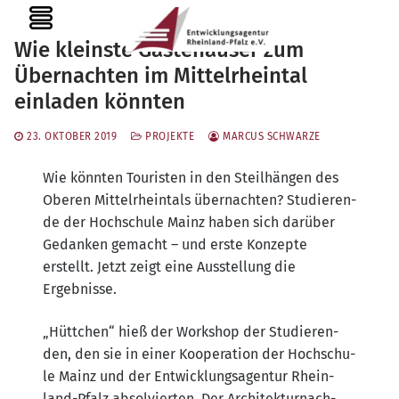
Zum
MENU
Inhalt
Wie kleinste Gästehäuser zum
springen
Übernachten im Mittelrheintal
einladen könnten
23. OKTOBER 2019
PROJEKTE
MARCUS SCHWARZE
Wie könn­ten Tou­ris­ten in den Steil­hän­gen des
Obe­ren Mit­tel­rhein­tals über­nach­ten? Stu­die­ren­
de der Hoch­schu­le Mainz haben sich dar­über
Gedan­ken gemacht – und ers­te Kon­zep­te
erstellt. Jetzt zeigt eine Aus­stel­lung die
Ergebnisse.
„Hütt­chen“ hieß der Work­shop der Stu­die­ren­
den, den sie in einer Koope­ra­ti­on der Hoch­schu­
le Mainz und der Ent­wick­lungs­agen­tur Rhein­
land-Pfalz absol­vier­ten. Der Archi­tek­tur­nach­