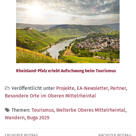
Rheinland-Pfalz erlebt Aufschwung beim Tourismus
Veröffentlicht unter
Projekte
,
EA-Newsletter
,
Partner
,
Besondere Orte im Oberen Mittelrheintal
Themen:
Tourismus
,
Welterbe Oberes Mittelrheintal
,
Wandern
,
Buga 2029
Beitragsnavigation
FRÜHERER BEITRAG
NÄCHSTER BEITRAG