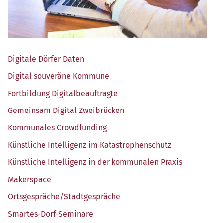
Digi­ta­le Dör­fer Daten
Digi­tal sou­ve­rä­ne Kommune
Fort­bil­dung Digitalbeauftragte
Gemein­sam Digi­tal Zweibrücken
Kom­mu­na­les Crowdfunding
Künst­li­che Intel­li­genz im Katastrophenschutz
Künst­li­che Intel­li­genz in der kom­mu­na­len Praxis
Maker­space
Ortsgespräche/​Stadtgespräche
Smar­tes-Dorf-Semi­na­re