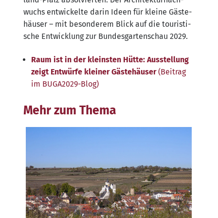
wuchs ent­wi­ckel­te dar­in Ideen für klei­ne Gäs­te­
häu­ser – mit beson­de­rem Blick auf die tou­ris­ti­
sche Ent­wick­lung zur Bun­des­gar­ten­schau 2029.
Raum ist in der kleins­ten Hüt­te: Aus­stel­lung
zeigt Ent­wür­fe klei­ner Gäs­te­häu­ser
(Bei­trag
im BUGA2029-Blog)
Mehr zum Thema