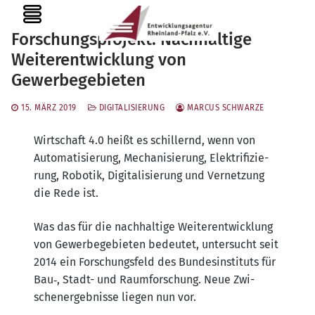
Zum
MENU
Inhalt
Forschungsprojekt: Nachhaltige
springen
Weiterentwicklung von
Gewerbegebieten
15. MÄRZ 2019
DIGITALISIERUNG
MARCUS SCHWARZE
Wirt­schaft 4.0 heißt es schil­lernd, wenn von
Auto­ma­ti­sie­rung, Mecha­ni­sie­rung, Elek­tri­fi­zie­
rung, Robo­tik, Digi­ta­li­sie­rung und Ver­net­zung
die Rede ist.
Was das für die nach­hal­ti­ge Wei­ter­ent­wick­lung
von Gewer­be­ge­bie­ten bedeu­tet, unter­sucht seit
2014 ein For­schungs­feld des Bun­des­in­sti­tuts für
Bau‑, Stadt- und Raum­for­schung. Neue Zwi­
schen­er­geb­nis­se lie­gen nun vor.