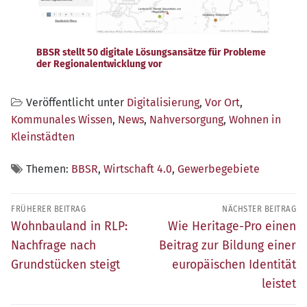
BBSR stellt 50 digitale Lösungsansätze für Probleme
der Regionalentwicklung vor
Veröffentlicht unter
Digitalisierung
,
Vor Ort
,
Kommunales Wissen
,
News
,
Nahversorgung
,
Wohnen in
Kleinstädten
Themen:
BBSR
,
Wirtschaft 4.0
,
Gewerbegebiete
Beitragsnavigation
FRÜHERER BEITRAG
NÄCHSTER BEITRAG
Früherer
Nächster
Wohnbauland in RLP:
Wie Heritage-Pro einen
Beitrag:
Beitrag:
Nachfrage nach
Beitrag zur Bildung einer
Grundstücken steigt
europäischen Identität
leistet