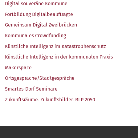
Digi­tal sou­ve­rä­ne Kommune
Fort­bil­dung Digitalbeauftragte
Gemein­sam Digi­tal Zweibrücken
Kom­mu­na­les Crowdfunding
Künst­li­che Intel­li­genz im Katastrophenschutz
Künst­li­che Intel­li­genz in der kom­mu­na­len Praxis
Maker­space
Ortsgespräche/​Stadtgespräche
Smar­tes-Dorf-Semi­na­re
Zukunfts­räu­me. Zukunfts­bil­der. RLP 2050