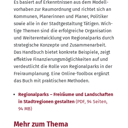
Es basiert auf Erkennt­nis­sen aus dem Modell­
vor­ha­ben zur Raum­ord­nung und rich­tet sich an
Kom­mu­nen, Pla­ne­rin­nen und Pla­ner, Poli­ti­ker
sowie alle in der Stadt­ge­stal­tung Täti­gen. Wich­
ti­ge The­men sind die erfolg­rei­che Orga­ni­sa­ti­on
und Wei­ter­ent­wick­lung von Regio­nal­parks durch
stra­te­gi­sche Kon­zep­te und Zusam­men­ar­beit.
Das Hand­buch bie­tet kon­kre­te Bei­spie­le, zeigt
effek­ti­ve Finan­zie­rungs­mög­lich­kei­ten auf und
ver­deut­licht die Rol­le von Regio­nal­parks in der
Frei­raum­pla­nung. Eine Online-Tool­box ergänzt
das Buch mit prak­ti­schen Methoden.
Regio­nal­parks – Frei­räu­me und Land­schaf­ten
in Stadt­re­gio­nen gestal­ten
(PDF, 94 Sei­ten,
94 MB)
Mehr zum Thema