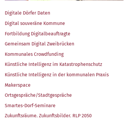
Digi­ta­le Dör­fer Daten
Digi­tal sou­ve­rä­ne Kommune
Fort­bil­dung Digitalbeauftragte
Gemein­sam Digi­tal Zweibrücken
Kom­mu­na­les Crowdfunding
Künst­li­che Intel­li­genz im Katastrophenschutz
Künst­li­che Intel­li­genz in der kom­mu­na­len Praxis
Maker­space
Ortsgespräche/​Stadtgespräche
Smar­tes-Dorf-Semi­na­re
Zukunfts­räu­me. Zukunfts­bil­der. RLP 2050