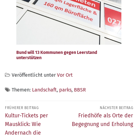
Bund will 13 Kommunen gegen Leerstand
unterstützen
Veröffentlicht unter
Vor Ort
Themen:
Landschaft
,
parks
,
BBSR
Beitragsnavigation
FRÜHERER BEITRAG
NÄCHSTER BEITRAG
Früherer
Nächster
Kultur-Tickets per
Friedhöfe als Orte der
Beitrag:
Beitrag:
Mausklick: Wie
Begegnung und Erholung
Andernach die