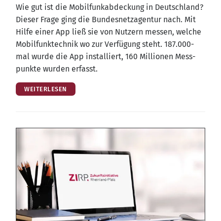
Wie gut ist die Mobil­funk­ab­de­ckung in Deutsch­land?
Die­ser Fra­ge ging die Bun­des­netz­agen­tur nach. Mit
Hil­fe einer App ließ sie von Nut­zern mes­sen, wel­che
Mobil­funk­tech­nik wo zur Ver­fü­gung steht. 187.000-
mal wur­de die App instal­liert, 160 Mil­lio­nen Mess­
punk­te wur­den erfasst.
WEITERLESEN