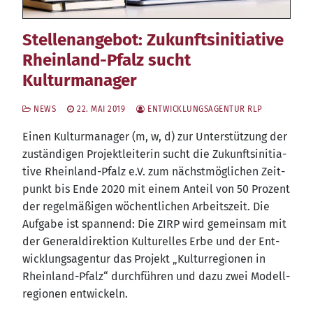
Stellenangebot: Zukunftsinitiative
Rheinland-Pfalz sucht
Kulturmanager
NEWS
22. MAI 2019
ENTWICKLUNGSAGENTUR RLP
Einen Kul­tur­ma­na­ger (m, w, d) zur Unter­stüt­zung der
zustän­di­gen Pro­jekt­lei­te­rin sucht die Zukunfts­in­itia­
ti­ve Rhein­land-Pfalz e.V. zum nächst­mög­li­chen Zeit­
punkt bis Ende 2020 mit einem Anteil von 50 Pro­zent
der regel­mä­ßi­gen wöchent­li­chen Arbeits­zeit. Die
Auf­ga­be ist span­nend: Die ZIRP wird gemein­sam mit
der Gene­ral­di­rek­ti­on Kul­tu­rel­les Erbe und der Ent­
wick­lungs­agen­tur das Pro­jekt „Kul­tur­re­gio­nen in
Rhein­land-Pfalz“ durch­füh­ren und dazu zwei Modell­
re­gio­nen entwickeln.