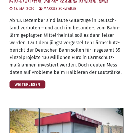
EA-NEWSLETTER
,
VOR ORT
,
KOMMUNALES WISSEN
,
NEWS
18. MAI 2020
MARCUS SCHWARZE
Ab 13. Dezem­ber sind lau­te Güter­zü­ge in Deutsch­
land ver­bo­ten – und auch im beson­ders vom Bahn­
lärm geplag­ten Mit­tel­rhein­tal soll es dann lei­ser
wer­den. Laut dem jüngst vor­ge­stell­ten Lärm­schutz­
be­richt der Deut­schen Bahn sol­len für ins­ge­samt 35
Ein­zel­pro­jek­te 130 Mil­lio­nen Euro in Lärm­schutz­
maß­nah­men inves­tiert wer­den. Doch deu­ten Mess­
da­ten auf Pro­ble­me beim Hal­bie­ren der Lautstärke.
WEITERLESEN