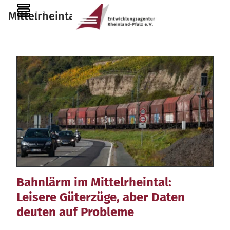
Zum
MENU
Mittelrheintal
Inhalt
springen
Bahnlärm im Mittelrheintal:
Leisere Güterzüge, aber Daten
deuten auf Probleme