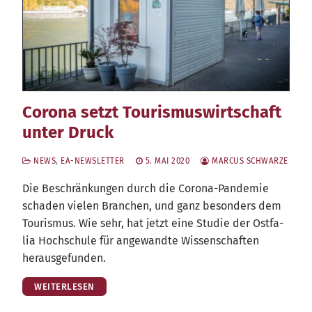
Corona setzt Tourismuswirtschaft
unter Druck
NEWS
,
EA-NEWSLETTER
5. MAI 2020
MARCUS SCHWARZE
Die Beschrän­kun­gen durch die Coro­na-Pan­de­mie
scha­den vie­len Bran­chen, und ganz beson­ders dem
Tou­ris­mus. Wie sehr, hat jetzt eine Stu­die der Ost­fa­
lia Hoch­schu­le für ange­wand­te Wis­sen­schaf­ten
herausgefunden.
WEITERLESEN