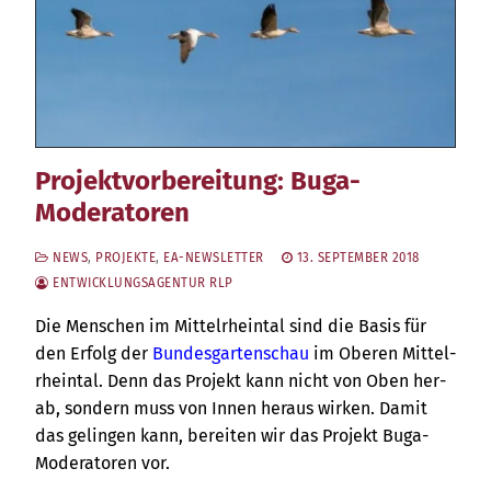
Projektvorbereitung: Buga-
Moderatoren
NEWS
,
PROJEKTE
,
EA-NEWSLETTER
13. SEPTEMBER 2018
ENTWICKLUNGSAGENTUR RLP
Die Men­schen im Mit­tel­rhein­tal sind die Basis für
den Erfolg der
Bun­des­gar­ten­schau
im Obe­ren Mit­tel­
rhein­tal. Denn das Pro­jekt kann nicht von Oben her­
ab, son­dern muss von Innen her­aus wir­ken. Damit
das gelin­gen kann, berei­ten wir das Pro­jekt Buga-
Mode­ra­to­ren vor.