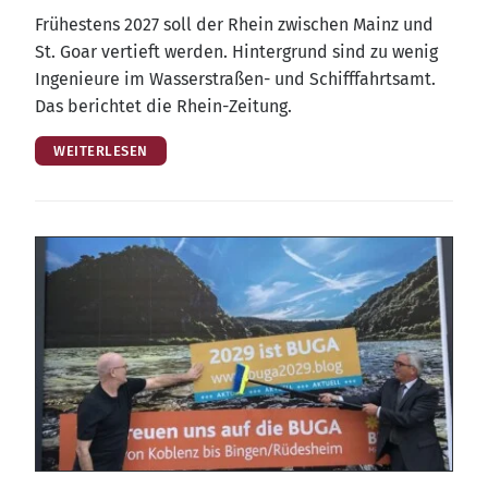
Frü­hes­tens 2027 soll der Rhein zwi­schen Mainz und
St. Goar ver­tieft wer­den. Hin­ter­grund sind zu wenig
Inge­nieu­re im Was­ser­stra­ßen- und Schiff­fahrts­amt.
Das berich­tet die Rhein-Zeitung.
WEITERLESEN