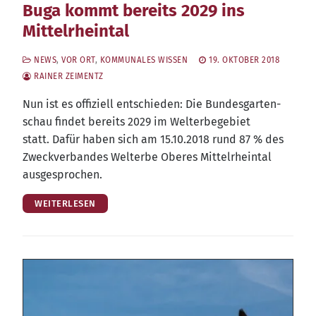
Buga kommt bereits 2029 ins
Mittelrheintal
NEWS
,
VOR ORT
,
KOMMUNALES WISSEN
19. OKTOBER 2018
RAINER ZEIMENTZ
Nun ist es offi­zi­ell ent­schie­den: Die Bun­des­gar­ten­
schau fin­det bereits 2029 im Welt­erbe­ge­biet
statt. Dafür haben sich am 15.10.2018 rund 87 % des
Zweck­ver­ban­des Welt­erbe Obe­res Mit­tel­rhein­tal
ausgesprochen.
WEITERLESEN