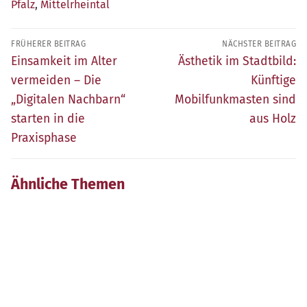
Pfalz
,
Mittelrheintal
Beitragsnavigation
FRÜHERER BEITRAG
NÄCHSTER BEITRAG
Früherer
Nächster
Einsamkeit im Alter
Ästhetik im Stadtbild:
Beitrag:
Beitrag:
vermeiden – Die
Künftige
„Digitalen Nachbarn“
Mobilfunkmasten sind
starten in die
aus Holz
Praxisphase
Ähnliche Themen