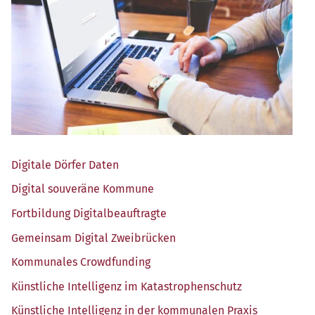
Digi­ta­le Dör­fer Daten
Digi­tal sou­ve­rä­ne Kommune
Fort­bil­dung Digitalbeauftragte
Gemein­sam Digi­tal Zweibrücken
Kom­mu­na­les Crowdfunding
Künst­li­che Intel­li­genz im Katastrophenschutz
Künst­li­che Intel­li­genz in der kom­mu­na­len Praxis