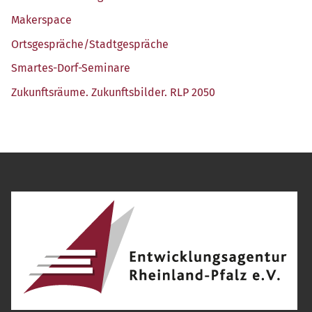
Maker­space
Ortsgespräche/​Stadtgespräche
Smar­tes-Dorf-Semi­na­re
Zukunfts­räu­me. Zukunfts­bil­der. RLP 2050