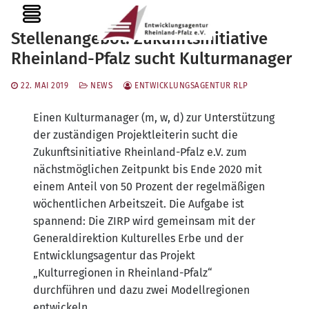
Zum
MENU
Inhalt
Stellenangebot: Zukunftsinitiative
springen
Rheinland-Pfalz sucht Kulturmanager
22. MAI 2019
NEWS
ENTWICKLUNGSAGENTUR RLP
Einen Kulturmanager (m, w, d) zur Unterstützung
der zuständigen Projektleiterin sucht die
Zukunftsinitiative Rheinland-Pfalz e.V. zum
nächstmöglichen Zeitpunkt bis Ende 2020 mit
einem Anteil von 50 Prozent der regelmäßigen
wöchentlichen Arbeitszeit. Die Aufgabe ist
spannend: Die ZIRP wird gemeinsam mit der
Generaldirektion Kulturelles Erbe und der
Entwicklungsagentur das Projekt
„Kulturregionen in Rheinland-Pfalz“
durchführen und dazu zwei Modellregionen
entwickeln.