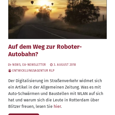
Auf dem Weg zur Roboter-
Autobahn?
NEWS
,
EA-NEWSLETTER
3. AUGUST 2018
ENTWICKLUNGSAGENTUR RLP
Der Digi­ta­li­sie­rung im Stra­ßen­ver­kehr wid­met sich
ein Arti­kel in der All­ge­mei­nen Zei­tung. Was es mit
Auto-Schwär­men und Bau­stel­len mit WLAN auf sich
hat und war­um sich die Leu­te in Rot­ter­dam über
Blit­zer freu­en, lesen Sie
hier
.