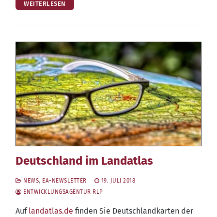
WEITERLESEN
Deutschland im Landatlas
NEWS
,
EA-NEWSLETTER
19. JULI 2018
ENTWICKLUNGSAGENTUR RLP
Auf
land​at​las​.de
fin­den Sie Deutsch­land­kar­ten der