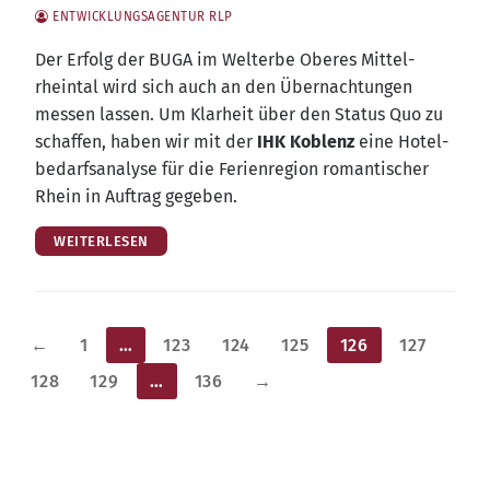
ENTWICKLUNGSAGENTUR RLP
Der Erfolg der BUGA im Welt­erbe Obe­res Mit­tel­
rhein­tal wird sich auch an den Über­nach­tun­gen
mes­sen las­sen. Um Klar­heit über den Sta­tus Quo zu
schaf­fen, haben wir mit der
IHK Koblenz
eine Hotel­
be­darfs­ana­ly­se für die Feri­en­re­gi­on roman­ti­scher
Rhein in Auf­trag gegeben.
WEITERLESEN
Seitennummerierung
←
1
…
123
124
125
126
127
der
128
129
…
136
→
Beiträge