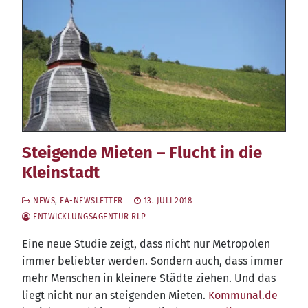
Steigende Mieten – Flucht in die
Kleinstadt
NEWS
,
EA-NEWSLETTER
13. JULI 2018
ENTWICKLUNGSAGENTUR RLP
Eine neue Stu­die zeigt, dass nicht nur Metro­po­len
immer belieb­ter wer­den. Son­dern auch, dass immer
mehr Men­schen in klei­ne­re Städ­te zie­hen. Und das
liegt nicht nur an stei­gen­den Mie­ten.
Kom​mu​nal​.de