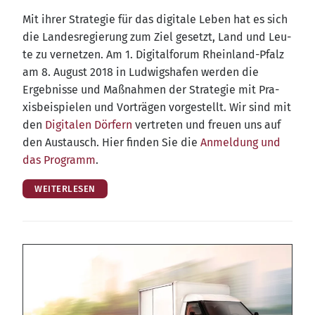
Mit ihrer Stra­te­gie für das digi­ta­le Leben hat es sich
die Lan­des­re­gie­rung zum Ziel gesetzt, Land und Leu­
te zu ver­net­zen. Am 1. Digi­tal­fo­rum Rhein­land-Pfalz
am 8. August 2018 in Lud­wigs­ha­fen wer­den die
Ergeb­nis­se und Maß­nah­men der Stra­te­gie mit Pra­
xis­bei­spie­len und Vor­trä­gen vor­ge­stellt. Wir sind mit
den
Digi­ta­len Dör­fern
ver­tre­ten und freu­en uns auf
den Aus­tausch. Hier fin­den Sie die
Anmel­dung und
das Pro­gramm
.
WEITERLESEN