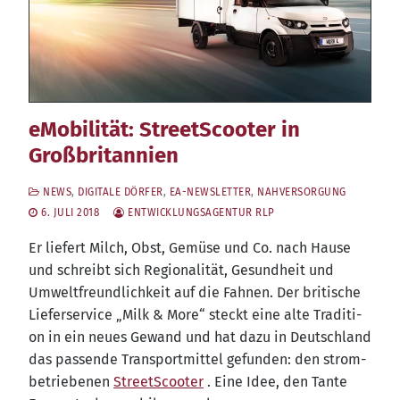
eMobilität: StreetScooter in
Großbritannien
NEWS
,
DIGITALE DÖRFER
,
EA-NEWSLETTER
,
NAHVERSORGUNG
6. JULI 2018
ENTWICKLUNGSAGENTUR RLP
Er lie­fert Milch, Obst, Gemü­se und Co. nach Hau­se
und schreibt sich Regio­na­li­tät, Gesund­heit und
Umwelt­freund­lich­keit auf die Fah­nen. Der bri­ti­sche
Lie­fer­ser­vice „Milk & More“ steckt eine alte Tra­di­ti­
on in ein neu­es Gewand und hat dazu in Deutsch­land
das pas­sen­de Trans­port­mit­tel gefun­den: den strom­
be­trie­be­nen
StreetS­coo­ter
. Eine Idee, den Tan­te