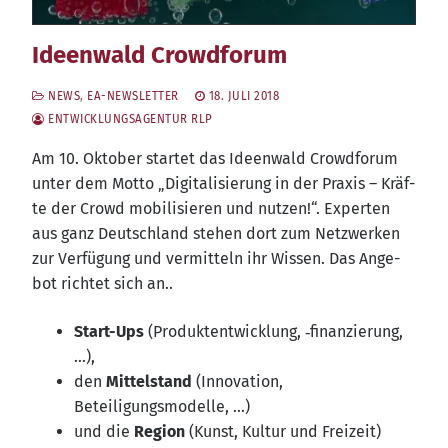
Ideenwald Crowdforum
NEWS
,
EA-NEWSLETTER
18. JULI 2018
ENTWICKLUNGSAGENTUR RLP
Am 10. Okto­ber star­tet das Ideen­wald Crowd­fo­rum
unter dem Mot­to „Digi­ta­li­sie­rung in der Pra­xis – Kräf­
te der Crowd mobi­li­sie­ren und nut­zen!“. Exper­ten
aus ganz Deutsch­land ste­hen dort zum Netz­wer­ken
zur Ver­fü­gung und ver­mit­teln ihr Wis­sen. Das Ange­
bot rich­tet sich an..
Start-Ups
(Pro­dukt­ent­wick­lung, ‑finan­zie­rung,
…),
den
Mit­tel­stand
(Inno­va­ti­on,
Beteiligungsmodelle, …)
und die
Regi­on
(Kunst, Kul­tur und Freizeit)