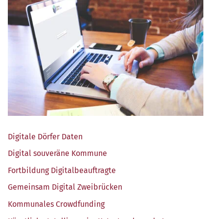
Digi­ta­le Dör­fer Daten
Digi­tal sou­ve­rä­ne Kommune
Fort­bil­dung Digitalbeauftragte
Gemein­sam Digi­tal Zweibrücken
Kom­mu­na­les Crowdfunding