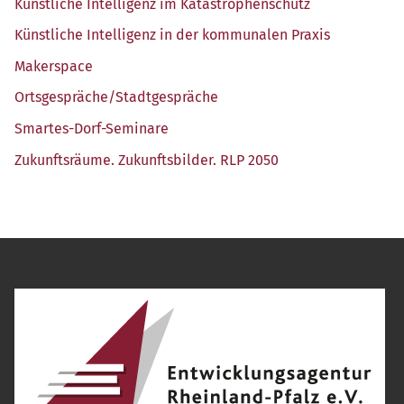
Künst­li­che Intel­li­genz im Katastrophenschutz
Künst­li­che Intel­li­genz in der kom­mu­na­len Praxis
Maker­space
Ortsgespräche/​Stadtgespräche
Smar­tes-Dorf-Semi­na­re
Zukunfts­räu­me. Zukunfts­bil­der. RLP 2050