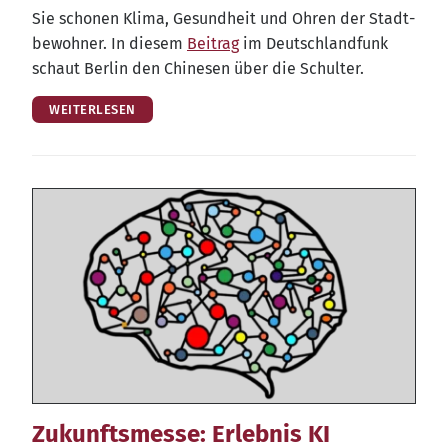
Sie scho­nen Kli­ma, Gesund­heit und Ohren der Stadt­
be­woh­ner. In die­sem
Bei­trag
im Deutsch­land­funk
schaut Ber­lin den Chi­ne­sen über die Schulter.
WEITERLESEN
Zukunftsmesse: Erlebnis KI