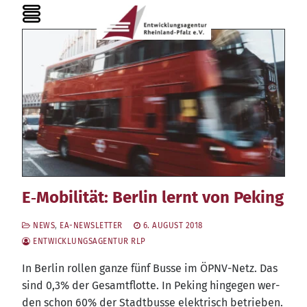
Zum
MENU
Inhalt
springen
E‑Mobilität: Berlin lernt von Peking
NEWS
,
EA-NEWSLETTER
6. AUGUST 2018
ENTWICKLUNGSAGENTUR RLP
In Ber­lin rol­len gan­ze fünf Bus­se im ÖPNV-Netz. Das
sind 0,3% der Gesamt­flot­te. In Peking hin­ge­gen wer­
den schon 60% der Stadt­bus­se elek­trisch betrie­ben.