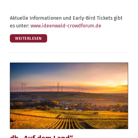
Aktu­el­le Infor­ma­tio­nen und Ear­ly-Bird Tickets gibt
es unter:
www​.ideen​wald​-crowd​fo​rum​.de
WEITERLESEN