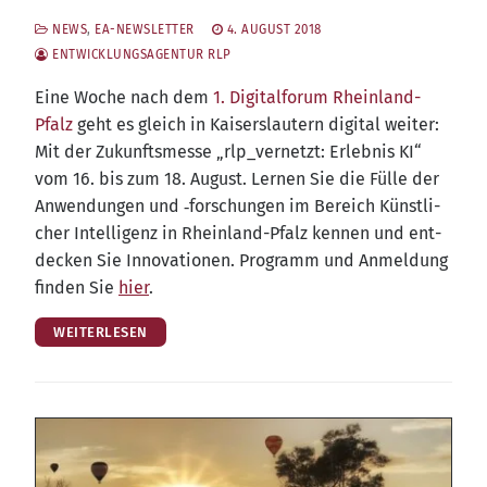
NEWS
,
EA-NEWSLETTER
4. AUGUST 2018
ENTWICKLUNGSAGENTUR RLP
Eine Woche nach dem
1. Digi­tal­fo­rum Rhein­land-
Pfalz
geht es gleich in Kai­sers­lau­tern digi­tal wei­ter:
Mit der Zukunfts­mes­se „rlp_​vernetzt: Erleb­nis KI“
vom 16. bis zum 18. August. Ler­nen Sie die Fül­le der
Anwen­dun­gen und ‑for­schun­gen im Bereich Künst­li­
cher Intel­li­genz in Rhein­land-Pfalz ken­nen und ent­
de­cken Sie Inno­va­tio­nen. Pro­gramm und Anmel­dung
fin­den Sie
hier
.
WEITERLESEN