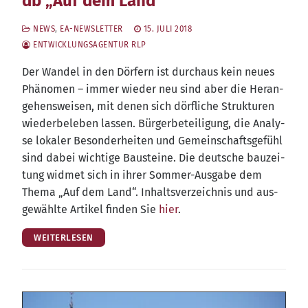
db „Auf dem Land“
NEWS
,
EA-NEWSLETTER
15. JULI 2018
ENTWICKLUNGSAGENTUR RLP
Der Wan­del in den Dör­fern ist durch­aus kein neu­es
Phä­no­men – immer wie­der neu sind aber die Her­an­
ge­hens­wei­sen, mit denen sich dörf­li­che Struk­tu­ren
wie­der­be­le­ben las­sen. Bür­ger­be­tei­li­gung, die Ana­ly­
se loka­ler Beson­der­hei­ten und Gemein­schafts­ge­fühl
sind dabei wich­ti­ge Bau­stei­ne. Die deut­sche bau­zei­
tung wid­met sich in ihrer Som­mer-Aus­ga­be dem
The­ma „Auf dem Land“. Inhalts­ver­zeich­nis und aus­
ge­wähl­te Arti­kel fin­den Sie
hier
.
WEITERLESEN