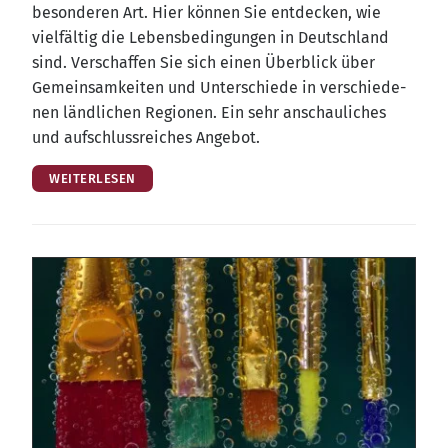
beson­de­ren Art. Hier kön­nen Sie ent­de­cken, wie
viel­fäl­tig die Lebens­be­din­gun­gen in Deutsch­land
sind. Ver­schaf­fen Sie sich einen Über­blick über
Gemein­sam­kei­ten und Unter­schie­de in ver­schie­de­
nen länd­li­chen Regio­nen. Ein sehr anschau­li­ches
und auf­schluss­rei­ches Angebot.
WEITERLESEN