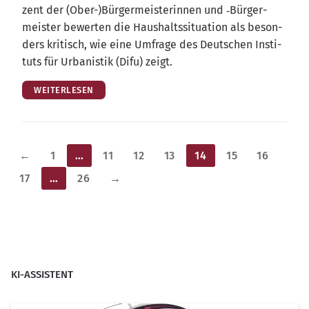
zent der (Ober-)Bürgermeisterinnen und ‑Bür­ger­
meis­ter bewer­ten die Haus­halts­si­tua­ti­on als beson­
ders kri­tisch, wie eine Umfra­ge des Deut­schen Insti­
tuts für Urba­nis­tik (Difu) zeigt.
WEITERLESEN
Seitennummerierung
←
1
…
11
12
13
14
15
16
der
17
…
26
→
Beiträge
KI-ASSISTENT