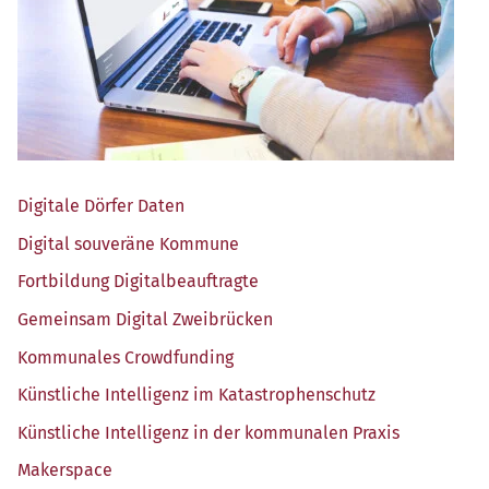
Digi­ta­le Dör­fer Daten
Digi­tal sou­ve­rä­ne Kommune
Fort­bil­dung Digitalbeauftragte
Gemein­sam Digi­tal Zweibrücken
Kom­mu­na­les Crowdfunding
Künst­li­che Intel­li­genz im Katastrophenschutz
Künst­li­che Intel­li­genz in der kom­mu­na­len Praxis
Maker­space