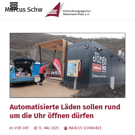
Zum
MENU
Marcus Schwarze
Inhalt
springen
Automatisierte Läden sollen rund
um die Uhr öffnen dürfen
VOR ORT
13. MAI 2025
MARCUS SCHWARZE