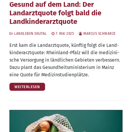
Gesund auf dem Land: Der
Landarztquote folgt bald die
Landkinderarztquote
LANDLEBEN DIGITAL
7. MAI 2025
MARCUS SCHWARZE
Erst kam die Land­arzt­quo­te, künf­tig folgt die Land­
kin­der­arzt­quo­te: Rhein­land-Pfalz will die medi­zi­ni­
sche Ver­sor­gung in länd­li­chen Gebie­ten ver­bes­sern.
Dazu plant das Gesund­heits­mi­nis­te­ri­um in Mainz
eine Quo­te für Medizinstudienplätze.
WEITERLESEN