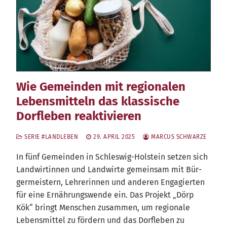
Wie Gemeinden mit regionalen
Lebensmitteln das klassische
Dorfleben reaktivieren
SERIE #LANDLEBEN
29. APRIL 2025
MARCUS SCHWARZE
In fünf Gemein­den in Schles­wig-Hol­stein set­zen sich
Land­wir­tin­nen und Land­wir­te gemein­sam mit Bür­
ger­meis­tern, Leh­re­rin­nen und ande­ren Enga­gier­ten
für eine Ernäh­rungs­wen­de ein. Das Pro­jekt „Dörp
Kök“ bringt Men­schen zusam­men, um regio­na­le
Lebens­mit­tel zu för­dern und das Dorf­le­ben zu