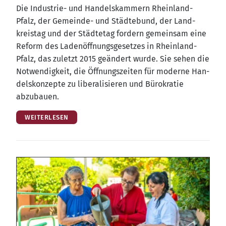
Die Indus­trie- und Han­dels­kam­mern Rhein­land-
Pfalz, der Gemein­de- und Städ­te­bund, der Land­
kreis­tag und der Städ­te­tag for­dern gemein­sam eine
Reform des Laden­öff­nungs­ge­set­zes in Rhein­land-
Pfalz, das zuletzt 2015 geän­dert wur­de. Sie sehen die
Not­wen­dig­keit, die Öff­nungs­zei­ten für moder­ne Han­
dels­kon­zep­te zu libe­ra­li­sie­ren und Büro­kra­tie
abzubauen.
WEITERLESEN