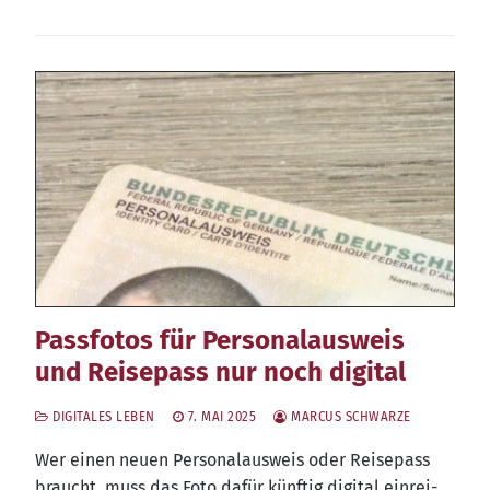
Passfotos für Personalausweis
und Reisepass nur noch digital
DIGITALES LEBEN
7. MAI 2025
MARCUS SCHWARZE
Wer einen neu­en Per­so­nal­aus­weis oder Rei­se­pass
braucht, muss das Foto dafür künf­tig digi­tal ein­rei­