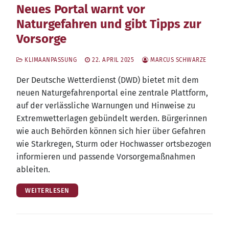
Neues Portal warnt vor
Naturgefahren und gibt Tipps zur
Vorsorge
KLIMAANPASSUNG
22. APRIL 2025
MARCUS SCHWARZE
Der Deut­sche Wet­ter­dienst (DWD) bie­tet mit dem
neu­en Natur­ge­fah­ren­por­tal eine zen­tra­le Platt­form,
auf der ver­läss­li­che War­nun­gen und Hin­wei­se zu
Extrem­wet­ter­la­gen gebün­delt wer­den. Bür­ge­rin­nen
wie auch Behör­den kön­nen sich hier über Gefah­ren
wie Stark­re­gen, Sturm oder Hoch­was­ser orts­be­zo­gen
infor­mie­ren und pas­sen­de Vor­sor­ge­maß­nah­men
ableiten.
WEITERLESEN