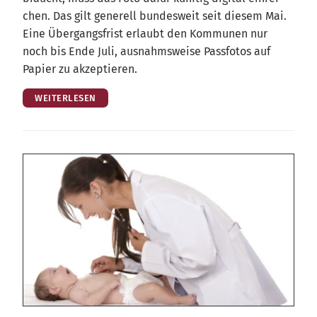
chen. Das gilt gene­rell bun­des­weit seit die­sem Mai.
Eine Über­gangs­frist erlaubt den Kom­mu­nen nur
noch bis Ende Juli, aus­nahms­wei­se Pass­fo­tos auf
Papier zu akzeptieren.
WEITERLESEN