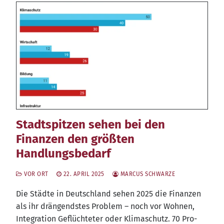
Stadtspitzen sehen bei den
Finanzen den größten
Handlungsbedarf
VOR ORT
22. APRIL 2025
MARCUS SCHWARZE
Die Städ­te in Deutsch­land sehen 2025 die Finan­zen
als ihr drän­gends­tes Pro­blem – noch vor Woh­nen,
Inte­gra­ti­on Geflüch­te­ter oder Kli­ma­schutz. 70 Pro­