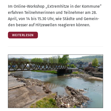
Im Online-Work­shop „Extrem­hit­ze in der Kom­mu­ne“
erfah­ren Teil­neh­me­rin­nen und Teil­neh­mer am 28.
April, von 14 bis 15.30 Uhr, wie Städ­te und Gemein­
den bes­ser auf Hit­ze­wel­len reagie­ren können.
WEITERLESEN