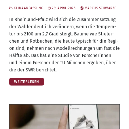
KLIMAANPASSUNG
29. APRIL 2025
MARCUS SCHWARZE
In Rhein­land-Pfalz wird sich die Zusam­men­set­zung
der Wäl­der deut­lich ver­än­dern, wenn die Tem­pe­ra­
tur bis 2100 um 2,7 Grad steigt. Bäu­me wie Stiel­ei­
chen und Rot­bu­chen, die heu­te typisch für die Regi­
on sind, neh­men nach Modell­rech­nun­gen um fast die
Hälf­te ab. Das hat eine Stu­die von For­sche­rin­nen
und einem For­scher der TU Mün­chen erge­ben, über
die der SWR berichtet.
WEITERLESEN