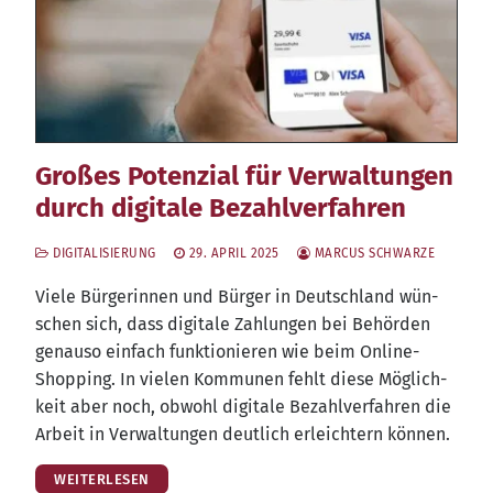
Großes Potenzial für Verwaltungen
durch digitale Bezahlverfahren
DIGITALISIERUNG
29. APRIL 2025
MARCUS SCHWARZE
Vie­le Bür­ge­rin­nen und Bür­ger in Deutsch­land wün­
schen sich, dass digi­ta­le Zah­lun­gen bei Behör­den
genau­so ein­fach funk­tio­nie­ren wie beim Online-
Shop­ping. In vie­len Kom­mu­nen fehlt die­se Mög­lich­
keit aber noch, obwohl digi­ta­le Bezahl­ver­fah­ren die
Arbeit in Ver­wal­tun­gen deut­lich erleich­tern können.
WEITERLESEN