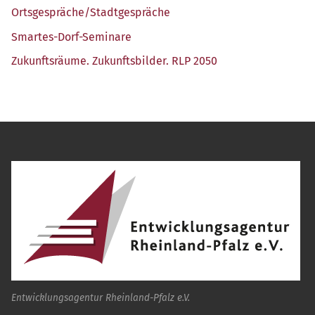
Ortsgespräche/​Stadtgespräche
Smar­tes-Dorf-Semi­na­re
Zukunfts­räu­me. Zukunfts­bil­der. RLP 2050
Entwicklungsagentur Rheinland-Pfalz e.V.