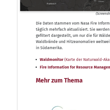
(Screen­s
Die Daten stam­men vom Nasa Fire Infor­ma
täg­lich mehr­fach aktua­li­siert. Sie wer­de
gefil­tert dar­ge­stellt, um nur die für Wäl­d
Wald­brän­de und Hit­ze­an­oma­lien welt­wei
in Südamerika.
Wald­mo­ni­tor
(Kar­te der Naturwald-Ak
Fire Infor­ma­ti­on for Resour­ce Manage
Mehr zum Thema