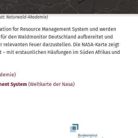
hot: Naturwald-Akademie)
­ti­on for Resour­ce Manage­ment Sys­tem und wer­den
n für den Wald­mo­ni­tor Deutsch­land auf­be­rei­tet und
er rele­van­ten Feu­er dar­zu­stel­len. Die NASA-Kar­te zeigt
t – mit erstaun­li­chen Häu­fun­gen im Süden Afri­kas und
ademie)
­ment Sys­tem
(Welt­kar­te der Nasa)