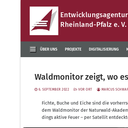
Zum
Inhalt
Entwicklungsagentur
springen
Rheinland-Pfalz e. V.
ÜBER UNS
PROJEKTE
DIGITALISIERUNG
Waldmonitor zeigt, wo e
6. SEPTEMBER 2022
VOR ORT
MARCUS SCHWA
Fich­te, Buche und Eiche sind die vor­herr­
dem Wald­mo­ni­tor der Natur­wald-Aka­de­mi
dings akti­ve Feu­er – per Satel­lit ent­dec