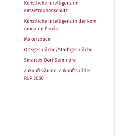
Künst­li­che Intel­li­genz im
Katastrophenschutz
Künst­li­che Intel­li­genz in der kom­
mu­na­len Praxis
Maker­space
Ortsgespräche/​Stadtgespräche
Smar­tes-Dorf-Semi­na­re
Zukunfts­räu­me. Zukunfts­bil­der.
RLP 2050