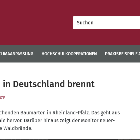
Suchen
nach:
KLIMAANPASSUNG
HOCHSCHULKOOPERATIONEN
PRAXISBEISPIELE
s in Deutschland brennt
RZE
schen­den Baum­ar­ten in Rhein­land-Pfalz. Das geht aus
e her­vor. Dar­über hin­aus zeigt der Moni­tor neu­er­
k­te Waldbrände.