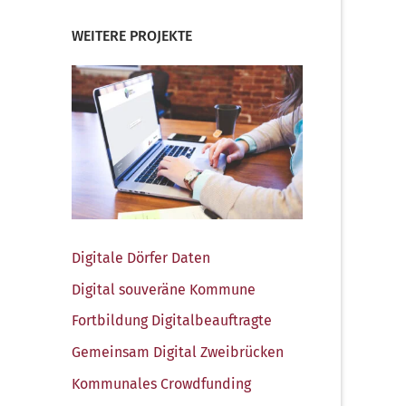
WEITERE PROJEKTE
Digi­ta­le Dör­fer Daten
Digi­tal sou­ve­rä­ne Kommune
Fort­bil­dung Digitalbeauftragte
Gemein­sam Digi­tal Zweibrücken
Kom­mu­na­les Crowdfunding