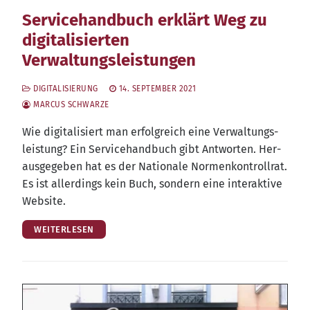
Servicehandbuch erklärt Weg zu
digitalisierten
Verwaltungsleistungen
DIGITALISIERUNG
14. SEPTEMBER 2021
MARCUS SCHWARZE
Wie digi­ta­li­siert man erfolg­reich eine Ver­wal­tungs­
leis­tung? Ein Ser­vice­hand­buch gibt Ant­wor­ten. Her­
aus­ge­ge­ben hat es der Natio­na­le Nor­men­kon­troll­rat.
Es ist aller­dings kein Buch, son­dern eine inter­ak­ti­ve
Website.
WEITERLESEN