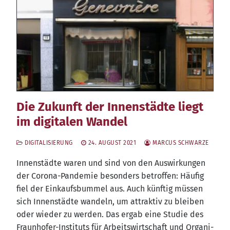
Die Zukunft der Innenstädte liegt
im digitalen Wandel
DIGITALISIERUNG
24. AUGUST 2021
MARCUS SCHWARZE
Innen­städ­te waren und sind von den Aus­wir­kun­gen
der Coro­na-Pan­de­mie beson­ders betrof­fen: Häu­fig
fiel der Ein­kaufs­bum­mel aus. Auch künf­tig müs­sen
sich Innen­städ­te wan­deln, um attrak­tiv zu blei­ben
oder wie­der zu wer­den. Das ergab eine Stu­die des
Fraun­ho­fer-Insti­tuts für Arbeits­wirt­schaft und Orga­ni­