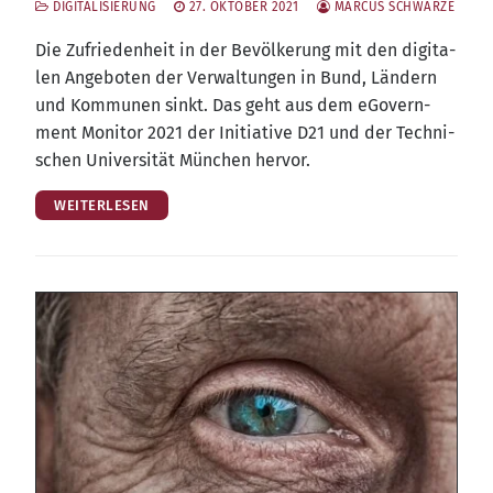
DIGITALISIERUNG
27. OKTOBER 2021
MARCUS SCHWARZE
Die Zufrie­den­heit in der Bevöl­ke­rung mit den digi­ta­
len Ange­bo­ten der Ver­wal­tun­gen in Bund, Län­dern
und Kom­mu­nen sinkt. Das geht aus dem eGo­vern­
ment Moni­tor 2021 der Initia­ti­ve D21 und der Tech­ni­
schen Uni­ver­si­tät Mün­chen hervor.
WEITERLESEN