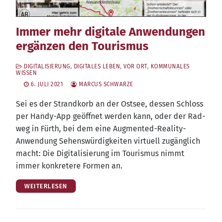
Immer mehr digitale Anwendungen
ergänzen den Tourismus
DIGITALISIERUNG
,
DIGITALES LEBEN
,
VOR ORT
,
KOMMUNALES
WISSEN
6. JULI 2021
MARCUS SCHWARZE
Sei es der Strand­korb an der Ost­see, des­sen Schloss
per Han­dy-App geöff­net wer­den kann, oder der Rad­
weg in Fürth, bei dem eine Aug­men­ted-Rea­li­ty-
Anwen­dung Sehens­wür­dig­kei­ten vir­tu­ell zugäng­lich
macht: Die Digi­ta­li­sie­rung im Tou­ris­mus nimmt
immer kon­kre­te­re For­men an.
WEITERLESEN