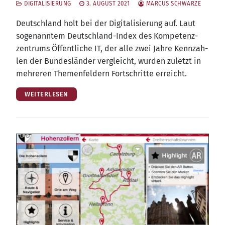
DIGITALISIERUNG
3. AUGUST 2021
MARCUS SCHWARZE
Deutsch­land holt bei der Digi­ta­li­sie­rung auf. Laut
soge­nann­tem Deutsch­land-Index des Kom­pe­tenz­
zen­trums Öffent­li­che IT, der alle zwei Jah­re Kenn­zah­
len der Bun­des­län­der ver­gleicht, wur­den zuletzt in
meh­re­ren The­men­fel­dern Fort­schrit­te erreicht.
WEITERLESEN