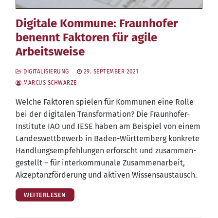
Digitale Kommune: Fraunhofer
benennt Faktoren für agile
Arbeitsweise
DIGITALISIERUNG
29. SEPTEMBER 2021
MARCUS SCHWARZE
Wel­che Fak­to­ren spie­len für Kom­mu­nen eine Rol­le
bei der digi­ta­len Trans­for­ma­ti­on? Die Fraun­ho­fer-
Insti­tu­te IAO und IESE haben am Bei­spiel von einem
Lan­des­wett­be­werb in Baden-Würt­tem­berg kon­kre­te
Hand­lungs­emp­feh­lun­gen erforscht und zusam­men­
ge­stellt – für inter­kom­mu­na­le Zusam­men­ar­beit,
Akzep­tanz­för­de­rung und akti­ven Wissensaustausch.
WEITERLESEN