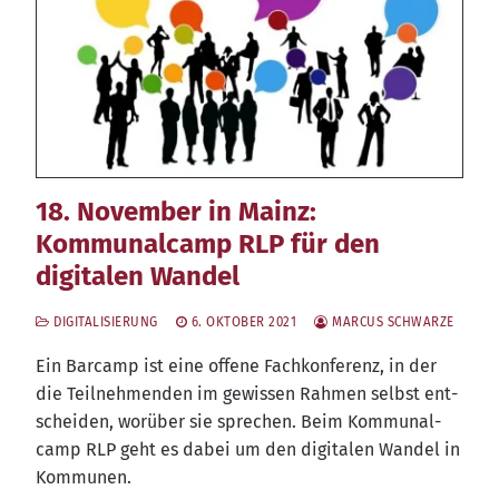
18. November in Mainz:
Kommunalcamp RLP für den
digitalen Wandel
DIGITALISIERUNG
6. OKTOBER 2021
MARCUS SCHWARZE
Ein Bar­camp ist eine offe­ne Fach­kon­fe­renz, in der
die Teil­neh­men­den im gewis­sen Rah­men selbst ent­
schei­den, wor­über sie spre­chen. Beim Kom­mu­nal­
camp RLP geht es dabei um den digi­ta­len Wan­del in
Kommunen.