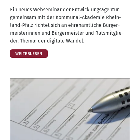
Ein neu­es Web­se­mi­nar der Ent­wick­lungs­agen­tur
gemein­sam mit der Kom­mu­nal-Aka­de­mie Rhein­
land-Pfalz rich­tet sich an ehren­amt­li­che Bür­ger­
meis­te­rin­nen und Bür­ger­meis­ter und Rats­mit­glie­
der. The­ma: der digi­ta­le Wandel.
WEITERLESEN