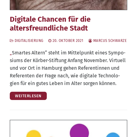
Digitale Chancen für die
altersfreundliche Stadt
DIGITALISIERUNG
20. OKTOBER 2021
MARCUS SCHWARZE
„
Smar­tes Altern“ steht im Mit­tel­punkt eines Sym­po­
si­ums der Kör­ber-Stif­tung Anfang Novem­ber. Vir­tu­ell
und vor Ort in Ham­burg gehen Refe­ren­tin­nen und
Refe­ren­ten der Fra­ge nach, wie digi­ta­le Tech­no­lo­
gien für ein gutes Leben im Alter sor­gen können.
WEITERLESEN