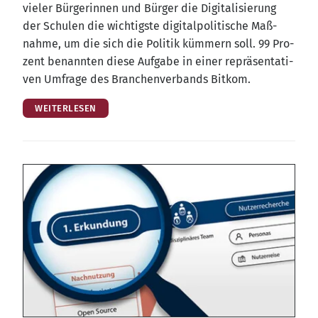
vie­ler Bür­ge­rin­nen und Bür­ger die Digi­ta­li­sie­rung
der Schu­len die wich­tigs­te digi­tal­po­li­ti­sche Maß­
nah­me, um die sich die Poli­tik küm­mern soll. 99 Pro­
zent benann­ten die­se Auf­ga­be in einer reprä­sen­ta­ti­
ven Umfra­ge des Bran­chen­ver­bands Bitkom.
WEITERLESEN