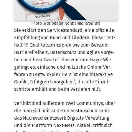
(Foto: Natio­na­ler Normenkontrollrat)
Sie erklärt den Ser­vice­stan­dard, eine offi­zi­el­le
Emp­feh­lung von Bund und Län­dern. Die­ser ent­
hält 19 Qua­li­täts­prin­zi­pi­en wie zum Bei­spiel
Bar­rie­re­frei­heit, Daten­schutz und agi­les Vor­ge­
hen und beant­wor­tet eine zen­tra­le Fra­ge: Wie
gelingt es, ein­fa­che und nütz­li­che Online-Ver­
fah­ren zu ent­wi­ckeln? Herz ist eine inter­ak­ti­ve
Gra­fik „Erfolg­reich vor­ge­hen“, die alle Ein­zel­
schrit­te ent­hält und beim Ver­tie­fen hilft.
Ver­linkt sind außer­dem zwei Com­mu­ni­tys, über
die man sich mit ande­ren aus­tau­schen kann:
das Nach­wuchs­netz­werk Digi­ta­le Ver­wal­tung
und die Platt­form Next-Netz. Aktu­ell trifft sich