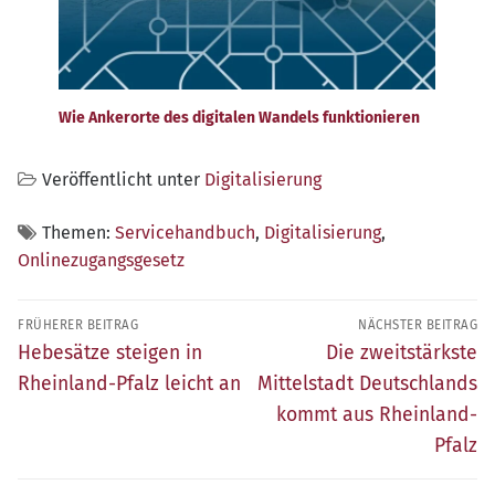
Wie Ankerorte des digitalen Wandels funktionieren
Veröffentlicht unter
Digitalisierung
Themen:
Servicehandbuch
,
Digitalisierung
,
Onlinezugangsgesetz
Beitragsnavigation
FRÜHERER BEITRAG
NÄCHSTER BEITRAG
Früherer
Nächster
Hebesätze steigen in
Die zweitstärkste
Beitrag:
Beitrag:
Rheinland-Pfalz leicht an
Mittelstadt Deutschlands
kommt aus Rheinland-
Pfalz