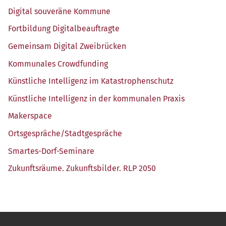
Digi­tal sou­ve­rä­ne Kommune
Fort­bil­dung Digitalbeauftragte
Gemein­sam Digi­tal Zweibrücken
Kom­mu­na­les Crowdfunding
Künst­li­che Intel­li­genz im Katastrophenschutz
Künst­li­che Intel­li­genz in der kom­mu­na­len Praxis
Maker­space
Ortsgespräche/​Stadtgespräche
Smar­tes-Dorf-Semi­na­re
Zukunfts­räu­me. Zukunfts­bil­der. RLP 2050