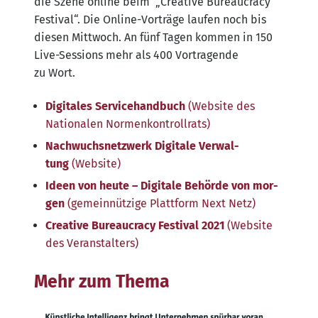
die Sze­ne online beim „Crea­ti­ve Bureau­cra­cy
Fes­ti­val“. Die Online-Vor­trä­ge lau­fen noch bis
die­sen Mitt­woch. An fünf Tagen kom­men in 150
Live-Ses­si­ons mehr als 400 Vor­tra­gen­de
zu Wort.
Digi­ta­les Ser­vice­hand­buch
(Web­site des
Natio­na­len Normenkontrollrats)
Nach­wuchs­netz­werk Digi­ta­le Ver­wal­
tung
(Web­site)
Ideen von heu­te – Digi­ta­le Behör­de von mor­
gen
(gemein­nüt­zi­ge Platt­form Next Netz)
Crea­ti­ve Bureau­cra­cy Fes­ti­val 2021
(Web­site
des Veranstalters)
Mehr zum Thema