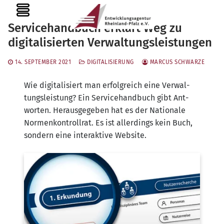
Zum
MENU
Inhalt
Servicehandbuch erklärt Weg zu
springen
digitalisierten Verwaltungsleistungen
14. SEPTEMBER 2021
DIGITALISIERUNG
MARCUS SCHWARZE
Wie digi­ta­li­siert man erfolg­reich eine Ver­wal­
tungs­leis­tung? Ein Ser­vice­hand­buch gibt Ant­
wor­ten. Her­aus­ge­ge­ben hat es der Natio­na­le
Nor­men­kon­troll­rat. Es ist aller­dings kein Buch,
son­dern eine inter­ak­ti­ve Website.