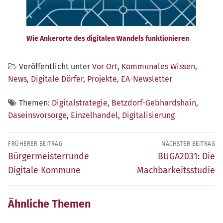
Wie Ankerorte des digitalen Wandels funktionieren
Veröffentlicht unter
Vor Ort
,
Kommunales Wissen
,
News
,
Digitale Dörfer
,
Projekte
,
EA-Newsletter
Themen:
Digitalstrategie
,
Betzdorf-Gebhardshain
,
Daseinsvorsorge
,
Einzelhandel
,
Digitalisierung
Beitragsnavigation
FRÜHERER BEITRAG
NÄCHSTER BEITRAG
Früherer
Nächster
Bürgermeisterrunde
BUGA2031: Die
Beitrag:
Beitrag:
Digitale Kommune
Machbarkeitsstudie
Ähnliche Themen