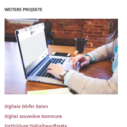
WEITERE PROJEKTE
Digi­ta­le Dör­fer Daten
Digi­tal sou­ve­rä­ne Kommune
Fort­bil­dung Digitalbeauftragte