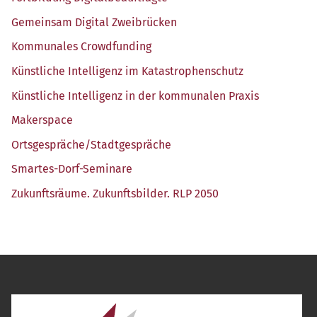
Gemein­sam Digi­tal Zweibrücken
Kom­mu­na­les Crowdfunding
Künst­li­che Intel­li­genz im Katastrophenschutz
Künst­li­che Intel­li­genz in der kom­mu­na­len Praxis
Maker­space
Ortsgespräche/​Stadtgespräche
Smar­tes-Dorf-Semi­na­re
Zukunfts­räu­me. Zukunfts­bil­der. RLP 2050