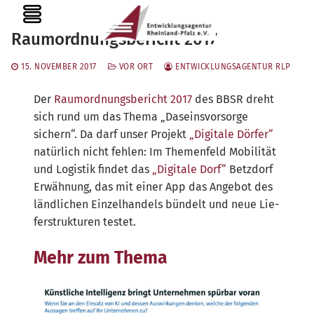
Zum
MENU
Inhalt
Raumordnungsbericht 2017
springen
15. NOVEMBER 2017
VOR ORT
ENTWICKLUNGSAGENTUR RLP
Der
Raum­ord­nungs­be­richt 2017
des BBSR dreht
sich rund um das The­ma „Daseins­vor­sor­ge
sichern“. Da darf unser Pro­jekt
„Digi­ta­le Dör­fer“
natür­lich nicht feh­len: Im The­men­feld Mobi­li­tät
und Logis­tik fin­det das
„Digi­ta­le Dorf“
Betz­dorf
Erwäh­nung, das mit einer App das Ange­bot des
länd­li­chen Ein­zel­han­dels bün­delt und neue Lie­
fer­struk­tu­ren testet.
Mehr zum Thema