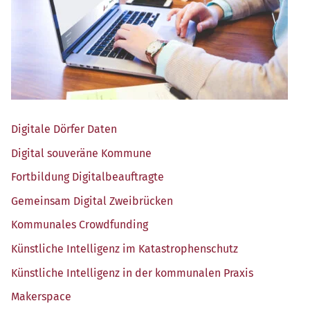
Digi­ta­le Dör­fer Daten
Digi­tal sou­ve­rä­ne Kommune
Fort­bil­dung Digitalbeauftragte
Gemein­sam Digi­tal Zweibrücken
Kom­mu­na­les Crowdfunding
Künst­li­che Intel­li­genz im Katastrophenschutz
Künst­li­che Intel­li­genz in der kom­mu­na­len Praxis
Maker­space