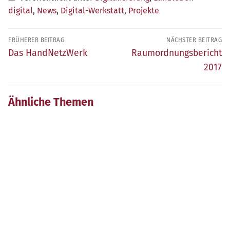
digital
,
News
,
Digital-Werkstatt
,
Projekte
Beitragsnavigation
FRÜHERER BEITRAG
NÄCHSTER BEITRAG
Früherer
Nächster
Das HandNetzWerk
Raumordnungsbericht
Beitrag:
Beitrag:
2017
Ähnliche Themen