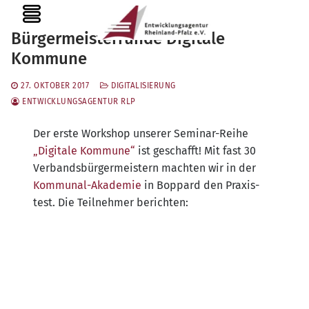
Zum
MENU
Inhalt
Bürgermeisterrunde Digitale
springen
Kommune
27. OKTOBER 2017
DIGITALISIERUNG
ENTWICKLUNGSAGENTUR RLP
Der ers­te Work­shop unse­rer Semi­nar-Rei­he
„Digi­ta­le Kom­mu­ne“
ist geschafft! Mit fast 30
Ver­bands­bür­ger­meis­tern mach­ten wir in der
Kom­mu­nal-Aka­de­mie
in Bop­pard den Pra­xis­
test. Die Teil­neh­mer berichten: