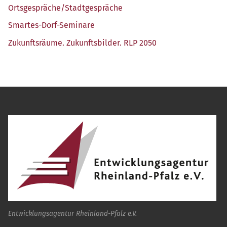
Ortsgespräche/​Stadtgespräche
Smar­tes-Dorf-Semi­na­re
Zukunfts­räu­me. Zukunfts­bil­der. RLP 2050
Entwicklungsagentur Rheinland-Pfalz e.V.