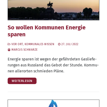
So wollen Kommunen Energie
sparen
VOR ORT
,
KOMMUNALES WISSEN
27. JULI 2022
MARCUS SCHWARZE
Ener­gie spa­ren ist wegen der gefähr­de­ten Gas­lie­fe­
run­gen aus Russ­land das Gebot der Stun­de. Kom­mu­
nen aller­or­ten schmie­den Pläne.
WEITERLESEN