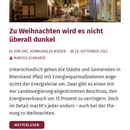
Zu Weihnachten wird es nicht
überall dunkel
VOR ORT
,
KOMMUNALES WISSEN
28. SEPTEMBER 2022
MARCUS SCHWARZE
Unter­schied­lich gehen die Städ­te und Gemein­den in
Rhein­land-Pfalz mit Ener­gie­spar­maß­nah­men ange­
sichts der Ener­gie­kri­se um. Zwar gibt es einen mit
der Lan­des­re­gie­rung abge­stimm­ten Beschluss, den
Ener­gie­ver­brauch um 15 Pro­zent zu ver­rin­gern. Doch
im Detail macht’s jeder anders – auch bei der Pla­
nung zu Weihnachten.
WEITERLESEN