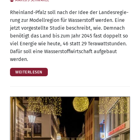
Rhein­land-Pfalz soll nach der Idee der Lan­des­re­gie­
rung zur Modell­re­gi­on für Was­ser­stoff wer­den. Eine
jetzt vor­ge­stell­te Stu­die beschreibt, wie. Dem­nach
benö­tigt das Land bis zum Jahr 2045 fast dop­pelt so
viel Ener­gie wie heu­te, 46 statt 29 Tera­watt­stun­den.
Dafür soll eine Was­ser­stoff­wirt­schaft auf­ge­baut
werden.
WEITERLESEN