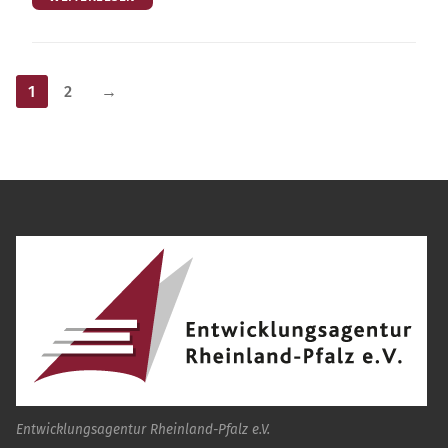
Seitennummerierung
1
2
→
der
Beiträge
Entwicklungsagentur Rheinland-Pfalz e.V.