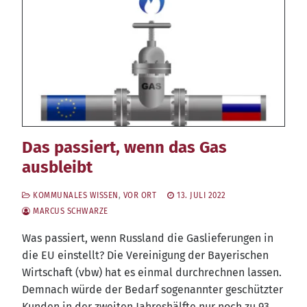
Das passiert, wenn das Gas
ausbleibt
KOMMUNALES WISSEN
,
VOR ORT
13. JULI 2022
MARCUS SCHWARZE
Was pas­siert, wenn Russ­land die Gas­lie­fe­run­gen in
die EU ein­stellt? Die Ver­ei­ni­gung der Baye­ri­schen
Wirt­schaft (vbw) hat es ein­mal durch­rech­nen las­sen.
Dem­nach wür­de der Bedarf soge­nann­ter geschütz­ter
Kun­den in der zwei­ten Jah­res­hälf­te nur noch zu 93