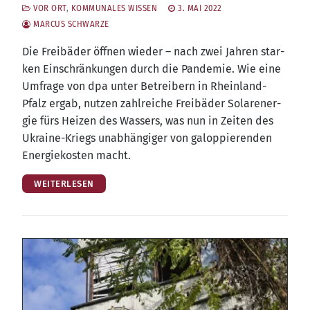
VOR ORT
,
KOMMUNALES WISSEN
3. MAI 2022
MARCUS SCHWARZE
Die Frei­bä­der öff­nen wie­der – nach zwei Jah­ren star­
ken Ein­schrän­kun­gen durch die Pan­de­mie. Wie eine
Umfra­ge von dpa unter Betrei­bern in Rhein­land-
Pfalz ergab, nut­zen zahl­rei­che Frei­bä­der Solar­ener­
gie fürs Hei­zen des Was­sers, was nun in Zei­ten des
Ukrai­ne-Kriegs unab­hän­gi­ger von galop­pie­ren­den
Ener­gie­kos­ten macht.
WEITERLESEN