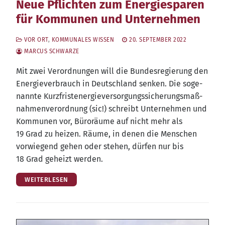
Neue Pflichten zum Energiesparen
für Kommunen und Unternehmen
VOR ORT
,
KOMMUNALES WISSEN
20. SEPTEMBER 2022
MARCUS SCHWARZE
Mit zwei Ver­ord­nun­gen will die Bun­des­re­gie­rung den
Ener­gie­ver­brauch in Deutsch­land sen­ken. Die soge­
nann­te Kurz­fris­t­ener­gie­ver­sor­gungs­si­che­rungs­maß­
nah­men­ver­ord­nung (sic!) schreibt Unter­neh­men und
Kom­mu­nen vor, Büro­räu­me auf nicht mehr als
19 Grad zu hei­zen. Räu­me, in denen die Men­schen
vor­wie­gend gehen oder ste­hen, dür­fen nur bis
18 Grad geheizt werden.
WEITERLESEN