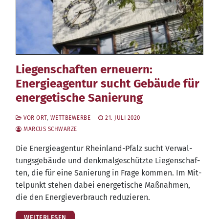
Liegenschaften erneuern:
Energieagentur sucht Gebäude für
energetische Sanierung
VOR ORT
,
WETTBEWERBE
21. JULI 2020
MARCUS SCHWARZE
Die Ener­gie­agen­tur Rhein­land-Pfalz sucht Ver­wal­
tungs­ge­bäu­de und denk­mal­ge­schütz­te Lie­gen­schaf­
ten, die für eine Sanie­rung in Fra­ge kom­men. Im Mit­
tel­punkt ste­hen dabei ener­ge­ti­sche Maß­nah­men,
die den Ener­gie­ver­brauch reduzieren.
WEITERLESEN