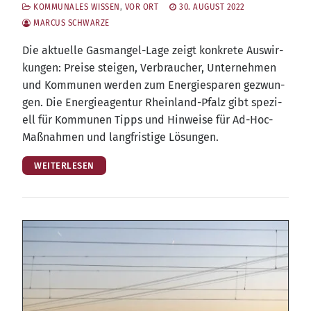
KOMMUNALES WISSEN
,
VOR ORT
30. AUGUST 2022
MARCUS SCHWARZE
Die aktu­el­le Gas­man­gel-Lage zeigt kon­kre­te Aus­wir­
kun­gen: Prei­se stei­gen, Ver­brau­cher, Unter­neh­men
und Kom­mu­nen wer­den zum Ener­gie­spa­ren gezwun­
gen. Die Ener­gie­agen­tur Rhein­land-Pfalz gibt spe­zi­
ell für Kom­mu­nen Tipps und Hin­wei­se für Ad-Hoc-
Maß­nah­men und lang­fris­ti­ge Lösungen.
WEITERLESEN