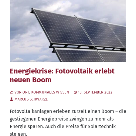
Energiekrise: Fotovoltaik erlebt
neuen Boom
VOR ORT
,
KOMMUNALES WISSEN
13. SEPTEMBER 2022
MARCUS SCHWARZE
Foto­vol­ta­ik­an­la­gen erle­ben zur­zeit einen Boom – die
gestie­ge­nen Ener­gie­prei­se zwin­gen zu mehr als
Ener­gie spa­ren. Auch die Prei­se für Solar­tech­nik
steigen.