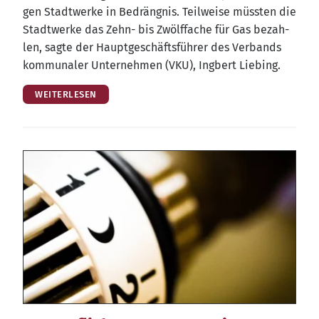
gen Stadt­wer­ke in Bedräng­nis. Teil­wei­se müss­ten die
Stadt­wer­ke das Zehn- bis Zwölf­fa­che für Gas bezah­
len, sag­te der Haupt­ge­schäfts­füh­rer des Ver­bands
kom­mu­na­ler Unter­neh­men (VKU), Ing­bert Liebing.
WEITERLESEN