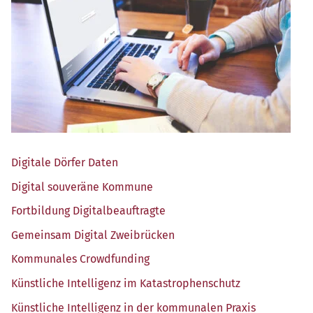
Digi­ta­le Dör­fer Daten
Digi­tal sou­ve­rä­ne Kommune
Fort­bil­dung Digitalbeauftragte
Gemein­sam Digi­tal Zweibrücken
Kom­mu­na­les Crowdfunding
Künst­li­che Intel­li­genz im Katastrophenschutz
Künst­li­che Intel­li­genz in der kom­mu­na­len Praxis