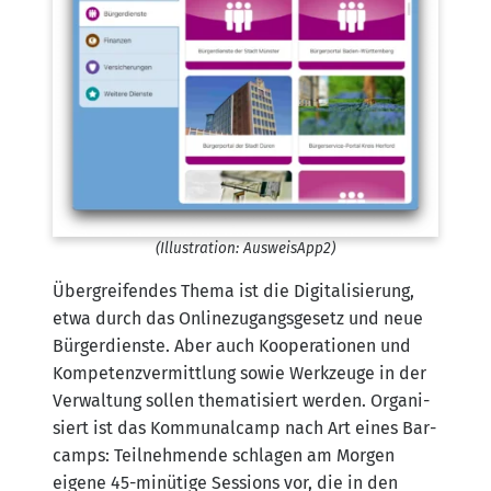
(Illus­tra­ti­on: AusweisApp2)
Über­grei­fen­des The­ma ist die Digi­ta­li­sie­rung,
etwa durch das Online­zu­gangs­ge­setz und neue
Bür­ger­diens­te. Aber auch Koope­ra­tio­nen und
Kom­pe­tenz­ver­mitt­lung sowie Werk­zeu­ge in der
Ver­wal­tung sol­len the­ma­ti­siert wer­den. Orga­ni­
siert ist das Kom­mu­nal­camp nach Art eines Bar­
camps: Teil­neh­men­de schla­gen am Mor­gen
eige­ne 45-minü­ti­ge Ses­si­ons vor, die in den