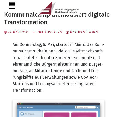
Zum
MENU
Inhalt
Kommunalcamp thematisiert digitale
springen
Transformation
29. MÄRZ 2022
DIGITALISIERUNG
MARCUS SCHWARZE
Am Don­ners­tag, 5. Mai, star­tet in Mainz das Kom­
mu­nal­camp Rhein­land-Pfalz: Die Mit­mach­kon­fe­
renz rich­tet sich unter ande­rem an haupt- und
ehren­amt­li­che Bür­ger­meis­te­rin­nen und Bür­ger­
meis­ter, an Mit­ar­bei­ten­de und Fach- und Füh­
rungs­kräf­te aus Ver­wal­tun­gen sowie Gov­Tech-
Start­ups und Lösungs­an­bie­ter zur digi­ta­len
Transformation.