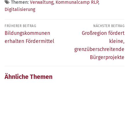
Themen:
Verwaltung
,
Kommunalcamp RLP
,
Digitalisierung
Beitragsnavigation
FRÜHERER BEITRAG
NÄCHSTER BEITRAG
Früherer
Nächster
Bildungskommunen
Großregion fördert
Beitrag:
Beitrag:
erhalten Fördermittel
kleine,
grenzüberschreitende
Bürgerprojekte
Ähnliche Themen