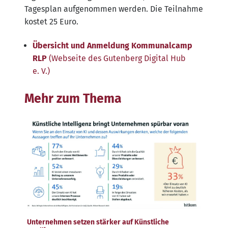
Tages­plan auf­ge­nom­men wer­den. Die Teil­nah­me
kos­tet 25 Euro.
Über­sicht und Anmel­dung Kom­mu­nal­camp
RLP
(Web­sei­te des Guten­berg Digi­tal Hub
e. V.)
Mehr zum Thema
Unternehmen setzen stärker auf Künstliche