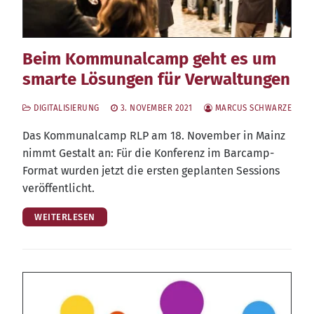
Beim Kommunalcamp geht es um
smarte Lösungen für Verwaltungen
DIGITALISIERUNG
3. NOVEMBER 2021
MARCUS SCHWARZE
Das Kom­mu­nal­camp RLP am 18. Novem­ber in Mainz
nimmt Gestalt an: Für die Kon­fe­renz im Bar­camp-
For­mat wur­den jetzt die ers­ten geplan­ten Ses­si­ons
veröffentlicht.
WEITERLESEN