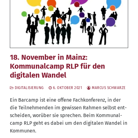
18. November in Mainz:
Kommunalcamp RLP für den
digitalen Wandel
DIGITALISIERUNG
6. OKTOBER 2021
MARCUS SCHWARZE
Ein Bar­camp ist eine offe­ne Fach­kon­fe­renz, in der
die Teil­neh­men­den im gewis­sen Rah­men selbst ent­
schei­den, wor­über sie spre­chen. Beim Kom­mu­nal­
camp RLP geht es dabei um den digi­ta­len Wan­del in
Kommunen.