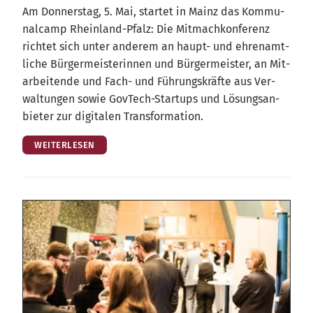
Am Don­ners­tag, 5. Mai, star­tet in Mainz das Kom­mu­
nal­camp Rhein­land-Pfalz: Die Mit­mach­kon­fe­renz
rich­tet sich unter ande­rem an haupt- und ehren­amt­
li­che Bür­ger­meis­te­rin­nen und Bür­ger­meis­ter, an Mit­
ar­bei­ten­de und Fach- und Füh­rungs­kräf­te aus Ver­
wal­tun­gen sowie Gov­Tech-Start­ups und Lösungs­an­
bie­ter zur digi­ta­len Transformation.
WEITERLESEN