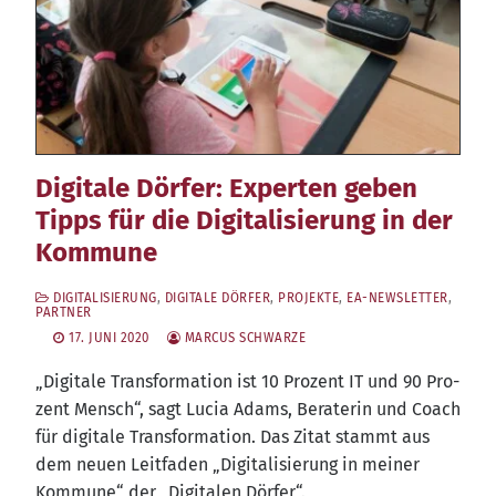
Digitale Dörfer: Experten geben
Tipps für die Digitalisierung in der
Kommune
DIGITALISIERUNG
,
DIGITALE DÖRFER
,
PROJEKTE
,
EA-NEWSLETTER
,
PARTNER
17. JUNI 2020
MARCUS SCHWARZE
„Digi­ta­le Trans­for­ma­ti­on ist 10 Pro­zent IT und 90 Pro­
zent Mensch“, sagt Lucia Adams, Bera­te­rin und Coach
für digi­ta­le Trans­for­ma­ti­on. Das Zitat stammt aus
dem neu­en Leit­fa­den „Digi­ta­li­sie­rung in mei­ner
Kom­mu­ne“ der „Digi­ta­len Dörfer“.