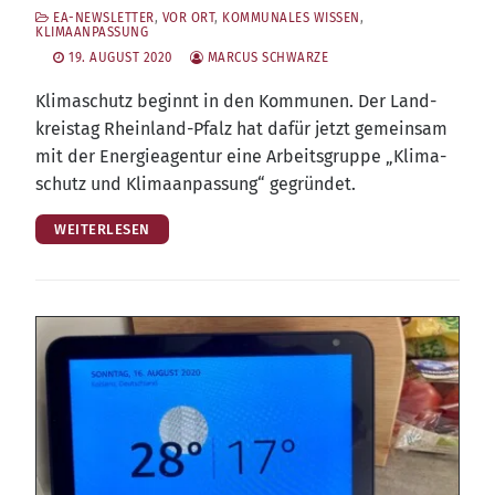
EA-NEWSLETTER
,
VOR ORT
,
KOMMUNALES WISSEN
,
KLIMAANPASSUNG
19. AUGUST 2020
MARCUS SCHWARZE
Kli­ma­schutz beginnt in den Kom­mu­nen. Der Land­
kreis­tag Rhein­land-Pfalz hat dafür jetzt gemein­sam
mit der Ener­gie­agen­tur eine Arbeits­grup­pe „Kli­ma­
schutz und Kli­ma­an­pas­sung“ gegründet.
WEITERLESEN