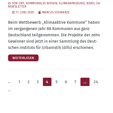
VOR ORT
,
KOMMUNALES WISSEN
,
KLIMAANPASSUNG
,
NEWS
,
EA-
NEWSLETTER
11. JUNI 2020
MARCUS SCHWARZE
Beim Wett­be­werb „Kli­ma­ak­ti­ve Kom­mu­ne“ haben
im ver­gan­ge­nen Jahr 88 Kom­mu­nen aus ganz
Deutsch­land teil­ge­nom­men. Die Pro­jek­te der zehn
Gewin­ner sind jetzt in einer Samm­lung des Deut­
schen Insti­tuts für Urba­nis­tik (difu) erschienen.
WEITERLESEN
Seitennummerierung
←
1
2
3
4
5
6
7
…
24
der
→
Beiträge