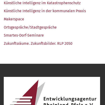
Künst­li­che Intel­li­genz im Katastrophenschutz
Künst­li­che Intel­li­genz in der kom­mu­na­len Praxis
Maker­space
Ortsgespräche/​Stadtgespräche
Smar­tes-Dorf-Semi­na­re
Zukunfts­räu­me. Zukunfts­bil­der. RLP 2050