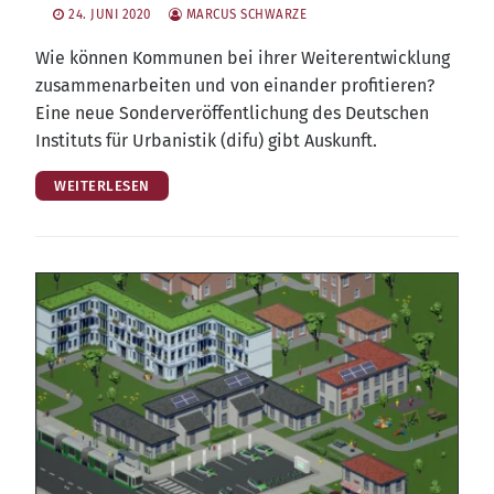
24. JUNI 2020
MARCUS SCHWARZE
Wie kön­nen Kom­mu­nen bei ihrer Wei­ter­ent­wick­lung
zusam­men­ar­bei­ten und von ein­an­der pro­fi­tie­ren?
Eine neue Son­der­ver­öf­fent­li­chung des Deut­schen
Insti­tuts für Urba­nis­tik (difu) gibt Auskunft.
WEITERLESEN