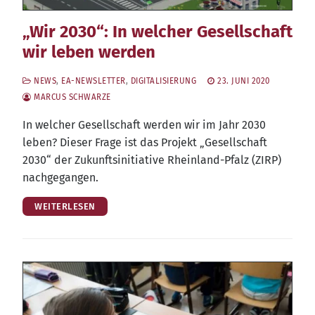
„Wir 2030“: In welcher Gesellschaft
wir leben werden
NEWS
,
EA-NEWSLETTER
,
DIGITALISIERUNG
23. JUNI 2020
MARCUS SCHWARZE
In wel­cher Gesell­schaft wer­den wir im Jahr 2030
leben? Die­ser Fra­ge ist das Pro­jekt „Gesell­schaft
2030“ der Zukunfts­in­itia­ti­ve Rhein­land-Pfalz (ZIRP)
nachgegangen.
WEITERLESEN