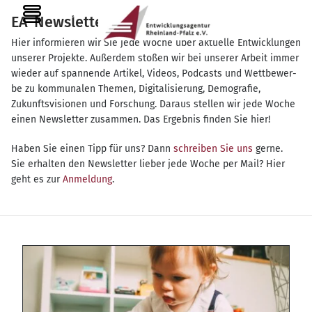
Zum
MENU
EA-Newsletter
Inhalt
springen
Hier infor­mie­ren wir Sie jede Woche über aktu­el­le Ent­wick­lun­gen
unse­rer Pro­jek­te. Außer­dem sto­ßen wir bei unse­rer Arbeit immer
wie­der auf span­nen­de Arti­kel, Vide­os, Pod­casts und Wett­be­wer­
be zu kom­mu­na­len The­men, Digi­ta­li­sie­rung, Demo­gra­fie,
Zukunfts­vi­sio­nen und For­schung. Dar­aus stel­len wir jede Woche
einen News­let­ter zusam­men. Das Ergeb­nis fin­den Sie hier!
Haben Sie einen Tipp für uns? Dann
schrei­ben Sie uns
gerne.
Sie erhal­ten den News­let­ter lie­ber jede Woche per Mail? Hier
geht es zur
Anmel­dung
.