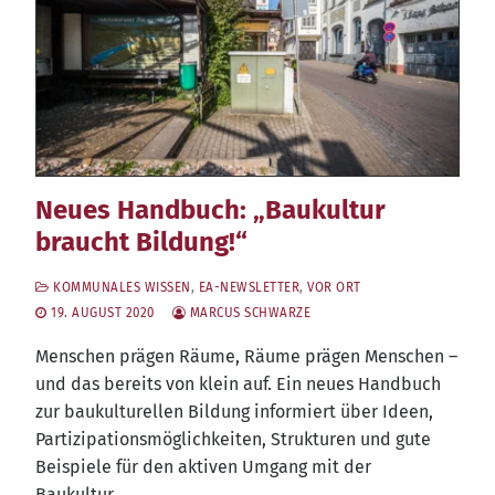
Neues Handbuch: „Baukultur
braucht Bildung!“
KOMMUNALES WISSEN
,
EA-NEWSLETTER
,
VOR ORT
19. AUGUST 2020
MARCUS SCHWARZE
Men­schen prä­gen Räu­me, Räu­me prä­gen Men­schen –
und das bereits von klein auf. Ein neu­es Hand­buch
zur bau­kul­tu­rel­len Bil­dung infor­miert über Ideen,
Par­ti­zi­pa­ti­ons­mög­lich­kei­ten, Struk­tu­ren und gute
Bei­spie­le für den akti­ven Umgang mit der
Baukultur.