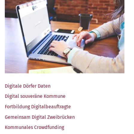
Digi­ta­le Dör­fer Daten
Digi­tal sou­ve­rä­ne Kommune
Fort­bil­dung Digitalbeauftragte
Gemein­sam Digi­tal Zweibrücken
Kom­mu­na­les Crowdfunding