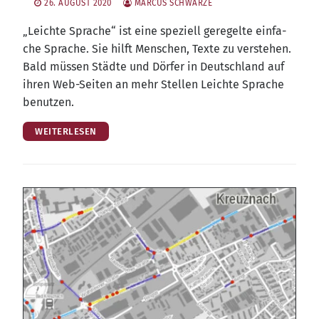
26. AUGUST 2020
MARCUS SCHWARZE
„Leich­te Spra­che“ ist eine spe­zi­ell gere­gel­te ein­fa­
che Spra­che. Sie hilft Men­schen, Tex­te zu ver­ste­hen.
Bald müs­sen Städ­te und Dör­fer in Deutsch­land auf
ihren Web-Sei­ten an mehr Stel­len Leich­te Spra­che
benutzen.
WEITERLESEN