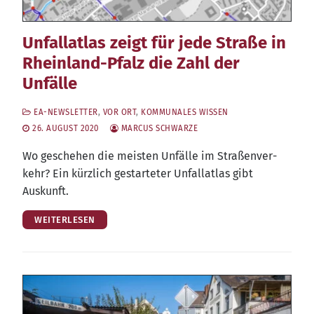
Unfallatlas zeigt für jede Straße in
Rheinland-Pfalz die Zahl der
Unfälle
EA-NEWSLETTER
,
VOR ORT
,
KOMMUNALES WISSEN
26. AUGUST 2020
MARCUS SCHWARZE
Wo gesche­hen die meis­ten Unfäl­le im Stra­ßen­ver­
kehr? Ein kürz­lich gestar­te­ter Unfall­at­las gibt
Auskunft.
WEITERLESEN