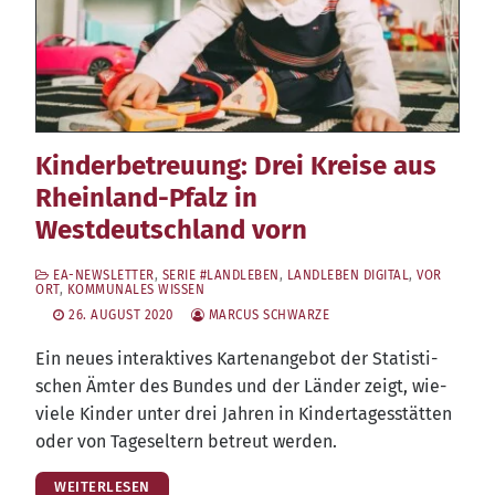
Kinderbetreuung: Drei Kreise aus
Rheinland-Pfalz in
Westdeutschland vorn
EA-NEWSLETTER
,
SERIE #LANDLEBEN
,
LANDLEBEN DIGITAL
,
VOR
ORT
,
KOMMUNALES WISSEN
26. AUGUST 2020
MARCUS SCHWARZE
Ein neu­es inter­ak­ti­ves Kar­ten­an­ge­bot der Sta­tis­ti­
schen Ämter des Bun­des und der Län­der zeigt, wie­
vie­le Kin­der unter drei Jah­ren in Kin­der­ta­ges­stät­ten
oder von Tages­el­tern betreut werden.
WEITERLESEN