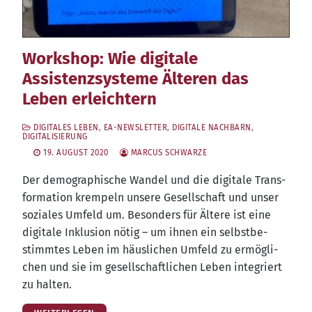
Workshop: Wie digitale
Assistenzsysteme Älteren das
Leben erleichtern
DIGITALES LEBEN
,
EA-NEWSLETTER
,
DIGITALE NACHBARN
,
DIGITALISIERUNG
19. AUGUST 2020
MARCUS SCHWARZE
Der demo­gra­phi­sche Wan­del und die digi­ta­le Trans­
for­ma­ti­on krem­peln unse­re Gesell­schaft und unser
sozia­les Umfeld um. Beson­ders für Älte­re ist eine
digi­ta­le Inklu­si­on nötig – um ihnen ein selbst­be­
stimm­tes Leben im häus­li­chen Umfeld zu ermög­li­
chen und sie im gesell­schaft­li­chen Leben inte­griert
zu halten.