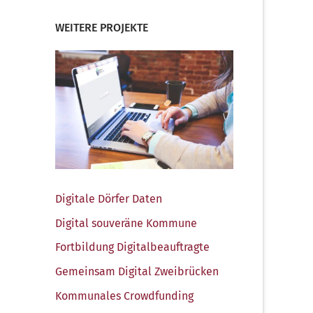
WEITERE PROJEKTE
Digi­ta­le Dör­fer Daten
Digi­tal sou­ve­rä­ne Kommune
Fort­bil­dung Digitalbeauftragte
Gemein­sam Digi­tal Zweibrücken
Kom­mu­na­les Crowdfunding