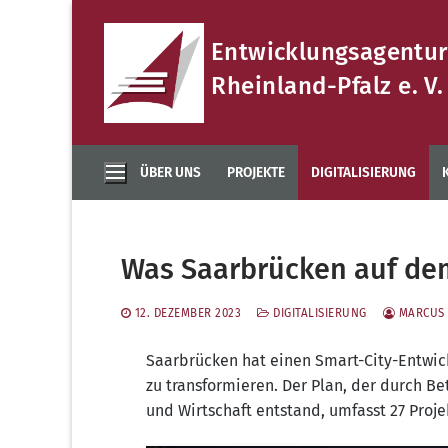
Zum
Inhalt
Entwicklungsagentur
springen
Rheinland-Pfalz e. V.
ÜBER UNS
PROJEKTE
DIGITALISIERUNG
Was Saarbrücken auf dem
12. DEZEMBER 2023
DIGITALISIERUNG
MARCUS 
Saar­brü­cken hat einen Smart-City-Ent­wick­
zu trans­for­mie­ren. Der Plan, der durch Bet
und Wirt­schaft ent­stand, umfasst 27 Pro­j