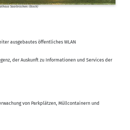
at­haus Saar­brü­cken: iStock)
ter aus­ge­bau­tes öffent­li­ches WLAN
li­genz, der Aus­kunft zu Infor­ma­tio­nen und Ser­vices der
er­wa­chung von Park­plät­zen, Müll­con­tai­nern und