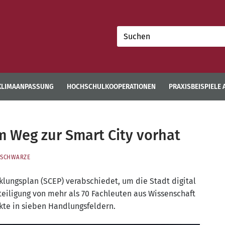
Suchen
nach:
KLIMAANPASSUNG
HOCHSCHULKOOPERATIONEN
PRAXISBEISPIELE
 Weg zur Smart City vorhat
SCHWARZE
lungs­plan (SCEP) ver­ab­schie­det, um die Stadt digi­tal
ei­li­gung von mehr als 70 Fach­leu­ten aus Wis­sen­schaft
ek­te in sie­ben Handlungsfeldern.