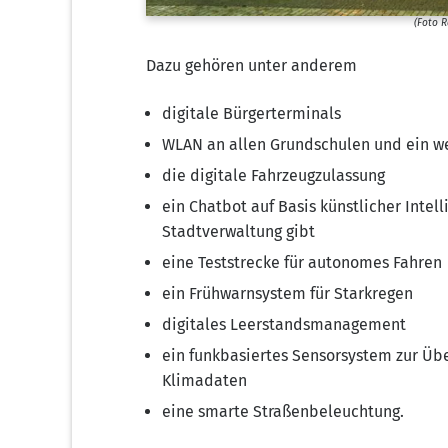
(Foto R
Dazu gehö­ren unter anderem
digi­ta­le Bürgerterminals
WLAN an allen Grund­schu­len und ein wei­
die digi­ta­le Fahrzeugzulassung
ein Chat­bot auf Basis künst­li­cher Intel­
Stadt­ver­wal­tung gibt
eine Test­stre­cke für auto­no­mes Fahren
ein Früh­warn­sys­tem für Starkregen
digi­ta­les Leerstandsmanagement
ein funk­ba­sier­tes Sen­sor­sys­tem zur Üb
Klimadaten
eine smar­te Straßenbeleuchtung.