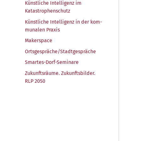
Künst­li­che Intel­li­genz im
Katastrophenschutz
Künst­li­che Intel­li­genz in der kom­
mu­na­len Praxis
Maker­space
Ortsgespräche/​Stadtgespräche
Smar­tes-Dorf-Semi­na­re
Zukunfts­räu­me. Zukunfts­bil­der.
RLP 2050