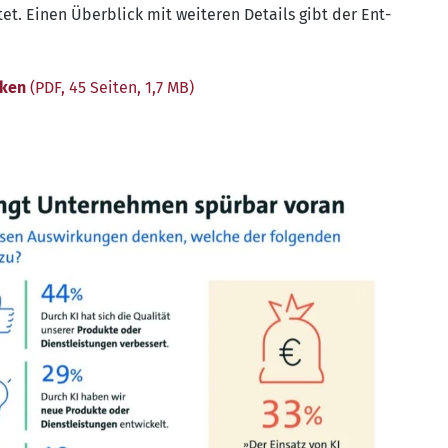
r­tet. Einen Über­blick mit wei­te­ren Details gibt der Ent­
­cken
(PDF, 45 Sei­ten, 1,7 MB)