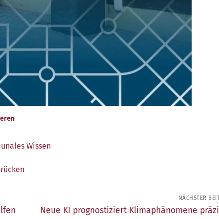
ieren
nales Wissen
rücken
NÄCHSTER BEI
Nächster
lfen
Neue KI prognostiziert Klimaphänomene präzi