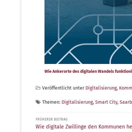
Wie Ankerorte des digitalen Wandels funktion
Veröffentlicht unter
Digitalisierung
,
Kommu
Themen:
Digitalisierung
,
Smart City
,
Saarb
Beitragsnavigation
FRÜHERER BEITRAG
Früherer
Wie digitale Zwillinge den Kommunen he