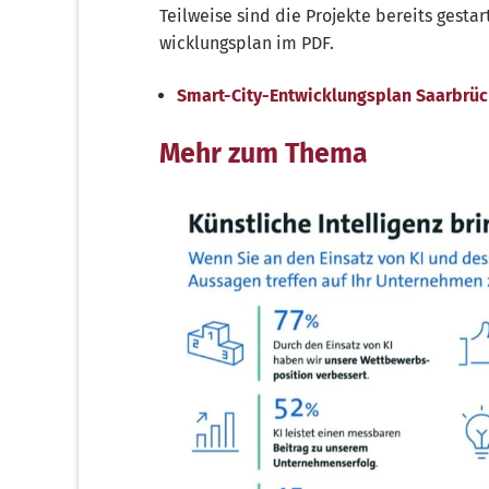
Teil­wei­se sind die Pro­jek­te bereits gesta
wick­lungs­plan im PDF.
Smart-City-Ent­wick­lungs­plan Saar­brü
Mehr zum Thema