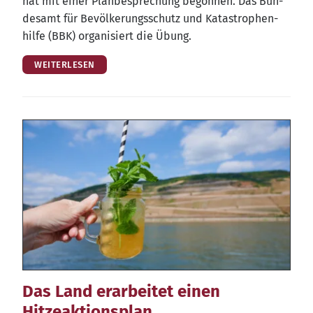
hat mit einer Plan­be­spre­chung begon­nen. Das Bun­
des­amt für Bevöl­ke­rungs­schutz und Kata­stro­phen­
hil­fe (BBK) orga­ni­siert die Übung.
WEITERLESEN
Das Land erarbeitet einen
Hitzeaktionsplan