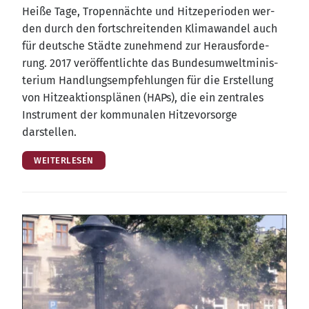
Hei­ße Tage, Tro­pen­näch­te und Hit­ze­pe­ri­oden wer­
den durch den fort­schrei­ten­den Kli­ma­wan­del auch
für deut­sche Städ­te zuneh­mend zur Her­aus­for­de­
rung. 2017 ver­öf­fent­lich­te das Bun­des­um­welt­mi­nis­
te­ri­um Hand­lungs­emp­feh­lun­gen für die Erstel­lung
von Hit­ze­ak­ti­ons­plä­nen (HAPs), die ein zen­tra­les
Instru­ment der kom­mu­na­len Hit­ze­vor­sor­ge
darstellen.
WEITERLESEN