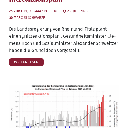
VOR ORT
,
KLIMAANPASSUNG
25. JULI 2023
MARCUS SCHWARZE
Die Lan­des­re­gie­rung von Rhein­land-Pfalz plant
einen „Hit­ze­ak­ti­ons­plan“. Gesund­heits­mi­nis­ter Cle­
mens Hoch und Sozi­al­mi­nis­ter Alex­an­der Schweit­zer
haben die Grund­ideen vorgestellt.
WEITERLESEN