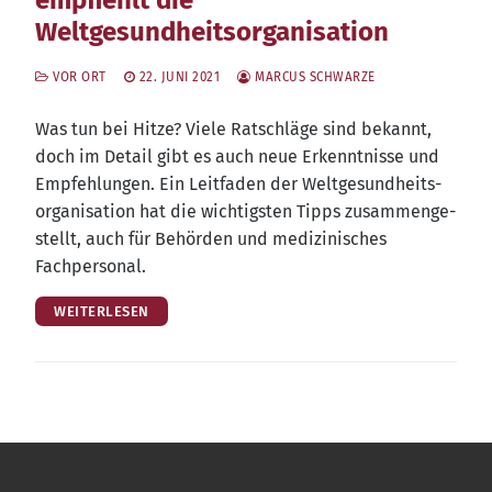
Weltgesundheitsorganisation
VOR ORT
22. JUNI 2021
MARCUS SCHWARZE
Was tun bei Hit­ze? Vie­le Rat­schlä­ge sind bekannt,
doch im Detail gibt es auch neue Erkennt­nis­se und
Emp­feh­lun­gen. Ein Leit­fa­den der Welt­ge­sund­heits­
or­ga­ni­sa­ti­on hat die wich­tigs­ten Tipps zusam­men­ge­
stellt, auch für Behör­den und medi­zi­ni­sches
Fachpersonal.
WEITERLESEN