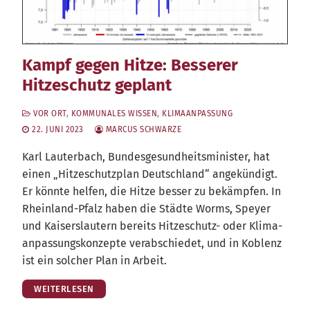
Kampf gegen Hitze: Besserer
Hitzeschutz geplant
VOR ORT
,
KOMMUNALES WISSEN
,
KLIMAANPASSUNG
22. JUNI 2023
MARCUS SCHWARZE
Karl Lau­ter­bach, Bun­des­ge­sund­heits­mi­nis­ter, hat
einen „Hit­ze­schutz­plan Deutsch­land“ ange­kün­digt.
Er könn­te hel­fen, die Hit­ze bes­ser zu bekämp­fen. In
Rhein­land-Pfalz haben die Städ­te Worms, Spey­er
und Kai­sers­lau­tern bereits Hit­ze­schutz- oder Kli­ma­
an­pas­sungs­kon­zep­te ver­ab­schie­det, und in Koblenz
ist ein sol­cher Plan in Arbeit.
WEITERLESEN