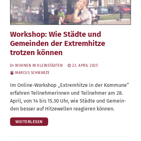
Workshop: Wie Städte und
Gemeinden der Extremhitze
trotzen können
WOHNEN IN KLEINSTÄDTEN
22. APRIL 2025
MARCUS SCHWARZE
Im Online-Work­shop „Extrem­hit­ze in der Kom­mu­ne“
erfah­ren Teil­neh­me­rin­nen und Teil­neh­mer am 28.
April, von 14 bis 15.30 Uhr, wie Städ­te und Gemein­
den bes­ser auf Hit­ze­wel­len reagie­ren können.
WEITERLESEN