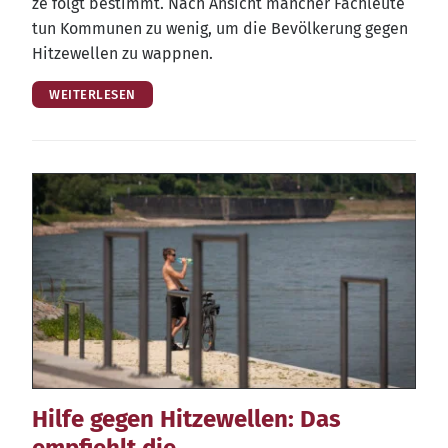
ze folgt bestimmt. Nach Ansicht man­cher Fach­leu­te
tun Kom­mu­nen zu wenig, um die Bevöl­ke­rung gegen
Hit­ze­wel­len zu wappnen.
WEITERLESEN
Hilfe gegen Hitzewellen: Das
empfiehlt die