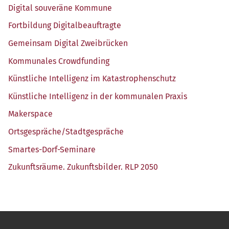
Digi­tal sou­ve­rä­ne Kommune
Fort­bil­dung Digitalbeauftragte
Gemein­sam Digi­tal Zweibrücken
Kom­mu­na­les Crowdfunding
Künst­li­che Intel­li­genz im Katastrophenschutz
Künst­li­che Intel­li­genz in der kom­mu­na­len Praxis
Maker­space
Ortsgespräche/​Stadtgespräche
Smar­tes-Dorf-Semi­na­re
Zukunfts­räu­me. Zukunfts­bil­der. RLP 2050