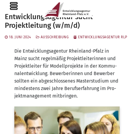
Zum
MENU
Inhalt
Entwicklungsagentur sucht
springen
Projektleitung (w/​m/​d)
18. JUNI 2024
AUSSCHREIBUNG
ENTWICKLUNGSAGENTUR RLP
Die Ent­wick­lungs­agen­tur Rhein­land-Pfalz in
Mainz sucht regel­mä­ßig Pro­jekt­lei­te­rin­nen und
Pro­jekt­lei­ter für Modell­pro­jek­te in der Kom­mu­
nal­ent­wick­lung. Bewer­be­rin­nen und Bewer­ber
soll­ten ein abge­schlos­se­nes Mas­ter­stu­di­um und
min­des­tens zwei Jah­re Berufs­er­fah­rung im Pro­
jekt­ma­nage­ment mitbringen.