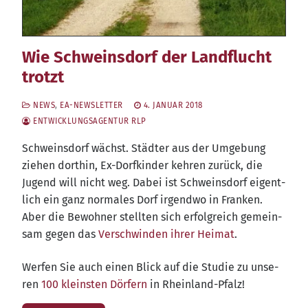
Wie Schweinsdorf der Landflucht
trotzt
NEWS
,
EA-NEWSLETTER
4. JANUAR 2018
ENTWICKLUNGSAGENTUR RLP
Schweins­dorf wächst. Städ­ter aus der Umge­bung
zie­hen dort­hin, Ex-Dorf­kin­der keh­ren zurück, die
Jugend will nicht weg. Dabei ist Schweins­dorf eigent­
lich ein ganz nor­ma­les Dorf irgend­wo in Fran­ken.
Aber die Bewoh­ner stell­ten sich erfolg­reich gemein­
sam gegen das
Ver­schwin­den ihrer Hei­mat
.
Wer­fen Sie auch einen Blick auf die Stu­die zu unse­
ren
100 kleins­ten Dör­fern
in Rheinland-Pfalz!