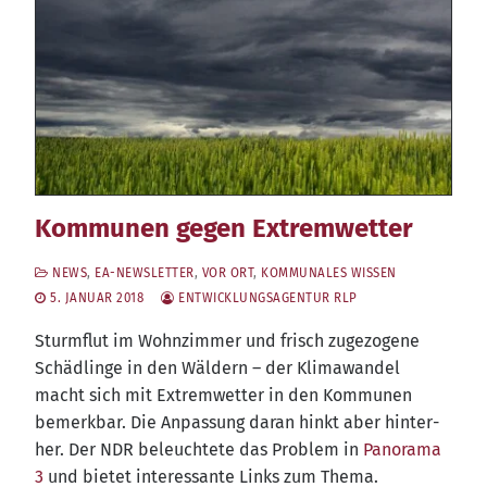
Kommunen gegen Extremwetter
NEWS
,
EA-NEWSLETTER
,
VOR ORT
,
KOMMUNALES WISSEN
5. JANUAR 2018
ENTWICKLUNGSAGENTUR RLP
Sturm­flut im Wohn­zim­mer und frisch zuge­zo­ge­ne
Schäd­lin­ge in den Wäl­dern – der Kli­ma­wan­del
macht sich mit Extrem­wet­ter in den Kom­mu­nen
bemerk­bar. Die Anpas­sung dar­an hinkt aber hin­ter­
her. Der NDR beleuch­te­te das Pro­blem in
Pan­ora­ma
3
und bie­tet inter­es­san­te Links zum Thema.