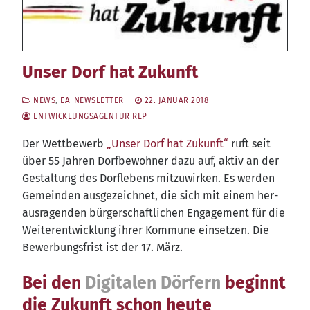
Unser Dorf hat Zukunft
NEWS
,
EA-NEWSLETTER
22. JANUAR 2018
ENTWICKLUNGSAGENTUR RLP
Der Wett­be­werb
„Unser Dorf hat Zukunft“
ruft seit
über 55 Jah­ren Dorf­be­woh­ner dazu auf, aktiv an der
Gestal­tung des Dorf­le­bens mit­zu­wir­ken. Es wer­den
Gemein­den aus­ge­zeich­net, die sich mit einem her­
aus­ra­gen­den bür­ger­schaft­li­chen Enga­ge­ment für die
Wei­ter­ent­wick­lung ihrer Kom­mu­ne ein­set­zen. Die
Bewer­bungs­frist ist der 17. März.
Bei den
Digitalen Dörfern
beginnt
die Zukunft schon heute