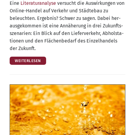
Eine
Lite­ra­tur­ana­ly­se
ver­sucht die Aus­wir­kun­gen von
Online-Han­del auf Ver­kehr und Städ­te­bau zu
beleuch­ten. Ergeb­nis? Schwer zu sagen. Dabei her­
aus­ge­kom­men ist eine Annä­he­rung in drei Zukunfts­
sze­na­ri­en: Ein Blick auf den Lie­fer­ver­kehr, Abhol­sta­
tio­nen und den Flä­chen­be­darf des Ein­zel­han­dels
der Zukunft.
WEITERLESEN