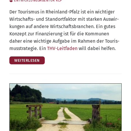
ENTWICKLUNGSAGENTUR RLP
Der Tou­ris­mus in Rhein­land-Pfalz ist ein wich­ti­ger
Wirt­schafts- und Stand­ort­fak­tor mit star­ken Aus­wir­
kun­gen auf ande­re Wirt­schafts­bran­chen. Ein gutes
Kon­zept zur Finan­zie­rung ist für die Kom­mu­nen
daher eine wich­ti­ge Auf­ga­be im Rah­men der Tou­ris­
mus­stra­te­gie. Ein
THV-Leit­fa­den
will dabei helfen.
WEITERLESEN