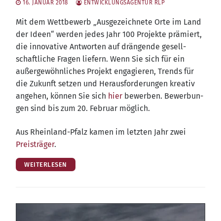
16. JANUAR 2018
ENTWICKLUNGSAGENTUR RLP
Mit dem Wett­be­werb „Aus­ge­zeich­ne­te Orte im Land
der Ideen“ wer­den jedes Jahr 100 Pro­jek­te prä­miert,
die inno­va­ti­ve Ant­wor­ten auf drän­gen­de gesell­
schaft­li­che Fra­gen lie­fern. Wenn Sie sich für ein
außer­ge­wöhn­li­ches Pro­jekt enga­gie­ren, Trends für
die Zukunft set­zen und Her­aus­for­de­run­gen krea­tiv
ange­hen, kön­nen Sie sich
hier
bewer­ben. Bewer­bun­
gen sind bis zum 20. Febru­ar möglich.
Aus Rhein­land-Pfalz kamen im letz­ten Jahr zwei
Preis­trä­ger
.
WEITERLESEN