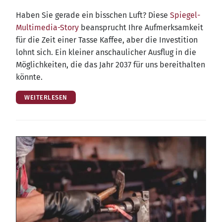
Haben Sie gera­de ein biss­chen Luft? Die­se
Spie­gel-
Mul­ti­me­dia-Sto­ry
bean­sprucht Ihre Auf­merk­sam­keit
für die Zeit einer Tas­se Kaf­fee, aber die Inves­ti­ti­on
lohnt sich. Ein klei­ner anschau­li­cher Aus­flug in die
Mög­lich­kei­ten, die das Jahr 2037 für uns bereit­hal­ten
könnte.
WEITERLESEN