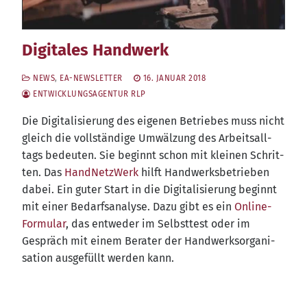
Digitales Handwerk
NEWS
,
EA-NEWSLETTER
16. JANUAR 2018
ENTWICKLUNGSAGENTUR RLP
Die Digi­ta­li­sie­rung des eige­nen Betrie­bes muss nicht
gleich die voll­stän­di­ge Umwäl­zung des Arbeits­all­
tags bedeu­ten. Sie beginnt schon mit klei­nen Schrit­
ten. Das
Hand­Netz­Werk
hilft Hand­werks­be­trie­ben
dabei. Ein guter Start in die Digi­ta­li­sie­rung beginnt
mit einer Bedarfs­ana­ly­se. Dazu gibt es ein
Online-
For­mu­lar
, das ent­we­der im Selbst­test oder im
Gespräch mit einem Bera­ter der Hand­werks­or­ga­ni­
sa­ti­on aus­ge­füllt wer­den kann.