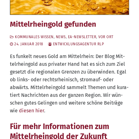
Mittelrheingold gefunden
KOMMUNALES WISSEN
,
NEWS
,
EA-NEWSLETTER
,
VOR ORT
24. JANUAR 2018
ENTWICKLUNGSAGENTUR RLP
Es fun­kelt neu­es Gold am Mit­tel­rhein: Der Blog Mit­
tel­rhein­gold aus pri­va­ter Hand hat es sich zum Ziel
gesetzt die regio­na­len Gren­zen zu über­win­den. Egal
ob links- oder rechts­rhei­nisch, strom­auf- oder
abwärts. Mit­tel­rhein­gold sam­melt The­men und kura­
tiert Nach­rich­ten aus der gan­zen Regi­on. Wir wün­
schen gutes Gelin­gen und wei­te­re schö­ne Bei­trä­ge
wie
die­sen hier
.
Für mehr Informationen zum
Mittelrheingold der Zukunft