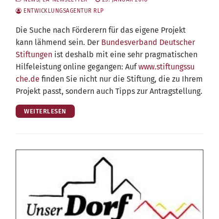
ENTWICKLUNGSAGENTUR RLP
Die Suche nach För­de­rern für das eige­ne Pro­jekt
kann läh­mend sein. Der
Bun­des­ver­band Deut­scher
Stif­tun­gen
ist des­halb mit eine sehr prag­ma­ti­schen
Hil­fe­leis­tung online gegan­gen: Auf
www​.stif​tungs​su​
che​.de
fin­den Sie nicht nur die Stif­tung, die zu Ihrem
Pro­jekt passt, son­dern auch Tipps zur Antragstellung.
WEITERLESEN