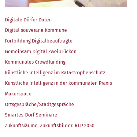
Digi­ta­le Dör­fer Daten
Digi­tal sou­ve­rä­ne Kommune
Fort­bil­dung Digitalbeauftragte
Gemein­sam Digi­tal Zweibrücken
Kom­mu­na­les Crowdfunding
Künst­li­che Intel­li­genz im Katastrophenschutz
Künst­li­che Intel­li­genz in der kom­mu­na­len Praxis
Maker­space
Ortsgespräche/​Stadtgespräche
Smar­tes-Dorf-Semi­na­re
Zukunfts­räu­me. Zukunfts­bil­der. RLP 2050