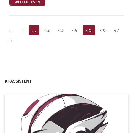
WEITERLESEN
Seitennummerierung
←
1
…
42
43
44
45
46
47
der
→
Beiträge
KI-ASSISTENT