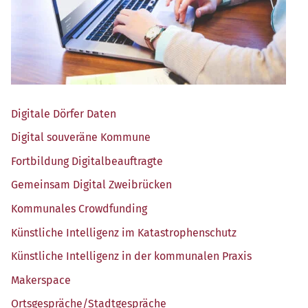
Digi­ta­le Dör­fer Daten
Digi­tal sou­ve­rä­ne Kommune
Fort­bil­dung Digitalbeauftragte
Gemein­sam Digi­tal Zweibrücken
Kom­mu­na­les Crowdfunding
Künst­li­che Intel­li­genz im Katastrophenschutz
Künst­li­che Intel­li­genz in der kom­mu­na­len Praxis
Maker­space
Ortsgespräche/​Stadtgespräche