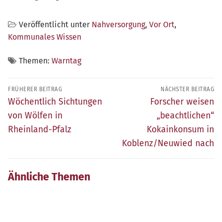
Veröffentlicht unter
Nahversorgung
,
Vor Ort
,
Kommunales Wissen
Themen:
Warntag
Beitragsnavigation
FRÜHERER BEITRAG
NÄCHSTER BEITRAG
Früherer
Nächster
Wöchentlich Sichtungen
Forscher weisen
Beitrag:
Beitrag:
von Wölfen in
„beachtlichen“
Rheinland-Pfalz
Kokainkonsum in
Koblenz/​Neuwied nach
Ähnliche Themen