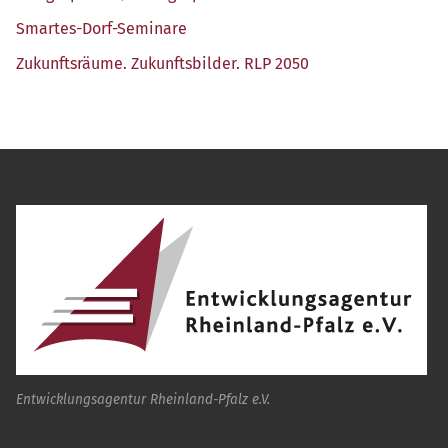
Smar­tes-Dorf-Semi­na­re
Zukunfts­räu­me. Zukunfts­bil­der. RLP 2050
Entwicklungsagentur Rheinland-Pfalz e.V.