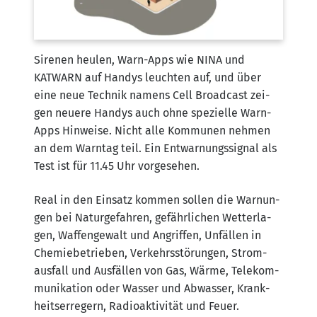
Sire­nen heu­len, Warn-Apps wie NINA und
KATWARN auf Han­dys leuch­ten auf, und über
eine neue Tech­nik namens Cell Broad­cast zei­
gen neue­re Han­dys auch ohne spe­zi­el­le Warn-
Apps Hin­wei­se. Nicht alle Kom­mu­nen neh­men
an dem Warn­tag teil. Ein Ent­war­nungs­si­gnal als
Test ist für 11.45 Uhr vorgesehen.
Real in den Ein­satz kom­men sol­len die War­nun­
gen bei Natur­ge­fah­ren, gefähr­li­chen Wet­ter­la­
gen, Waf­fen­ge­walt und Angrif­fen, Unfäl­len in
Che­mie­be­trie­ben, Ver­kehrs­stö­run­gen, Strom­
aus­fall und Aus­fäl­len von Gas, Wär­me, Tele­kom­
mu­ni­ka­ti­on oder Was­ser und Abwas­ser, Krank­
heits­er­re­gern, Radio­ak­ti­vi­tät und Feuer.