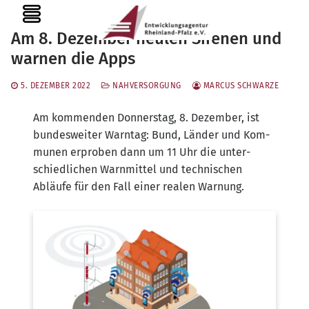
Zum
MENU
Inhalt
Am 8. Dezember heulen Sirenen und
springen
warnen die Apps
5. DEZEMBER 2022
NAHVERSORGUNG
MARCUS SCHWARZE
Am kom­men­den Don­ners­tag, 8. Dezem­ber, ist
bun­des­wei­ter Warn­tag: Bund, Län­der und Kom­
mu­nen erpro­ben dann um 11 Uhr die unter­
schied­li­chen Warn­mit­tel und tech­ni­schen
Abläu­fe für den Fall einer rea­len Warnung.