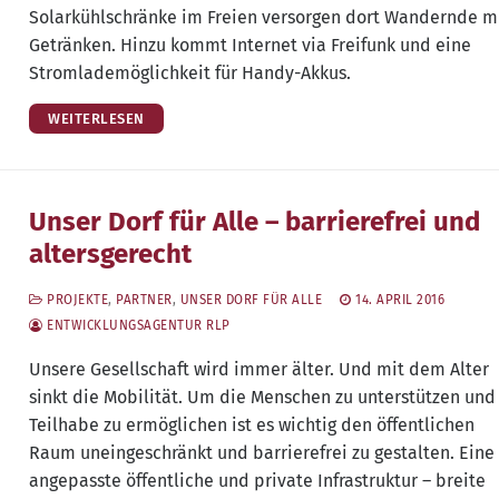
Solar­kühl­schrän­ke im Frei­en ver­sor­gen dort Wan­dern­de m
Geträn­ken. Hin­zu kommt Inter­net via Frei­funk und eine
Strom­la­de­mög­lich­keit für Handy-Akkus.
WEITERLESEN
Unser Dorf für Alle – barrierefrei und
altersgerecht
PROJEKTE
,
PARTNER
,
UNSER DORF FÜR ALLE
14. APRIL 2016
ENTWICKLUNGSAGENTUR RLP
Unse­re Gesell­schaft wird immer älter. Und mit dem Alter
sinkt die Mobi­li­tät. Um die Men­schen zu unter­stüt­zen und
Teil­ha­be zu ermög­li­chen ist es wich­tig den öffent­li­chen
Raum unein­ge­schränkt und bar­rie­re­frei zu gestal­ten. Eine
ange­pass­te öffent­li­che und pri­va­te Infra­struk­tur – brei­te