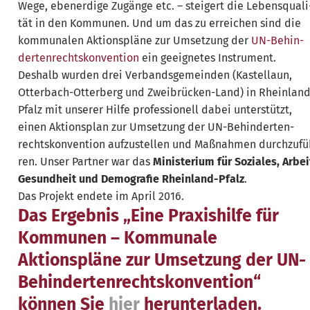
Wege, eben­erdi­ge Zugän­ge etc. – stei­gert die Lebens­qua­li
tät in den Kom­mu­nen. Und um das zu errei­chen sind die
kom­mu­na­len Akti­ons­plä­ne zur Umset­zung der
UN-Behin­
der­ten­rechts­kon­ven­ti­on
ein geeig­ne­tes Instrument.
Des­halb wur­den drei Ver­bands­ge­mein­den (Kas­tellaun,
Otter­bach-Otter­berg und Zwei­brü­cken-Land) in Rhein­lan
Pfalz mit unse­rer Hil­fe pro­fes­sio­nell dabei unter­stützt,
einen Akti­ons­plan zur Umset­zung der UN-Behin­der­ten­
rechts­kon­ven­ti­on auf­zu­stel­len und Maß­nah­men durch­zu­f
ren. Unser Part­ner war das
Minis­te­ri­um für Sozia­les, Arbei
Gesund­heit und Demo­gra­fie Rhein­land-Pfalz
.
Das Pro­jekt ende­te im April 2016.
Das Ergebnis „Eine Praxishilfe für
Kommunen – Kommunale
Aktionspläne zur Umsetzung der UN-
Behindertenrechtskonvention“
können Sie
hier
herunterladen.