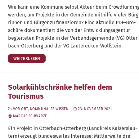
Wie kann eine Kom­mu­ne selbst Akteur beim Crowd­fun­din
wer­den, um Pro­jek­te in der Gemein­de mit­hil­fe vie­ler Bür­
rin­nen und Bür­ger zu finan­zie­ren? Eine aktu­el­le PDF-Bro­
schü­re doku­men­tiert die von der Ent­wick­lungs­agen­tur
beglei­te­ten Pro­jek­te in der Ver­bands­ge­mein­de (VG) Otter
bach-Otter­berg und der VG Lauterecken-Wolfstein.
WEITERLESEN
Solarkühlschränke helfen dem
Tourismus
VOR ORT
,
KOMMUNALES WISSEN
23. NOVEMBER 2021
MARCUS SCHWARZE
Ein Pro­jekt in Otter­bach-Otter­berg (Land­kreis Kai­sers­lau­
tern) erzeugt bun­des­wei­tes Inter­es­se: Mitt­ler­wei­le drei