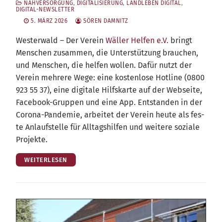
NAHVERSORGUNG
,
DIGITALISIERUNG
,
LANDLEBEN DIGITAL
,
DIGITAL-NEWSLETTER
5. MÄRZ 2026
SÖREN DAMNITZ
Wes­ter­wald – Der Ver­ein
Wäl­ler Hel­fen e.V.
bringt
Men­schen zusam­men, die Unter­stüt­zung brau­chen,
und Men­schen, die hel­fen wol­len. Dafür nutzt der
Ver­ein meh­re­re Wege: eine kos­ten­lo­se Hot­line (0800
923 55 37), eine digi­ta­le Hilfs­kar­te auf der Web­sei­te,
Face­book-Grup­pen und eine App. Ent­stan­den in der
Coro­na-Pan­de­mie, arbei­tet der Ver­ein heu­te als fes­
te Anlauf­stel­le für All­tags­hil­fen und wei­te­re sozia­le
Projekte.
WEITERLESEN