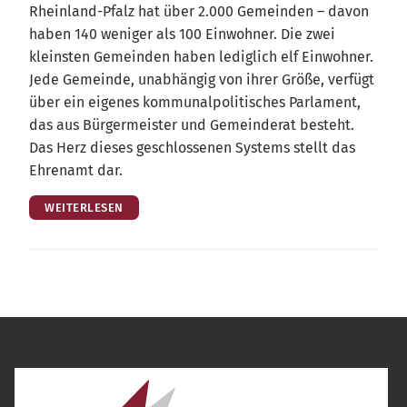
Rhein­land-Pfalz hat über 2.000 Gemein­den – davon
haben 140 weni­ger als 100 Ein­woh­ner. Die zwei
kleins­ten Gemein­den haben ledig­lich elf Ein­woh­ner.
Jede Gemein­de, unab­hän­gig von ihrer Grö­ße, ver­fügt
über ein eige­nes kom­mu­nal­po­li­ti­sches Par­la­ment,
das aus Bür­ger­meis­ter und Gemein­de­rat besteht.
Das Herz die­ses geschlos­se­nen Sys­tems stellt das
Ehren­amt dar.
WEITERLESEN