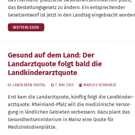
das Bestat­tungs­ge­setz zu ändern. Ein ent­spre­chen­der
Gesetz­ent­wurf ist jetzt in den Land­tag ein­ge­bracht worden
WEITERLESEN
Gesund auf dem Land: Der
Landarztquote folgt bald die
Landkinderarztquote
LANDLEBEN DIGITAL
7. MAI 2025
MARCUS SCHWARZE
Erst kam die Land­arzt­quo­te, künf­tig folgt die Land­kin­der­
arzt­quo­te: Rhein­land-Pfalz will die medi­zi­ni­sche Ver­sor­
gung in länd­li­chen Gebie­ten ver­bes­sern. Dazu plant das
Gesund­heits­mi­nis­te­ri­um in Mainz eine Quo­te für
Medizinstudienplätze.