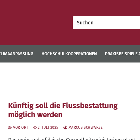
Suchen
nach:
KLIMAANPASSUNG
HOCHSCHULKOOPERATIONEN
PRAXISBEISPIELE
Künftig soll die Flussbestattung
möglich werden
VOR ORT
2. JULI 2025
MARCUS SCHWARZE
Das rhein­land-pfäl­zi­sche Gesund­heits­mi­nis­te­ri­um plant,