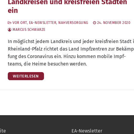
Landkreisen und kreisfreien Städten
ein
VOR ORT
,
EA-NEWSLETTER
,
NAHVERSORGUNG
24. NOVEMBER 2020
MARCUS SCHWARZE
In mög­lichst jedem Land­kreis und jeder kreis­frei­en Stadt 
Rhein­land-Pfalz rich­tet das Land Impf­zen­tren zur Bekämp
fung des Coro­na­vi­rus ein. Hin­zu kom­men mobi­le Impf­
teams, die Hei­me besu­chen werden.
WEITERLESEN
ite
EA-Newsletter