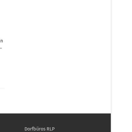
in
­
Dorfbüros RLP