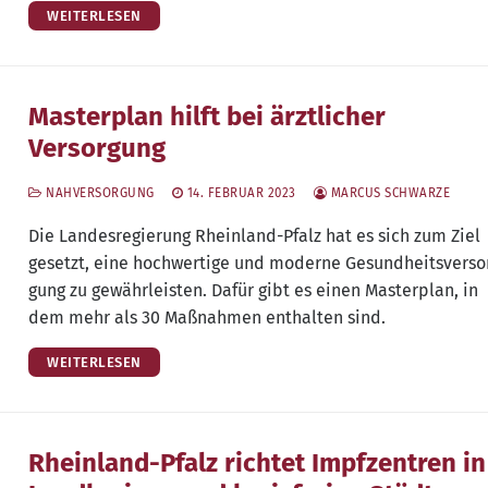
WEITERLESEN
Masterplan hilft bei ärztlicher
Versorgung
NAHVERSORGUNG
14. FEBRUAR 2023
MARCUS SCHWARZE
Die Lan­des­re­gie­rung Rhein­land-Pfalz hat es sich zum Ziel
gesetzt, eine hoch­wer­ti­ge und moder­ne Gesund­heits­ver­so
gung zu gewähr­leis­ten. Dafür gibt es einen Mas­ter­plan, in
dem mehr als 30 Maß­nah­men ent­hal­ten sind.
WEITERLESEN
Rheinland-Pfalz richtet Impfzentren in