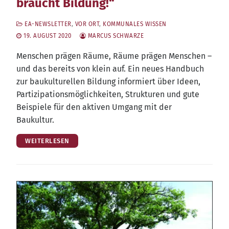
braucht Bildung!“
EA-NEWSLETTER
,
VOR ORT
,
KOMMUNALES WISSEN
19. AUGUST 2020
MARCUS SCHWARZE
Men­schen prä­gen Räu­me, Räu­me prä­gen Men­schen –
und das bereits von klein auf. Ein neu­es Hand­buch
zur bau­kul­tu­rel­len Bil­dung infor­miert über Ideen,
Par­ti­zi­pa­ti­ons­mög­lich­kei­ten, Struk­tu­ren und gute
Bei­spie­le für den akti­ven Umgang mit der
Baukultur.
WEITERLESEN