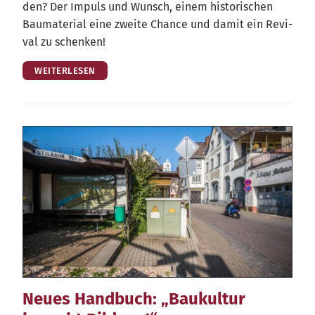
den? Der Impuls und Wunsch, einem his­to­ri­schen
Bau­ma­te­ri­al eine zwei­te Chan­ce und damit ein Revi­
val zu schenken!
WEITERLESEN
Neues Handbuch: „Baukultur