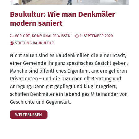
Baukultur: Wie man Denkmäler
modern saniert
VOR ORT
,
KOMMUNALES WISSEN
1. SEPTEMBER 2020
STIFTUNG BAUKULTUR
Nicht sel­ten sind es Bau­denk­mä­ler, die einer Stadt,
einer Gemein­de ihr ganz spe­zi­fi­sches Gesicht geben.
Man­che sind öffent­li­ches Eigen­tum, ande­re gehö­ren
Pri­vat­leu­ten – und die brau­chen oft Bera­tung und
Anre­gung. Denn gut gepflegt und klug inte­griert,
schaf­fen Denk­mä­ler ein leben­di­ges Mit­ein­an­der von
Geschich­te und Gegenwart.
WEITERLESEN