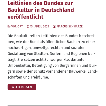
Leitlinien des Bundes zur
Baukultur in Deutschland
veröffentlicht
VOR ORT
15. APRIL 2025
MARCUS SCHWARZE
Die Bau­kul­tu­rel­len Leit­li­ni­en des Bun­des beschrei­
ben, wie der Bund als öffent­li­cher Bau­herr zu einer
hoch­wer­ti­gen, umwelt­ge­rech­ten und sozia­len
Gestal­tung von Städ­ten, Dör­fern und Regio­nen bei­
trägt. Sie set­zen acht Schwer­punk­te, dar­un­ter
Umbau­kul­tur, Betei­li­gung von Bür­ge­rin­nen und Bür­
gern sowie der Schutz vor­han­de­ner Bau­wer­ke, Land­
schaf­ten und Freiräume.
WEITERLESEN