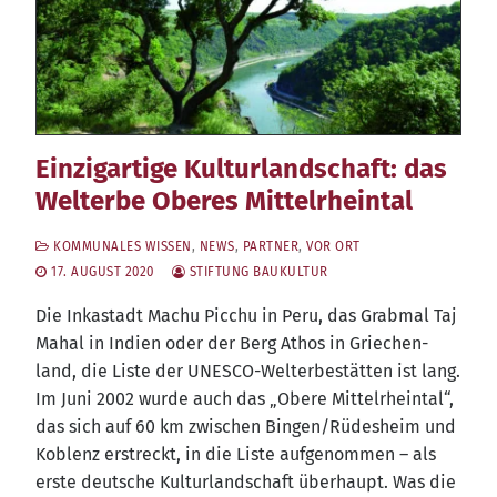
Einzigartige Kulturlandschaft: das
Welterbe Oberes Mittelrheintal
KOMMUNALES WISSEN
,
NEWS
,
PARTNER
,
VOR ORT
17. AUGUST 2020
STIFTUNG BAUKULTUR
Die Inka­stadt Machu Pic­chu in Peru, das Grab­mal Taj
Mahal in Indi­en oder der Berg Athos in Grie­chen­
land, die Lis­te der UNESCO-Welt­erbe­stät­ten ist lang.
Im Juni 2002 wur­de auch das „Obe­re Mit­tel­rhein­tal“,
das sich auf 60 km zwi­schen Bingen/​Rüdesheim und
Koblenz erstreckt, in die Lis­te auf­ge­nom­men – als
ers­te deut­sche Kul­tur­land­schaft über­haupt. Was die