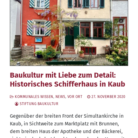
Baukultur mit Liebe zum Detail:
Historisches Schifferhaus in Kaub
KOMMUNALES WISSEN
,
NEWS
,
VOR ORT
27. NOVEMBER 2020
STIFTUNG BAUKULTUR
Gegen­über der brei­ten Front der Simul­tan­kir­che in
Kaub, in Sicht­wei­te zum Markt­platz mit Brun­nen,
dem brei­ten Haus der Apo­the­ke und der Bäcke­rei,