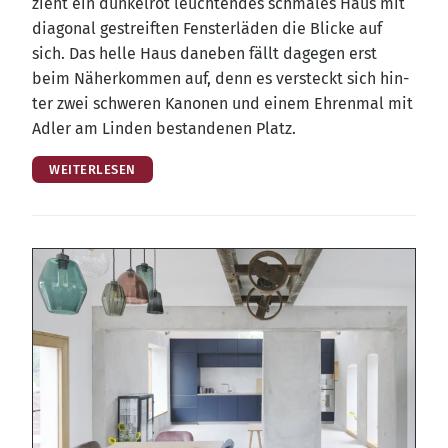
zieht ein dun­kel­rot leuch­ten­des schma­les Haus mit
dia­go­nal gestreif­ten Fens­ter­lä­den die Bli­cke auf
sich. Das hel­le Haus dane­ben fällt dage­gen erst
beim Näher­kom­men auf, denn es ver­steckt sich hin­
ter zwei schwe­ren Kano­nen und einem Ehren­mal mit
Adler am Lin­den bestan­de­nen Platz.
WEITERLESEN