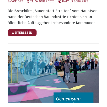
VOR ORT
21. OKTOBER 2025
MARCUS SCHWARZE
Die Bro­schü­re „Bau­en statt Strei­ten“ vom Haupt­ver­
band der Deut­schen Bau­in­dus­trie rich­tet sich an
öffent­li­che Auf­trag­ge­ber, ins­be­son­de­re Kommunen.
WEITERLESEN