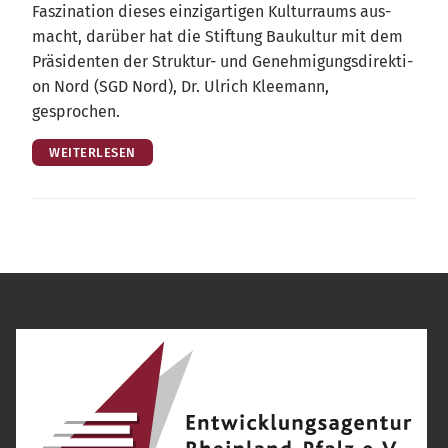
Fas­zi­na­ti­on die­ses ein­zig­ar­ti­gen Kul­tur­raums aus­
macht, dar­über hat die Stif­tung Bau­kul­tur mit dem
Prä­si­den­ten der Struk­tur- und Geneh­mi­gungs­di­rek­ti­
on Nord (SGD Nord), Dr. Ulrich Klee­mann,
gesprochen.
WEITERLESEN