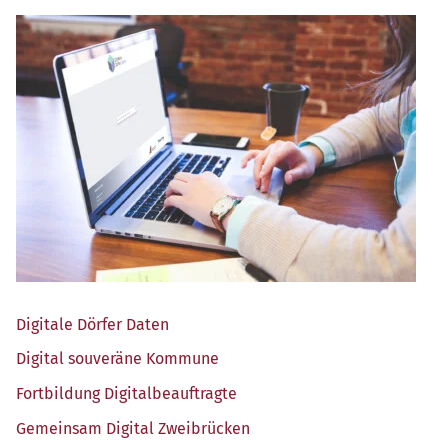
Digi­ta­le Dör­fer Daten
Digi­tal sou­ve­rä­ne Kommune
Fort­bil­dung Digitalbeauftragte
Gemein­sam Digi­tal Zweibrücken