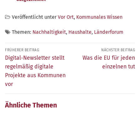
Veröffentlicht unter
Vor Ort
,
Kommunales Wissen
Themen:
Nachhaltigkeit
,
Haushalte
,
Länderforum
Beitragsnavigation
FRÜHERER BEITRAG
NÄCHSTER BEITRAG
Früherer
Nächster
Digital-Newsletter stellt
Was die EU für jeden
Beitrag:
Beitrag:
regelmäßig digitale
einzelnen tut
Projekte aus Kommunen
vor
Ähnliche Themen