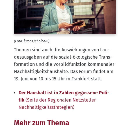
(Foto: iStock/​choice76)
The­men sind auch die Aus­wir­kun­gen von Lan­
des­aus­ga­ben auf die sozi­al-öko­lo­gi­sche Trans­
for­ma­ti­on und die Vor­bild­funk­ti­on kom­mu­na­ler
Nach­hal­tig­keits­haus­hal­te. Das Forum fin­det am
19. Juni von 10 bis 15 Uhr in Frank­furt statt.
Der Haus­halt ist in Zah­len gegos­se­ne Poli­
tik
(Sei­te der Regio­na­len Netz­stel­len
Nachhaltigkeitsstrategien)
Mehr zum Thema