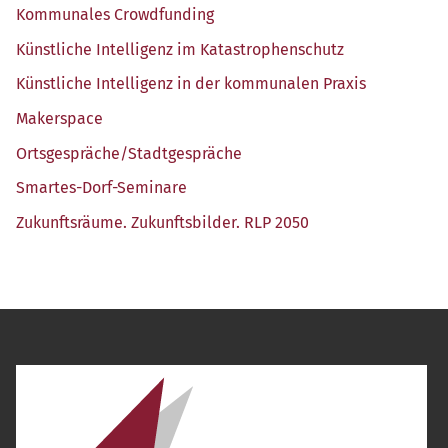
Kom­mu­na­les Crowdfunding
Künst­li­che Intel­li­genz im Katastrophenschutz
Künst­li­che Intel­li­genz in der kom­mu­na­len Praxis
Maker­space
Ortsgespräche/​Stadtgespräche
Smar­tes-Dorf-Semi­na­re
Zukunfts­räu­me. Zukunfts­bil­der. RLP 2050