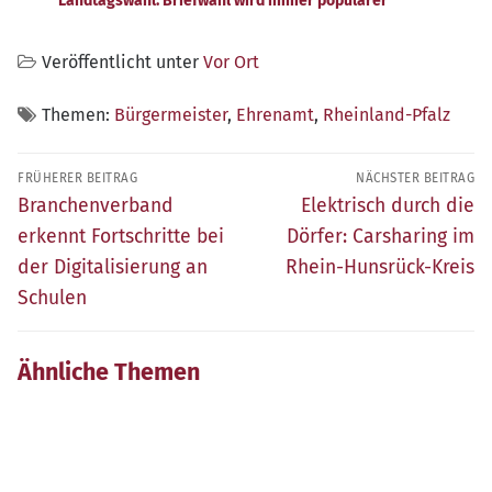
Landtagswahl: Briefwahl wird immer populärer
Veröffentlicht unter
Vor Ort
Themen:
Bürgermeister
,
Ehrenamt
,
Rheinland-Pfalz
Beitragsnavigation
FRÜHERER BEITRAG
NÄCHSTER BEITRAG
Früherer
Nächster
Branchenverband
Elektrisch durch die
Beitrag:
Beitrag:
erkennt Fortschritte bei
Dörfer: Carsharing im
der Digitalisierung an
Rhein-Hunsrück-Kreis
Schulen
Ähnliche Themen