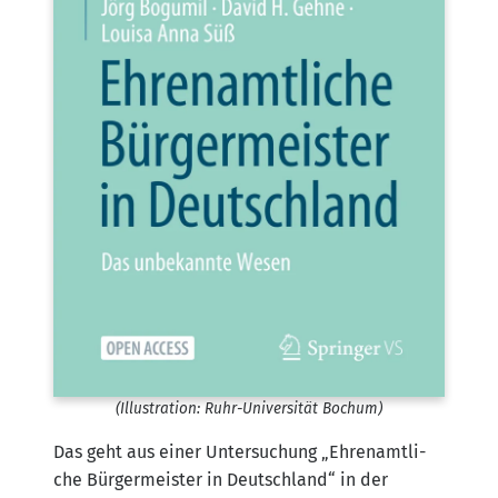
(Illus­tra­ti­on: Ruhr-Uni­ver­si­tät Bochum)
Das geht aus einer Unter­su­chung „Ehren­amt­li­
che Bür­ger­meis­ter in Deutsch­land“ in der