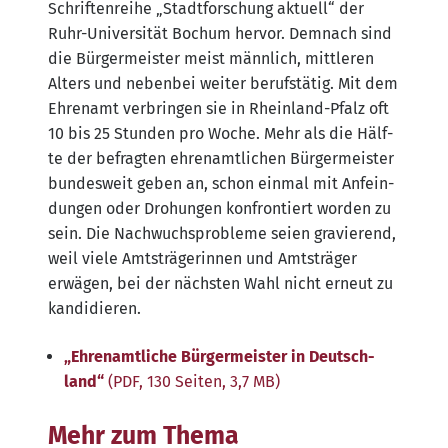
Schrif­ten­rei­he „Stadt­for­schung aktu­ell“ der
Ruhr-Uni­ver­si­tät Bochum her­vor. Dem­nach sind
die Bür­ger­meis­ter meist männ­lich, mitt­le­ren
Alters und neben­bei wei­ter berufs­tä­tig. Mit dem
Ehren­amt ver­brin­gen sie in Rhein­land-Pfalz oft
10 bis 25 Stun­den pro Woche. Mehr als die Hälf­
te der befrag­ten ehren­amt­li­chen Bür­ger­meis­ter
bun­des­weit geben an, schon ein­mal mit Anfein­
dun­gen oder Dro­hun­gen kon­fron­tiert wor­den zu
sein. Die Nach­wuchs­pro­ble­me sei­en gra­vie­rend,
weil vie­le Amts­trä­ge­rin­nen und Amts­trä­ger
erwä­gen, bei der nächs­ten Wahl nicht erneut zu
kandidieren.
„Ehren­amt­li­che Bür­ger­meis­ter in Deutsch­
land“
(PDF, 130 Sei­ten, 3,7 MB)
Mehr zum Thema