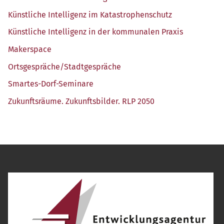
Künst­li­che Intel­li­genz im Katastrophenschutz
Künst­li­che Intel­li­genz in der kom­mu­na­len Praxis
Maker­space
Ortsgespräche/​Stadtgespräche
Smar­tes-Dorf-Semi­na­re
Zukunfts­räu­me. Zukunfts­bil­der. RLP 2050