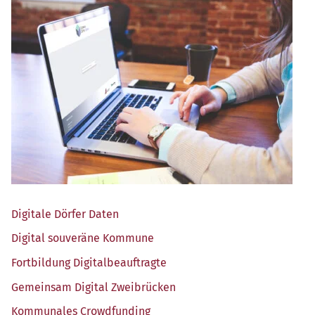
Digi­ta­le Dör­fer Daten
Digi­tal sou­ve­rä­ne Kommune
Fort­bil­dung Digitalbeauftragte
Gemein­sam Digi­tal Zweibrücken
Kom­mu­na­les Crowdfunding