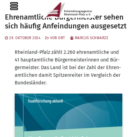
Zum
MENU
Inhalt
Ehrenamtliche Bürgermeister sehen
springen
sich häufig Anfeindungen ausgesetzt
29. OKTOBER 2024
VOR ORT
MARCUS SCHWARZE
Rhein­land-Pfalz zählt 2.260 ehren­amt­li­che und
41 haupt­amt­li­che Bür­ger­meis­te­rin­nen und Bür­
ger­meis­ter. Das Land ist bei der Zahl der Ehren­
amt­li­chen damit Spit­zen­rei­ter im Ver­gleich der
Bundesländer.