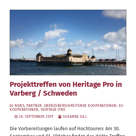
Projekttreffen von Heritage Pro in
Varberg /​ Schweden
NEWS
,
PARTNER
,
GRENZÜBERSCHREITENDE KOOPERATIONEN
,
EU-
KOOPERATIONEN
,
HERITAGE-PRO
26. SEPTEMBER 2019
SUSANNE GILL
Die Vor­be­rei­tun­gen lau­fen auf Hoch­tou­ren: Am 30.