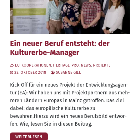
Ein neuer Beruf entsteht: der
Kulturerbe-Manager
EU-KOOPERATIONEN
,
HERITAGE-PRO
,
NEWS
,
PROJEKTE
23. OKTOBER 2018
SUSANNE GILL
Kick-Off für ein neu­es Pro­jekt der Ent­wick­lungs­agen­
tur (EA): Wir haben uns mit Pro­jekt­part­nern aus meh­
re­ren Län­dern Euro­pas in Mainz getrof­fen. Das Ziel
dabei: das euro­päi­sche Kul­tur­er­be zu
bewahren.Hierzu wird ein neu­es Berufs­bild ent­wor­
fen. Wie, lesen Sie in die­sen Beitrag.
WEITERLESEN