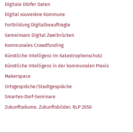
Digi­ta­le Dör­fer Daten
Digi­tal sou­ve­rä­ne Kommune
Fort­bil­dung Digitalbeauftragte
Gemein­sam Digi­tal Zweibrücken
Kom­mu­na­les Crowdfunding
Künst­li­che Intel­li­genz im Katastrophenschutz
Künst­li­che Intel­li­genz in der kom­mu­na­len Praxis
Maker­space
Ortsgespräche/​Stadtgespräche
Smar­tes-Dorf-Semi­na­re
Zukunfts­räu­me. Zukunfts­bil­der. RLP 2050