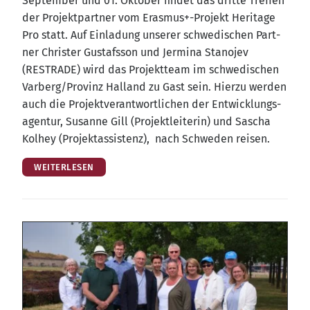
Sep­tem­ber und 01. Okto­ber fin­det das drit­te Tref­fen
der Pro­jekt­part­ner vom Erasmus+-Projekt Heri­ta­ge
Pro statt. Auf Ein­la­dung unse­rer schwe­di­schen Part­
ner Chris­ter Gustafs­son und Jer­mi­na Sta­nojev
(RESTRADE) wird das Pro­jekt­team im schwe­di­schen
Varberg/​Provinz Halland zu Gast sein. Hier­zu wer­den
auch die Pro­jekt­ver­ant­wort­li­chen der Ent­wick­lungs­
agen­tur, Susan­ne Gill (Pro­jekt­lei­te­rin) und Sascha
Kol­hey (Pro­jekt­as­sis­tenz), nach Schwe­den reisen.
WEITERLESEN