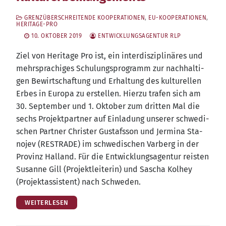
GRENZÜBERSCHREITENDE KOOPERATIONEN
,
EU-KOOPERATIONEN
,
HERITAGE-PRO
10. OKTOBER 2019
ENTWICKLUNGSAGENTUR RLP
Ziel von Heri­ta­ge Pro ist, ein inter­dis­zi­pli­nä­res und
mehr­spra­chi­ges Schu­lungs­pro­gramm zur nach­hal­ti­
gen Bewirt­schaf­tung und Erhal­tung des kul­tu­rel­len
Erbes in Euro­pa zu erstel­len. Hier­zu tra­fen sich am
30. Sep­tem­ber und 1. Okto­ber zum drit­ten Mal die
sechs Pro­jekt­part­ner auf Ein­la­dung unse­rer schwe­di­
schen Part­ner Chris­ter Gustafs­son und Jer­mi­na Sta­
nojev (RESTRADE) im schwe­di­schen Var­berg in der
Pro­vinz Halland. Für die Ent­wick­lungs­agen­tur reis­ten
Susan­ne Gill (Pro­jekt­lei­te­rin) und Sascha Kol­hey
(Pro­jekt­as­sis­tent) nach Schweden.
WEITERLESEN