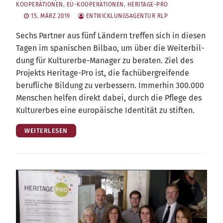
KOOPERATIONEN
,
EU-KOOPERATIONEN
,
HERITAGE-PRO
15. MÄRZ 2019
ENTWICKLUNGSAGENTUR RLP
Sechs Part­ner aus fünf Län­dern tref­fen sich in die­sen
Tagen im spa­ni­schen Bil­bao, um über die Wei­ter­bil­
dung für Kul­tur­er­be-Mana­ger zu bera­ten. Ziel des
Pro­jekts Heri­ta­ge-Pro ist, die fach­über­grei­fen­de
beruf­li­che Bil­dung zu ver­bes­sern. Immer­hin 300.000
Men­schen hel­fen direkt dabei, durch die Pfle­ge des
Kul­tur­er­bes eine euro­päi­sche Iden­ti­tät zu stiften.
WEITERLESEN