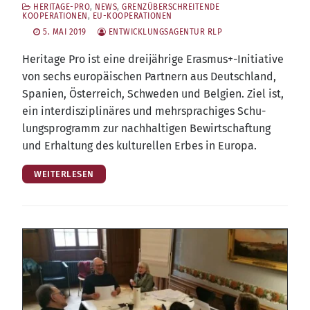
HERITAGE-PRO
,
NEWS
,
GRENZÜBERSCHREITENDE
KOOPERATIONEN
,
EU-KOOPERATIONEN
5. MAI 2019
ENTWICKLUNGSAGENTUR RLP
Heri­ta­ge Pro ist eine drei­jäh­ri­ge Erasmus+-Initiative
von sechs euro­päi­schen Part­nern aus Deutsch­land,
Spa­ni­en, Öster­reich, Schwe­den und Bel­gi­en. Ziel ist,
ein inter­dis­zi­pli­nä­res und mehr­spra­chi­ges Schu­
lungs­pro­gramm zur nach­hal­ti­gen Bewirt­schaf­tung
und Erhal­tung des kul­tu­rel­len Erbes in Europa.
WEITERLESEN