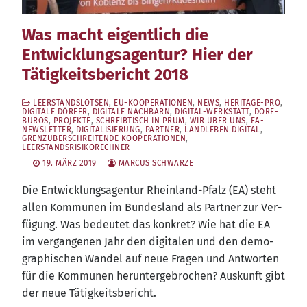
Was macht eigentlich die
Entwicklungsagentur? Hier der
Tätigkeitsbericht 2018
LEERSTANDSLOTSEN
,
EU-KOOPERATIONEN
,
NEWS
,
HERITAGE-PRO
,
DIGITALE DÖRFER
,
DIGITALE NACHBARN
,
DIGITAL-WERKSTATT
,
DORF-
BÜROS
,
PROJEKTE
,
SCHREIBTISCH IN PRÜM
,
WIR ÜBER UNS
,
EA-
NEWSLETTER
,
DIGITALISIERUNG
,
PARTNER
,
LANDLEBEN DIGITAL
,
GRENZÜBERSCHREITENDE KOOPERATIONEN
,
LEERSTANDSRISIKORECHNER
19. MÄRZ 2019
MARCUS SCHWARZE
Die Ent­wick­lungs­agen­tur Rhein­land-Pfalz (EA) steht
allen Kom­mu­nen im Bun­des­land als Part­ner zur Ver­
fü­gung. Was bedeu­tet das kon­kret? Wie hat die EA
im ver­gan­ge­nen Jahr den digi­ta­len und den demo­
gra­phi­schen Wan­del auf neue Fra­gen und Ant­wor­ten
für die Kom­mu­nen her­un­ter­ge­bro­chen? Aus­kunft gibt
der neue Tätigkeitsbericht.