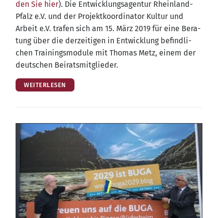
den Sie hier
). Die Ent­wick­lungs­agen­tur Rhein­land-
Pfalz e.V. und der Pro­jekt­ko­or­di­na­tor Kul­tur und
Arbeit e.V. tra­fen sich am 15. März 2019 für eine Bera­
tung über die der­zei­ti­gen in Ent­wick­lung befind­li­
chen Trai­nings­mo­du­le mit Tho­mas Metz, einem der
deut­schen Beiratsmitglieder.
WEITERLESEN