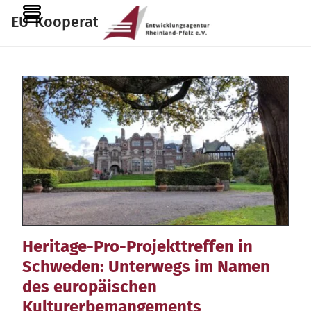
Zum
MENU
EU-Kooperationen
Inhalt
springen
Heritage-Pro-Projekttreffen in
Schweden: Unterwegs im Namen
des europäischen
Kulturerbemangements