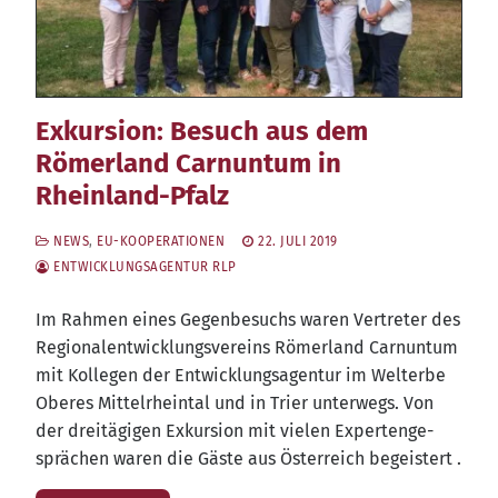
Exkursion: Besuch aus dem
Römerland Carnuntum in
Rheinland-Pfalz
NEWS
,
EU-KOOPERATIONEN
22. JULI 2019
ENTWICKLUNGSAGENTUR RLP
Im Rah­men eines Gegen­be­suchs waren Ver­tre­ter des
Regio­nal­ent­wick­lungs­ver­eins Römer­land Car­nun­tum
mit Kol­le­gen der Ent­wick­lungs­agen­tur im Welt­erbe
Obe­res Mit­tel­rhein­tal und in Trier unter­wegs. Von
der drei­tä­gi­gen Exkur­si­on mit vie­len Exper­ten­ge­
sprä­chen waren die Gäs­te aus Öster­reich begeistert .