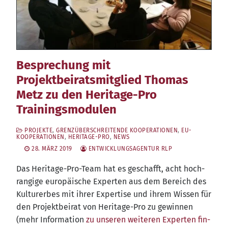
Besprechung mit
Projektbeiratsmitglied Thomas
Metz zu den Heritage-Pro
Trainingsmodulen
PROJEKTE
,
GRENZÜBERSCHREITENDE KOOPERATIONEN
,
EU-
KOOPERATIONEN
,
HERITAGE-PRO
,
NEWS
28. MÄRZ 2019
ENTWICKLUNGSAGENTUR RLP
Das Heri­ta­ge-Pro-Team hat es geschafft, acht hoch­
ran­gi­ge euro­päi­sche Exper­ten aus dem Bereich des
Kul­tur­er­bes mit ihrer Exper­ti­se und ihrem Wis­sen für
den Pro­jekt­bei­rat von Heri­ta­ge-Pro zu gewin­nen
(mehr Infor­ma­ti­on
zu unse­ren wei­te­ren Exper­ten fin­