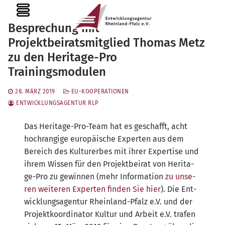
Zum
MENU
Inhalt
Besprechung mit
springen
Projektbeiratsmitglied Thomas Metz
zu den Heritage-Pro
Trainingsmodulen
28. MÄRZ 2019
EU-KOOPERATIONEN
ENTWICKLUNGSAGENTUR RLP
Das Heri­ta­ge-Pro-Team hat es geschafft, acht
hoch­ran­gi­ge euro­päi­sche Exper­ten aus dem
Bereich des Kul­tur­er­bes mit ihrer Exper­ti­se und
ihrem Wis­sen für den Pro­jekt­bei­rat von Heri­ta­
ge-Pro zu gewin­nen (mehr Infor­ma­ti­on
zu unse­
ren wei­te­ren Exper­ten fin­den Sie hier
). Die Ent­
wick­lungs­agen­tur Rhein­land-Pfalz e.V. und der
Pro­jekt­ko­or­di­na­tor Kul­tur und Arbeit e.V. tra­fen