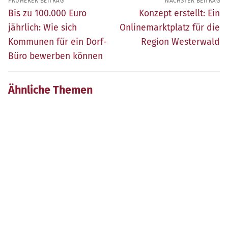
FRÜHERER BEITRAG
NÄCHSTER BEITRAG
Früherer
Nächster
Bis zu 100.000 Euro
Konzept erstellt: Ein
Beitrag:
Beitrag:
jährlich: Wie sich
Onlinemarktplatz für die
Kommunen für ein Dorf-
Region Westerwald
Büro bewerben können
Ähnliche Themen