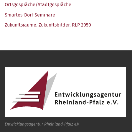
Ortsgespräche/​Stadtgespräche
Smar­tes-Dorf-Semi­na­re
Zukunfts­räu­me. Zukunfts­bil­der. RLP 2050
Entwicklungsagentur Rheinland-Pfalz e.V.