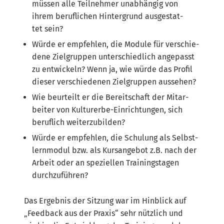
müs­sen alle Teil­neh­mer unab­hän­gig von
ihrem beruf­li­chen Hin­ter­grund aus­ge­stat­
tet sein?
Wür­de er emp­feh­len, die Modu­le für ver­schie­
de­ne Ziel­grup­pen unter­schied­lich ange­passt
zu ent­wi­ckeln? Wenn ja, wie wür­de das Pro­fil
die­ser ver­schie­de­nen Ziel­grup­pen aussehen?
Wie beur­teilt er die Bereit­schaft der Mit­ar­
bei­ter von Kul­tur­er­be-Ein­rich­tun­gen, sich
beruf­lich weiterzubilden?
Wür­de er emp­feh­len, die Schu­lung als Selbst­
lern­mo­dul bzw. als Kurs­an­ge­bot z.B. nach der
Arbeit oder an spe­zi­el­len Trai­nings­ta­gen
durchzuführen?
Das Ergeb­nis der Sit­zung war im Hin­blick auf
„Feed­back aus der Pra­xis“ sehr nütz­lich und