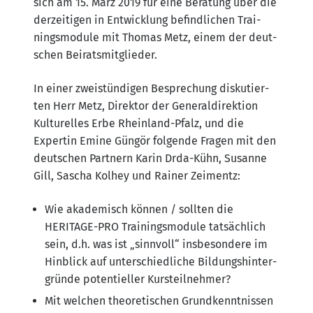
sich am 15. März 2019 für eine Bera­tung über die
der­zei­ti­gen in Ent­wick­lung befind­li­chen Trai­
nings­mo­du­le mit Tho­mas Metz, einem der deut­
schen Beiratsmitglieder.
In einer zwei­stün­di­gen Bespre­chung dis­ku­tier­
ten Herr Metz, Direk­tor der Gene­ral­di­rek­ti­on
Kul­tu­rel­les Erbe Rhein­land-Pfalz, und die
Exper­tin Emi­ne Gün­gör fol­gen­de Fra­gen mit den
deut­schen Part­nern Karin Drda-Kühn, Susan­ne
Gill, Sascha Kol­hey und Rai­ner Zeimentz:
Wie aka­de­misch kön­nen /​ soll­ten die
HERITAGE-PRO Trai­nings­mo­du­le tat­säch­lich
sein, d.h. was ist „sinn­voll“ ins­be­son­de­re im
Hin­blick auf unter­schied­li­che Bil­dungs­hin­ter­
grün­de poten­ti­el­ler Kursteilnehmer?
Mit wel­chen theo­re­ti­schen Grund­kennt­nis­sen