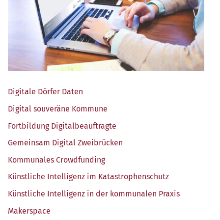
Digi­ta­le Dör­fer Daten
Digi­tal sou­ve­rä­ne Kommune
Fort­bil­dung Digitalbeauftragte
Gemein­sam Digi­tal Zweibrücken
Kom­mu­na­les Crowdfunding
Künst­li­che Intel­li­genz im Katastrophenschutz
Künst­li­che Intel­li­genz in der kom­mu­na­len Praxis
Maker­space