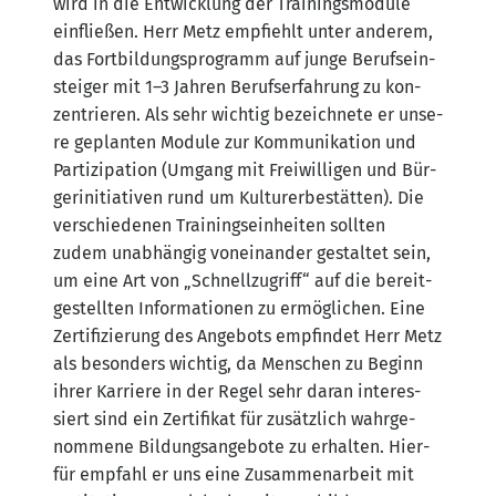
wird in die Ent­wick­lung der Trai­nings­mo­du­le
ein­flie­ßen. Herr Metz emp­fiehlt unter ande­rem,
das Fort­bil­dungs­pro­gramm auf jun­ge Berufs­ein­
stei­ger mit 1–3 Jah­ren Berufs­er­fah­rung zu kon­
zen­trie­ren. Als sehr wich­tig bezeich­ne­te er unse­
re geplan­ten Modu­le zur Kom­mu­ni­ka­ti­on und
Par­ti­zi­pa­ti­on (Umgang mit Frei­wil­li­gen und Bür­
ger­initia­ti­ven rund um Kul­tur­er­be­stät­ten). Die
ver­schie­de­nen Trai­nings­ein­hei­ten soll­ten
zudem unab­hän­gig von­ein­an­der gestal­tet sein,
um eine Art von „Schnell­zu­griff“ auf die bereit­
ge­stell­ten Infor­ma­tio­nen zu ermög­li­chen. Eine
Zer­ti­fi­zie­rung des Ange­bots emp­fin­det Herr Metz
als beson­ders wich­tig, da Men­schen zu Beginn
ihrer Kar­rie­re in der Regel sehr dar­an inter­es­
siert sind ein Zer­ti­fi­kat für zusätz­lich wahr­ge­
nom­me­ne Bil­dungs­an­ge­bo­te zu erhal­ten. Hier­
für emp­fahl er uns eine Zusam­men­ar­beit mit