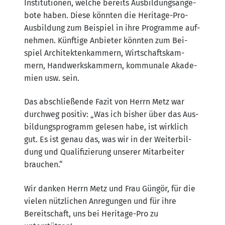
Insti­tu­tio­nen, wel­che bereits Aus­bil­dungs­an­ge­
bo­te haben. Die­se könn­ten die Heri­ta­ge-Pro-
Aus­bil­dung zum Bei­spiel in ihre Pro­gram­me auf­
neh­men. Künf­ti­ge Anbie­ter könn­ten zum Bei­
spiel Archi­tek­ten­kam­mern, Wirt­schafts­kam­
mern, Hand­werks­kam­mern, kom­mu­na­le Aka­de­
mien usw. sein.
Das abschlie­ßen­de Fazit von Herrn Metz war
durch­weg posi­tiv: „Was ich bis­her über das Aus­
bil­dungs­pro­gramm gele­sen habe, ist wirk­lich
gut. Es ist genau das, was wir in der Wei­ter­bil­
dung und Qua­li­fi­zie­rung unse­rer Mit­ar­bei­ter
brauchen.“
Wir dan­ken Herrn Metz und Frau Gün­gör, für die
vie­len nütz­li­chen Anre­gun­gen und für ihre
Bereit­schaft, uns bei Heri­ta­ge-Pro zu