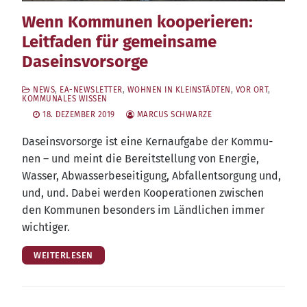
Wenn Kommunen kooperieren:
Leitfaden für gemeinsame
Daseinsvorsorge
NEWS
,
EA-NEWSLETTER
,
WOHNEN IN KLEINSTÄDTEN
,
VOR ORT
,
KOMMUNALES WISSEN
18. DEZEMBER 2019
MARCUS SCHWARZE
Daseins­vor­sor­ge ist eine Kern­auf­ga­be der Kom­mu­
nen – und meint die Bereit­stel­lung von Ener­gie,
Was­ser, Abwas­ser­be­sei­ti­gung, Abfall­ent­sor­gung und,
und, und. Dabei wer­den Koope­ra­tio­nen zwi­schen
den Kom­mu­nen beson­ders im Länd­li­chen immer
wichtiger.
WEITERLESEN