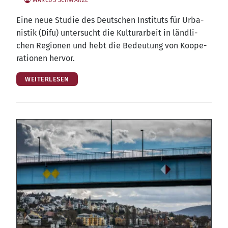
Eine neue Stu­die des Deut­schen Insti­tuts für Urba­
nis­tik (Difu) unter­sucht die Kul­tur­ar­beit in länd­li­
chen Regio­nen und hebt die Bedeu­tung von Koope­
ra­tio­nen hervor.
WEITERLESEN