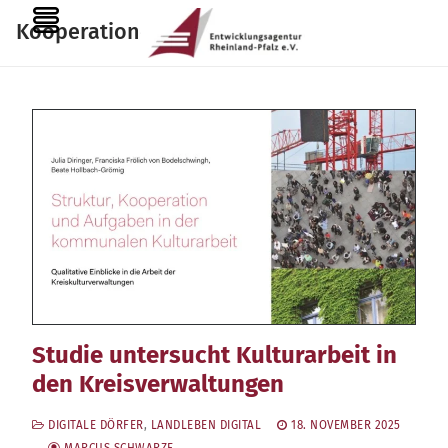
Zum
MENU
Kooperationen
Inhalt
springen
Studie untersucht Kulturarbeit in
den Kreisverwaltungen
DIGITALE DÖRFER
,
LANDLEBEN DIGITAL
18. NOVEMBER 2025
MARCUS SCHWARZE