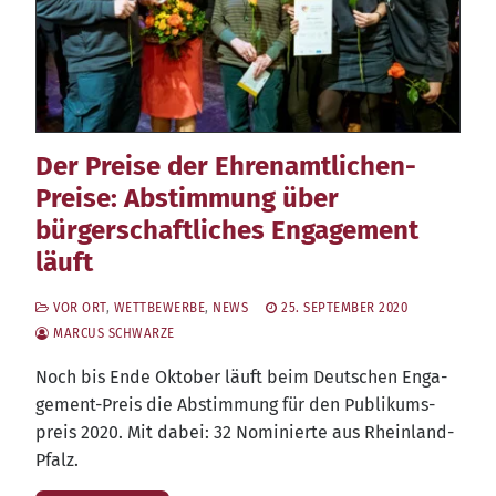
Der Preise der Ehrenamtlichen-
Preise: Abstimmung über
bürgerschaftliches Engagement
läuft
VOR ORT
,
WETTBEWERBE
,
NEWS
25. SEPTEMBER 2020
MARCUS SCHWARZE
Noch bis Ende Okto­ber läuft beim Deut­schen Enga­
ge­ment-Preis die Abstim­mung für den Publi­kums­
preis 2020. Mit dabei: 32 Nomi­nier­te aus Rheinland-
Pfalz.