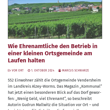
Wie Ehrenamtliche den Betrieb in
einer kleinen Ortsgemeinde am
Laufen halten
VOR ORT
1. OKTOBER 2024
MARCUS SCHWARZE
552 Ein­woh­ner zählt die Orts­ge­mein­de Ven­ders­heim
im Land­kreis Alzey-Worms. Das Maga­zin „Kom­mu­nal“
hat jetzt einen beson­de­ren Blick auf das Dorf gewor­
fen: „Wenig Geld, viel Ehren­amt“, so beschreibt
Autorin Gud­run Mall­witz die Situa­ti­on vor Ort – und