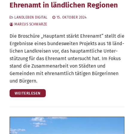
Ehrenamt in ländlichen Regionen
LANDLEBEN DIGITAL
15. OKTOBER 2024
MARCUS SCHWARZE
Die Bro­schü­re „Haupt­amt stärkt Ehren­amt“ stellt die
Ergeb­nis­se eines bun­des­wei­ten Pro­jekts aus 18 länd­
li­chen Land­krei­sen vor, das haupt­amt­li­che Unter­
stüt­zung für das Ehren­amt unter­sucht hat. Im Fokus
stand die Zusam­men­ar­beit von Städ­ten und
Gemein­den mit ehren­amt­lich täti­gen Bür­ge­rin­nen
und Bürgern.
WEITERLESEN