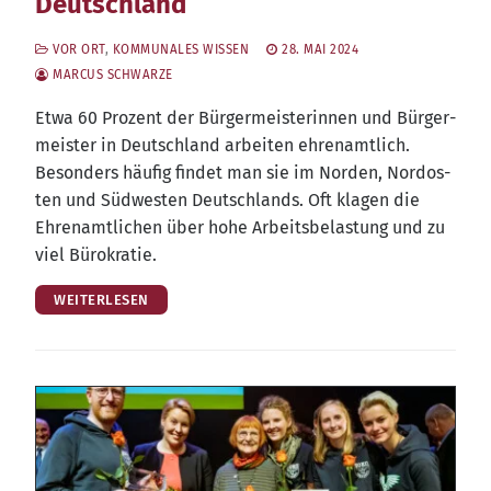
Deutschland
VOR ORT
,
KOMMUNALES WISSEN
28. MAI 2024
MARCUS SCHWARZE
Etwa 60 Pro­zent der Bür­ger­meis­te­rin­nen und Bür­ger­
meis­ter in Deutsch­land arbei­ten ehren­amt­lich.
Beson­ders häu­fig fin­det man sie im Nor­den, Nord­os­
ten und Süd­wes­ten Deutsch­lands. Oft kla­gen die
Ehren­amt­li­chen über hohe Arbeits­be­las­tung und zu
viel Bürokratie.
WEITERLESEN