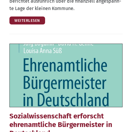
berich­tet aus­führ­lich über die finan­zi­ell ange­spann­
te Lage der klei­nen Kommune.
WEITERLESEN
Sozialwissenschaft erforscht
ehrenamtliche Bürgermeister in