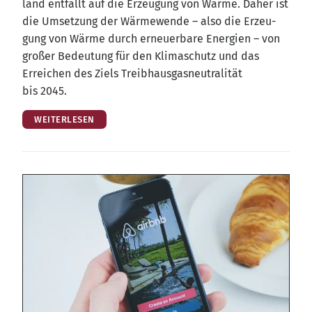
land ent­fällt auf die Erzeu­gung von Wär­me. Daher ist
die Umset­zung der Wär­me­wen­de – also die Erzeu­
gung von Wär­me durch erneu­er­ba­re Ener­gien – von
gro­ßer Bedeu­tung für den Kli­ma­schutz und das
Errei­chen des Ziels Treib­haus­gas­neu­tra­li­tät
bis 2045.
WEITERLESEN