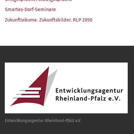
Smar­tes-Dorf-Semi­na­re
Zukunfts­räu­me. Zukunfts­bil­der. RLP 2050
Entwicklungsagentur Rheinland-Pfalz e.V.