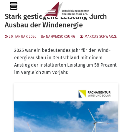
Zum
MENU
Inhalt
Stark gestiegene Leistung durch
springen
Ausbau der Windenergie
20. JANUAR 2026
NAHVERSORGUNG
MARCUS SCHWARZE
2025 war ein bedeu­ten­des Jahr für den Wind­
ener­gie­aus­bau in Deutsch­land mit einem
Anstieg der instal­lier­ten Leis­tung um 58 Pro­zent
im Ver­gleich zum Vorjahr.