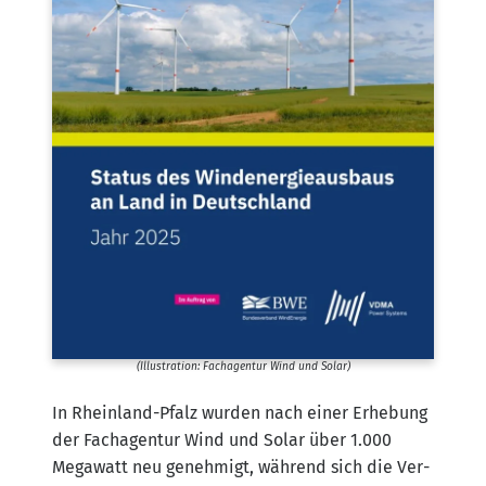
(Illus­tra­ti­on: Fach­agen­tur Wind und Solar)
In Rhein­land-Pfalz wur­den nach einer Erhe­bung
der Fach­agen­tur Wind und Solar über 1.000
Mega­watt neu geneh­migt, wäh­rend sich die Ver­