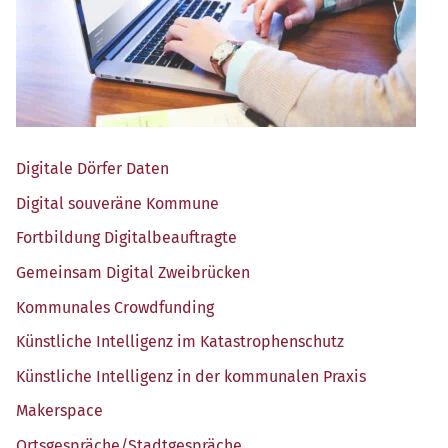
Digi­ta­le Dör­fer Daten
Digi­tal sou­ve­rä­ne Kommune
Fort­bil­dung Digitalbeauftragte
Gemein­sam Digi­tal Zweibrücken
Kom­mu­na­les Crowdfunding
Künst­li­che Intel­li­genz im Katastrophenschutz
Künst­li­che Intel­li­genz in der kom­mu­na­len Praxis
Maker­space
Ortsgespräche/​Stadtgespräche