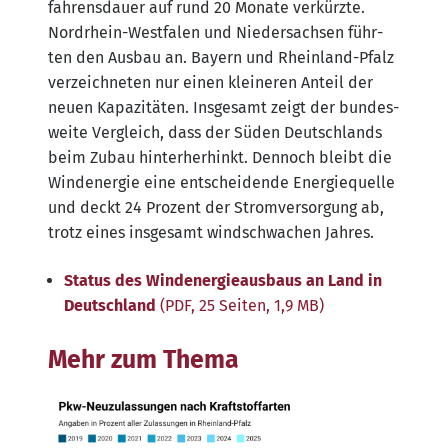
fah­rens­dau­er auf rund 20 Mona­te ver­kürz­te.
Nord­rhein-West­fa­len und Nie­der­sach­sen führ­
ten den Aus­bau an. Bay­ern und Rhein­land-Pfalz
ver­zeich­ne­ten nur einen klei­ne­ren Anteil der
neu­en Kapa­zi­tä­ten. Ins­ge­samt zeigt der bun­des­
wei­te Ver­gleich, dass der Süden Deutsch­lands
beim Zubau hin­ter­her­hinkt. Den­noch bleibt die
Wind­ener­gie eine ent­schei­den­de Ener­gie­quel­le
und deckt 24 Pro­zent der Strom­ver­sor­gung ab,
trotz eines ins­ge­samt wind­schwa­chen Jahres.
Sta­tus des Wind­ener­gie­aus­baus an Land in
Deutsch­land
(PDF, 25 Sei­ten, 1,9 MB)
Mehr zum Thema