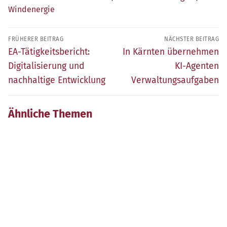
Windenergie
Beitragsnavigation
FRÜHERER BEITRAG
NÄCHSTER BEITRAG
Früherer
Nächster
EA-Tätigkeitsbericht:
In Kärnten übernehmen
Beitrag:
Beitrag:
Digitalisierung und
KI-Agenten
nachhaltige Entwicklung
Verwaltungsaufgaben
Ähnliche Themen