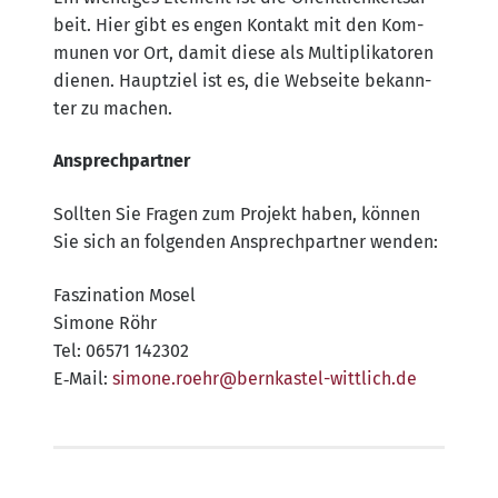
beit. Hier gibt es engen Kon­takt mit den Kom­
mu­nen vor Ort, damit die­se als Mul­ti­pli­ka­to­ren
die­nen. Haupt­ziel ist es, die Web­sei­te bekann­
ter zu machen.
Ansprech­part­ner
Soll­ten Sie Fra­gen zum Pro­jekt haben, kön­nen
Sie sich an fol­gen­den Ansprech­part­ner wenden:
Fas­zi­na­ti­on Mosel
Simo­ne Röhr
Tel: 06571 142302
E‑Mail:
simone.​roehr@​bernkastel-​wittlich.​de