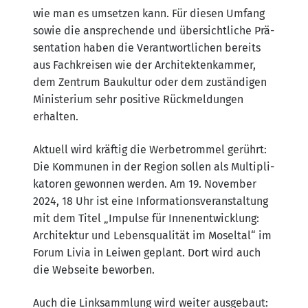
wie man es umset­zen kann. Für die­sen Umfang
sowie die anspre­chen­de und über­sicht­li­che Prä­
sen­ta­ti­on haben die Ver­ant­wort­li­chen bereits
aus Fach­krei­sen wie der Archi­tek­ten­kam­mer,
dem Zen­trum Bau­kul­tur oder dem zustän­di­gen
Minis­te­ri­um sehr posi­ti­ve Rück­mel­dun­gen
erhalten.
Aktu­ell wird kräf­tig die Wer­be­trom­mel gerührt:
Die Kom­mu­nen in der Regi­on sol­len als Mul­ti­pli­
ka­to­ren gewon­nen wer­den. Am 19. Novem­ber
2024, 18 Uhr ist eine Infor­ma­ti­ons­ver­an­stal­tung
mit dem Titel „Impul­se für Innen­ent­wick­lung:
Archi­tek­tur und Lebens­qua­li­tät im Mos­el­tal“ im
Forum Livia in Lei­wen geplant. Dort wird auch
die Web­sei­te beworben.
Auch die Link­samm­lung wird wei­ter aus­ge­baut: