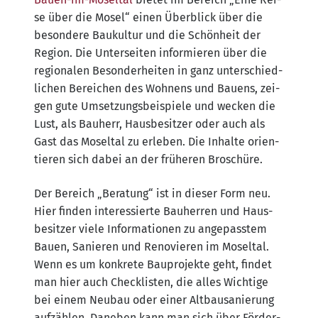
se über die Mosel“ einen Über­blick über die
beson­de­re Bau­kul­tur und die Schön­heit der
Regi­on. Die Unter­sei­ten infor­mie­ren über die
regio­na­len Beson­der­hei­ten in ganz unter­schied­
li­chen Berei­chen des Woh­nens und Bau­ens, zei­
gen gute Umset­zungs­bei­spie­le und wecken die
Lust, als Bau­herr, Haus­be­sit­zer oder auch als
Gast das Mos­el­tal zu erle­ben. Die Inhal­te ori­en­
tie­ren sich dabei an der frü­he­ren Broschüre.
Der Bereich „Bera­tung“ ist in die­ser Form neu.
Hier fin­den inter­es­sier­te Bau­her­ren und Haus­
be­sit­zer vie­le Infor­ma­tio­nen zu ange­pass­tem
Bau­en, Sanie­ren und Reno­vie­ren im Mos­el­tal.
Wenn es um kon­kre­te Bau­pro­jek­te geht, fin­det
man hier auch Check­lis­ten, die alles Wich­ti­ge
bei einem Neu­bau oder einer Alt­bau­sa­nie­rung
auf­zäh­len. Dane­ben kann man sich über För­der­