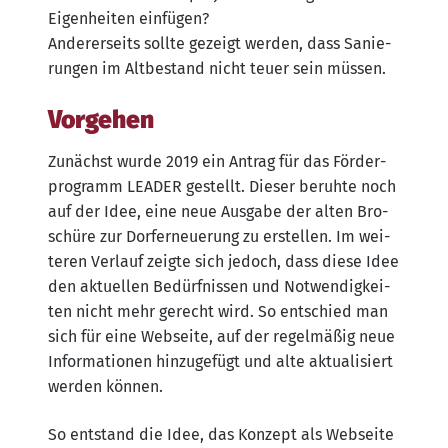
Eigen­hei­ten ein­fü­gen?
Ande­rer­seits soll­te gezeigt wer­den, dass Sanie­
run­gen im Alt­be­stand nicht teu­er sein müssen.
Vorgehen
Zunächst wur­de 2019 ein Antrag für das För­der­
pro­gramm LEADER gestellt. Die­ser beruh­te noch
auf der Idee, eine neue Aus­ga­be der alten Bro­
schü­re zur Dorf­er­neue­rung zu erstel­len. Im wei­
te­ren Ver­lauf zeig­te sich jedoch, dass die­se Idee
den aktu­el­len Bedürf­nis­sen und Not­wen­dig­kei­
ten nicht mehr gerecht wird. So ent­schied man
sich für eine Web­sei­te, auf der regel­mä­ßig neue
Infor­ma­tio­nen hin­zu­ge­fügt und alte aktua­li­siert
wer­den können.
So ent­stand die Idee, das Kon­zept als Web­sei­te