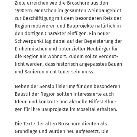
Zie­le errei­chen wie die Bro­schü­re aus den
1990ern: Men­schen im gesam­ten Wein­bau­ge­biet
zur Beschäf­ti­gung mit dem beson­de­ren Reiz der
Regi­on moti­vie­ren und Bau­pro­jek­te natür­lich in
den dor­ti­gen Cha­rak­ter ein­fü­gen. Ein neu­er
Schwer­punkt lag dabei auf der Begeis­te­rung der
Ein­hei­mi­schen und poten­zi­el­ler Neu­bür­ger für
die Regi­on als Wohn­ort. Zudem soll­te ver­deut­
licht wer­den, dass his­to­risch ange­pass­tes Bau­en
und Sanie­ren nicht teu­er sein muss.
Neben der Sen­si­bi­li­sie­rung für den beson­de­ren
Bau­stil der Regi­on soll­ten Inter­es­sier­te auch
Ideen und kon­kre­te und aktu­el­le Hil­fe­stel­lun­
gen für ihre Bau­pro­jek­te im Mos­el­tal erhalten.
Die Tex­te der alten Bro­schü­re dien­ten als
Grund­la­ge und wur­den neu auf­ge­setzt. Die