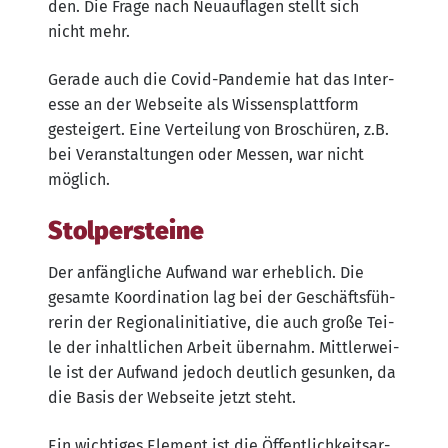
den. Die Fra­ge nach Neu­auf­la­gen stellt sich
nicht mehr.
Gera­de auch die Covid-Pan­de­mie hat das Inter­
es­se an der Web­sei­te als Wis­sens­platt­form
gestei­gert. Eine Ver­tei­lung von Bro­schü­ren, z.B.
bei Ver­an­stal­tun­gen oder Mes­sen, war nicht
möglich.
Stolpersteine
Der anfäng­li­che Auf­wand war erheb­lich. Die
gesam­te Koor­di­na­ti­on lag bei der Geschäfts­füh­
re­rin der Regio­nal­in­itia­ti­ve, die auch gro­ße Tei­
le der inhalt­li­chen Arbeit über­nahm. Mitt­ler­wei­
le ist der Auf­wand jedoch deut­lich gesun­ken, da
die Basis der Web­sei­te jetzt steht.
Ein wich­ti­ges Ele­ment ist die Öffent­lich­keits­ar­