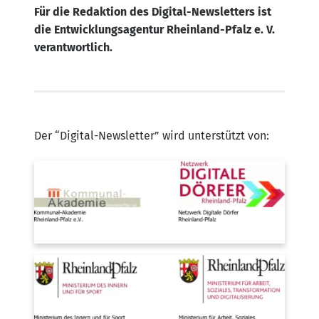
Für die Redak­ti­on des Digi­tal-News­let­ters ist
die Ent­wick­lungs­agen­tur Rhein­land-Pfalz e. V.
verantwortlich.
Der “Digi­tal-News­let­ter” wird unter­stützt von: