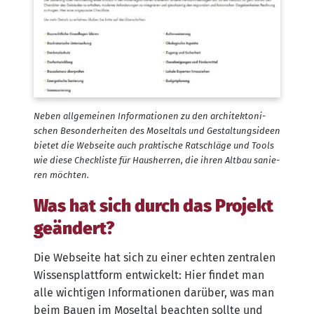
Neben all­ge­mei­nen Infor­ma­tio­nen zu den archi­tek­to­ni­
schen Beson­der­hei­ten des Mos­el­tals und Gestal­tungs­ideen
bie­tet die Web­sei­te auch prak­ti­sche Rat­schlä­ge und Tools
wie die­se Check­lis­te für Haus­her­ren, die ihren Alt­bau sanie­
ren möchten.
Was hat sich durch das Projekt
geändert?
Die Web­sei­te hat sich zu einer ech­ten zen­tra­len
Wis­sens­platt­form ent­wi­ckelt: Hier fin­det man
alle wich­ti­gen Infor­ma­tio­nen dar­über, was man
beim Bau­en im Mos­el­tal beach­ten soll­te und