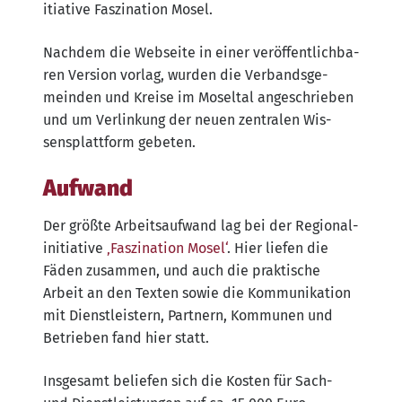
itia­ti­ve Fas­zi­na­ti­on Mosel.
Nach­dem die Web­sei­te in einer ver­öf­fent­lich­ba­
ren Ver­si­on vor­lag, wur­den die Ver­bands­ge­
mein­den und Krei­se im Mos­el­tal ange­schrie­ben
und um Ver­lin­kung der neu­en zen­tra­len Wis­
sens­platt­form gebeten.
Aufwand
Der größ­te Arbeits­auf­wand lag bei der Regio­nal­
in­itia­ti­ve
‚Fas­zi­na­ti­on Mosel‘
. Hier lie­fen die
Fäden zusam­men, und auch die prak­ti­sche
Arbeit an den Tex­ten sowie die Kom­mu­ni­ka­ti­on
mit Dienst­leis­tern, Part­nern, Kom­mu­nen und
Betrie­ben fand hier statt.
Ins­ge­samt belie­fen sich die Kos­ten für Sach-