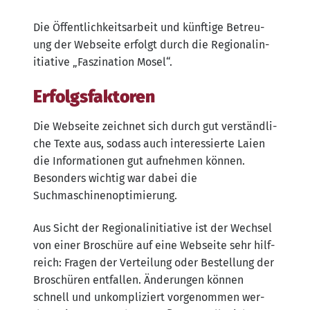
Die Öffent­lich­keits­ar­beit und künf­ti­ge Betreu­
ung der Web­sei­te erfolgt durch die Regio­nal­in­
itia­ti­ve „Fas­zi­na­ti­on Mosel“.
Erfolgsfaktoren
Die Web­sei­te zeich­net sich durch gut ver­ständ­li­
che Tex­te aus, sodass auch inter­es­sier­te Lai­en
die Infor­ma­tio­nen gut auf­neh­men kön­nen.
Beson­ders wich­tig war dabei die
Suchmaschinenoptimierung.
Aus Sicht der Regio­nal­in­itia­ti­ve ist der Wech­sel
von einer Bro­schü­re auf eine Web­sei­te sehr hilf­
reich: Fra­gen der Ver­tei­lung oder Bestel­lung der
Bro­schü­ren ent­fal­len. Ände­run­gen kön­nen
schnell und unkom­pli­ziert vor­ge­nom­men wer­