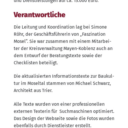
und Dienst­leis­tun­gen auf ca. 15.000 Euro.
Verantwortliche
Die Lei­tung und Koor­di­na­ti­on lag bei Simo­ne
Röhr, der Geschäfts­füh­re­rin von „Fas­zi­na­ti­on
Mosel“. Sie war zusam­men mit einem Mit­ar­bei­
ter der Kreis­ver­wal­tung May­en-Koblenz auch an
dem Ent­wurf der Bera­tungs­tex­te sowie der
Check­lis­ten beteiligt.
Die aktua­li­sier­ten Infor­ma­ti­ons­tex­te zur Bau­kul­
tur im Mos­el­tal stam­men von Micha­el Schwarz,
Archi­tekt aus Trier.
Alle Tex­te wur­den von einer pro­fes­sio­nel­len
exter­nen Tex­te­rin für Such­ma­schi­nen opti­miert.
Das Design der Web­sei­te sowie die Fotos wur­den
eben­falls durch Dienst­leis­ter erstellt.