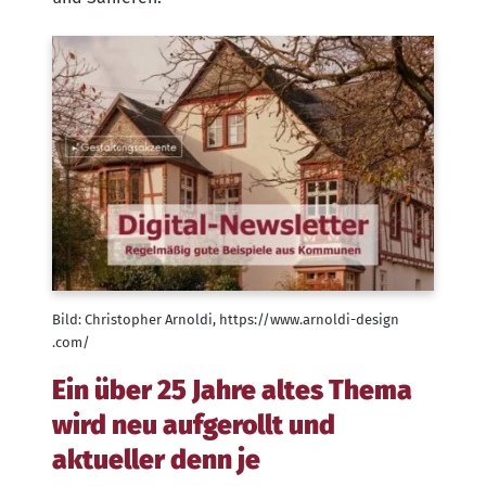
Bild: Chris­to­pher Arnol­di, https://​www​.arnol​di​-design​
.com/
Ein über 25 Jahre altes Thema
wird neu aufgerollt und
aktueller denn je