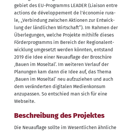
ge­biet des EU-Pro­gramms LEADER (Liai­son ent­re
actions de déve­lo­p­pe­ment de l’é­co­no­mie rura­
le, „Ver­bin­dung zwi­schen Aktio­nen zur Ent­wick­
lung der länd­li­chen Wirt­schaft“). Im Rah­men der
Über­le­gun­gen, wel­che Pro­jek­te mit­hil­fe die­ses
För­der­pro­gramms im Bereich der Regio­nal­ent­
wick­lung umge­setzt wer­den könn­ten, ent­stand
2019 die Idee einer Neu­auf­la­ge der Bro­schü­re
‚Bau­en im Mos­el­tal‘. Im wei­te­ren Ver­lauf der
Pla­nun­gen kam dann die Idee auf, das The­ma
‚Bau­en im Mos­el­tal‘ neu auf­zu­zie­hen und auch
dem ver­än­der­ten digi­ta­len Medi­en­kon­sum
anzu­pas­sen. So ent­schied man sich für eine
Webseite.
Beschreibung des Projektes
Die Neu­auf­la­ge soll­te im Wesent­li­chen ähn­li­che