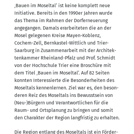
‚Bau­en im Mos­el­tal‘ ist kei­ne kom­plett neue
Initia­ti­ve. Bereits in den 1990er Jah­ren wur­de
das The­ma im Rah­men der Dorf­er­neue­rung
ange­gan­gen. Damals erar­bei­te­ten die an der
Mosel gele­ge­nen Krei­se May­en-Koblenz,
Cochem-Zell, Bern­kas­tel-Witt­lich und Trier-
Saar­burg in Zusam­men­ar­beit mit der Archi­tek­
ten­kam­mer Rhein­land-Pfalz und Prof. Schmidt
von der Hoch­schu­le Trier eine Bro­schü­re mit
dem Titel ‚Bau­en im Mos­el­tal‘. Auf 82 Sei­ten
konn­ten Inter­es­sier­te die Beson­der­hei­ten des
Mos­el­tals ken­nen­ler­nen. Ziel war es, den beson­
de­ren Reiz des Mos­el­tals ins Bewusst­sein von
(Neu-)Bürgern und Ver­ant­wort­li­chen für die
Raum- und Orts­pla­nung zu brin­gen und somit
den Cha­rak­ter der Regi­on lang­fris­tig zu erhalten.
Die Regi­on ent­lang des Mos­el­tals ist ein För­der­