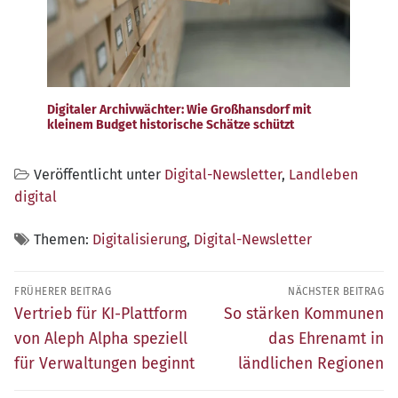
Digitaler Archivwächter: Wie Großhansdorf mit
kleinem Budget historische Schätze schützt
Veröffentlicht unter
Digital-Newsletter
,
Landleben
digital
Themen:
Digitalisierung
,
Digital-Newsletter
Beitragsnavigation
FRÜHERER BEITRAG
NÄCHSTER BEITRAG
Früherer
Nächster
Vertrieb für KI-Plattform
So stärken Kommunen
Beitrag:
Beitrag:
von Aleph Alpha speziell
das Ehrenamt in
für Verwaltungen beginnt
ländlichen Regionen