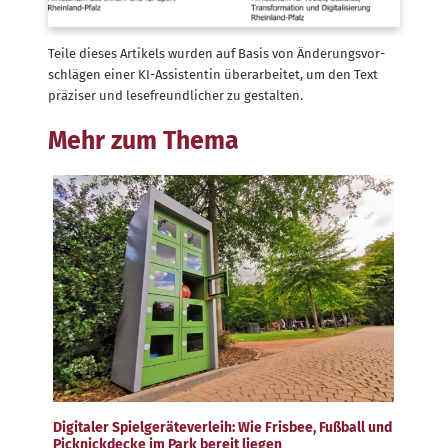
Tei­le die­ses Arti­kels wur­den auf Basis von Ände­rungs­vor­
schlä­gen einer KI-Assis­ten­tin über­ar­bei­tet, um den Text
prä­zi­ser und lese­freund­li­cher zu gestalten.
Mehr zum Thema
Digitaler Spielgeräteverleih: Wie Frisbee, Fußball und
Picknickdecke im Park bereit liegen