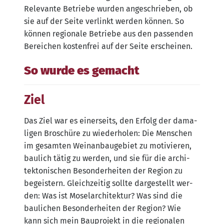
Rele­van­te Betrie­be wur­den ange­schrie­ben, ob
sie auf der Sei­te ver­linkt wer­den kön­nen. So
kön­nen regio­na­le Betrie­be aus den pas­sen­den
Berei­chen kos­ten­frei auf der Sei­te erscheinen.
So wurde es gemacht
Ziel
Das Ziel war es einer­seits, den Erfolg der dama­
li­gen Bro­schü­re zu wie­der­ho­len: Die Men­schen
im gesam­ten Wein­an­bau­ge­biet zu moti­vie­ren,
bau­lich tätig zu wer­den, und sie für die archi­
tek­to­ni­schen Beson­der­hei­ten der Regi­on zu
begeis­tern. Gleich­zei­tig soll­te dar­ge­stellt wer­
den: Was ist Mose­lar­chi­tek­tur? Was sind die
bau­li­chen Beson­der­hei­ten der Regi­on? Wie
kann sich mein Bau­pro­jekt in die regio­na­len