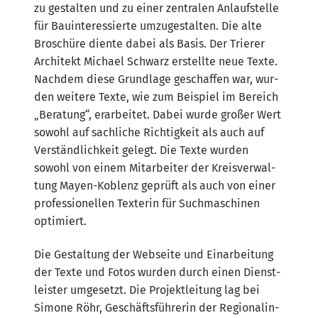
zu gestal­ten und zu einer zen­tra­len Anlauf­stel­le
für Bau­in­ter­es­sier­te umzu­ge­stal­ten. Die alte
Bro­schü­re dien­te dabei als Basis. Der Trie­rer
Archi­tekt Micha­el Schwarz erstell­te neue Tex­te.
Nach­dem die­se Grund­la­ge geschaf­fen war, wur­
den wei­te­re Tex­te, wie zum Bei­spiel im Bereich
„Bera­tung“, erar­bei­tet. Dabei wur­de gro­ßer Wert
sowohl auf sach­li­che Rich­tig­keit als auch auf
Ver­ständ­lich­keit gelegt. Die Tex­te wur­den
sowohl von einem Mit­ar­bei­ter der Kreis­ver­wal­
tung May­en-Koblenz geprüft als auch von einer
pro­fes­sio­nel­len Tex­te­rin für Such­ma­schi­nen
optimiert.
Die Gestal­tung der Web­sei­te und Ein­ar­bei­tung
der Tex­te und Fotos wur­den durch einen Dienst­
leis­ter umge­setzt. Die Pro­jekt­lei­tung lag bei
Simo­ne Röhr, Geschäfts­füh­re­rin der Regio­nal­in­