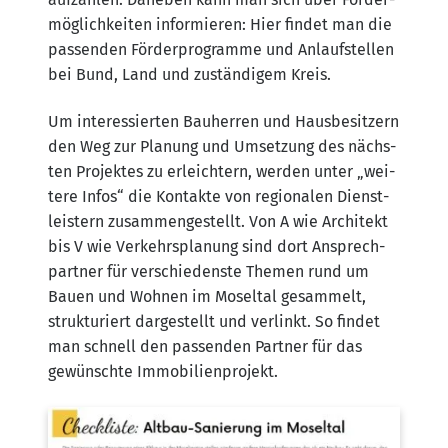
mög­lich­kei­ten infor­mie­ren: Hier fin­det man die
pas­sen­den För­der­pro­gram­me und Anlauf­stel­len
bei Bund, Land und zustän­di­gem Kreis.
Um inter­es­sier­ten Bau­her­ren und Haus­be­sit­zern
den Weg zur Pla­nung und Umset­zung des nächs­
ten Pro­jek­tes zu erleich­tern, wer­den unter „wei­
te­re Infos“ die Kon­tak­te von regio­na­len Dienst­
leis­tern zusam­men­ge­stellt. Von A wie Archi­tekt
bis V wie Ver­kehrs­pla­nung sind dort Ansprech­
part­ner für ver­schie­dens­te The­men rund um
Bau­en und Woh­nen im Mos­el­tal gesam­melt,
struk­tu­riert dar­ge­stellt und ver­linkt. So fin­det
man schnell den pas­sen­den Part­ner für das
gewünsch­te Immobilienprojekt.