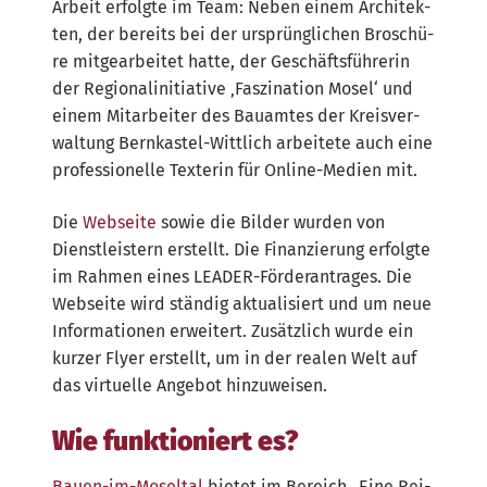
Arbeit erfolg­te im Team: Neben einem Archi­tek­
ten, der bereits bei der ursprüng­li­chen Bro­schü­
re mit­ge­ar­bei­tet hat­te, der Geschäfts­füh­re­rin
der Regio­nal­in­itia­ti­ve ‚Fas­zi­na­ti­on Mosel‘ und
einem Mit­ar­bei­ter des Bau­am­tes der Kreis­ver­
wal­tung Bern­kas­tel-Witt­lich arbei­te­te auch eine
pro­fes­sio­nel­le Tex­te­rin für Online-Medi­en mit.
Die
Web­sei­te
sowie die Bil­der wur­den von
Dienst­leis­tern erstellt. Die Finan­zie­rung erfolg­te
im Rah­men eines LEA­DER-För­der­an­tra­ges. Die
Web­sei­te wird stän­dig aktua­li­siert und um neue
Infor­ma­tio­nen erwei­tert. Zusätz­lich wur­de ein
kur­zer Fly­er erstellt, um in der rea­len Welt auf
das vir­tu­el­le Ange­bot hinzuweisen.
Wie funktioniert es?
Bau­en-im-Mos­el­tal
bie­tet im Bereich „Eine Rei­