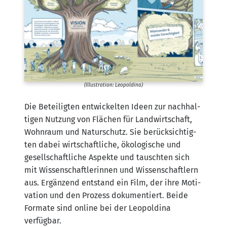
(Illus­tra­ti­on: Leopoldina)
Die Betei­lig­ten ent­wi­ckel­ten Ideen zur nach­hal­
ti­gen Nut­zung von Flä­chen für Land­wirt­schaft,
Wohn­raum und Natur­schutz. Sie berück­sich­tig­
ten dabei wirt­schaft­li­che, öko­lo­gi­sche und
gesell­schaft­li­che Aspek­te und tausch­ten sich
mit Wis­sen­schaft­le­rin­nen und Wis­sen­schaft­lern
aus. Ergän­zend ent­stand ein Film, der ihre Moti­
va­ti­on und den Pro­zess doku­men­tiert. Bei­de
For­ma­te sind online bei der Leo­pol­di­na
verfügbar.