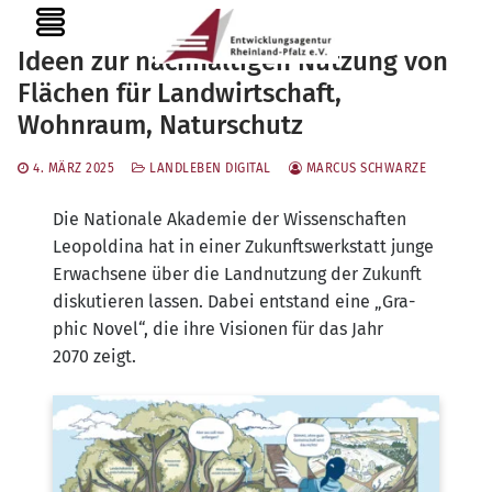
Zum
MENU
Inhalt
Ideen zur nachhaltigen Nutzung von
springen
Flächen für Landwirtschaft,
Wohnraum, Naturschutz
4. MÄRZ 2025
LANDLEBEN DIGITAL
MARCUS SCHWARZE
Die Natio­na­le Aka­de­mie der Wis­sen­schaf­ten
Leo­pol­di­na hat in einer Zukunfts­werk­statt jun­ge
Erwach­se­ne über die Land­nut­zung der Zukunft
dis­ku­tie­ren las­sen. Dabei ent­stand eine „Gra­
phic Novel“, die ihre Visio­nen für das Jahr
2070 zeigt.