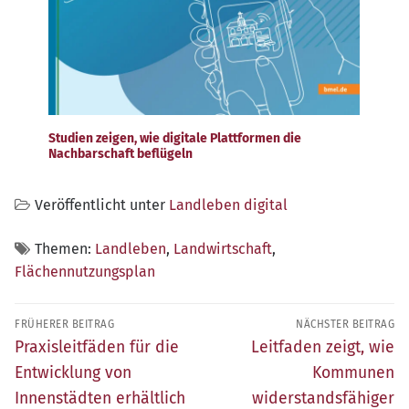
Studien zeigen, wie digitale Plattformen die
Nachbarschaft beflügeln
Veröffentlicht unter
Landleben digital
Themen:
Landleben
,
Landwirtschaft
,
Flächennutzungsplan
Beitragsnavigation
FRÜHERER BEITRAG
NÄCHSTER BEITRAG
Früherer
Nächster
Praxisleitfäden für die
Leitfaden zeigt, wie
Beitrag:
Beitrag:
Entwicklung von
Kommunen
Innenstädten erhältlich
widerstandsfähiger