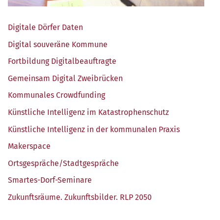
Digi­ta­le Dör­fer Daten
Digi­tal sou­ve­rä­ne Kommune
Fort­bil­dung Digitalbeauftragte
Gemein­sam Digi­tal Zweibrücken
Kom­mu­na­les Crowdfunding
Künst­li­che Intel­li­genz im Katastrophenschutz
Künst­li­che Intel­li­genz in der kom­mu­na­len Praxis
Maker­space
Ortsgespräche/​Stadtgespräche
Smar­tes-Dorf-Semi­na­re
Zukunfts­räu­me. Zukunfts­bil­der. RLP 2050