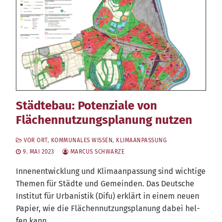
Städtebau: Potenziale von
Flächennutzungsplanung nutzen
VOR ORT
,
KOMMUNALES WISSEN
,
KLIMAANPASSUNG
9. MAI 2023
MARCUS SCHWARZE
Innen­ent­wick­lung und Kli­ma­an­pas­sung sind wich­ti­ge
The­men für Städ­te und Gemein­den. Das Deut­sche
Insti­tut für Urba­nis­tik (Difu) erklärt in einem neu­en
Papier, wie die Flä­chen­nut­zungs­pla­nung dabei hel­
fen kann.