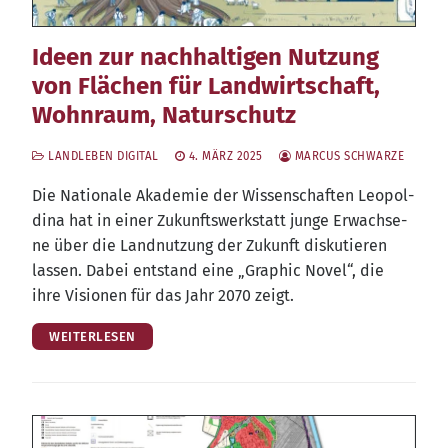
Ideen zur nachhaltigen Nutzung
von Flächen für Landwirtschaft,
Wohnraum, Naturschutz
LANDLEBEN DIGITAL
4. MÄRZ 2025
MARCUS SCHWARZE
Die Natio­na­le Aka­de­mie der Wis­sen­schaf­ten Leo­pol­
di­na hat in einer Zukunfts­werk­statt jun­ge Erwach­se­
ne über die Land­nut­zung der Zukunft dis­ku­tie­ren
las­sen. Dabei ent­stand eine „Gra­phic Novel“, die
ihre Visio­nen für das Jahr 2070 zeigt.
WEITERLESEN