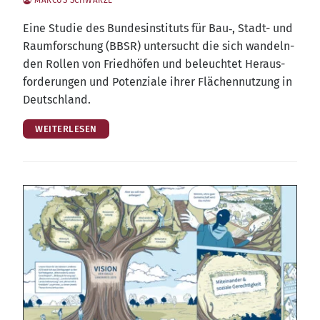
Eine Stu­die des Bun­des­in­sti­tuts für Bau‑, Stadt- und
Raum­for­schung (BBSR) unter­sucht die sich wan­deln­
den Rol­len von Fried­hö­fen und beleuch­tet Her­aus­
for­de­run­gen und Poten­zia­le ihrer Flä­chen­nut­zung in
Deutschland.
WEITERLESEN