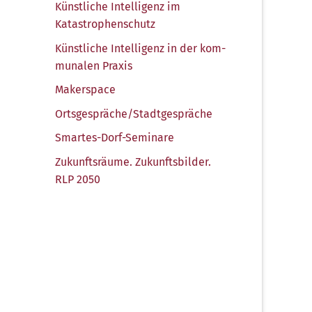
Künst­li­che Intel­li­genz im
Katastrophenschutz
Künst­li­che Intel­li­genz in der kom­
mu­na­len Praxis
Maker­space
Ortsgespräche/​Stadtgespräche
Smar­tes-Dorf-Semi­na­re
Zukunfts­räu­me. Zukunfts­bil­der.
RLP 2050