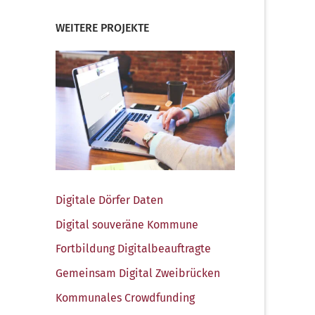
WEITERE PROJEKTE
Digi­ta­le Dör­fer Daten
Digi­tal sou­ve­rä­ne Kommune
Fort­bil­dung Digitalbeauftragte
Gemein­sam Digi­tal Zweibrücken
Kom­mu­na­les Crowdfunding