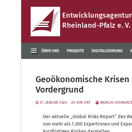
Zum
Inhalt
Entwicklungsagentur
springen
Rheinland-Pfalz e. V.
ÜBER UNS
PROJEKTE
DIGITALISIERUNG
Geoökonomische Krisen r
Vordergrund
27. JANUAR 2026
VOR ORT
MARCUS SCHWARZ
Der aktuelle „Global Risks Report“ des W
von mehr als 1.300 Expertinnen und Exper
kurzfristigen Risiken darstellen.