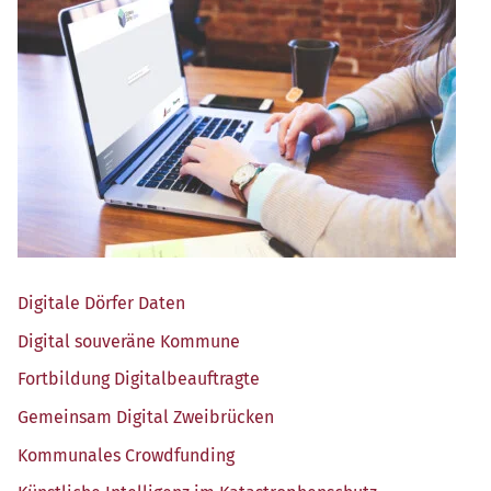
Digi­ta­le Dör­fer Daten
Digi­tal sou­ve­rä­ne Kommune
Fort­bil­dung Digitalbeauftragte
Gemein­sam Digi­tal Zweibrücken
Kom­mu­na­les Crowdfunding