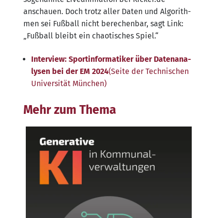
anschau­en. Doch trotz aller Daten und Algo­rith­
men sei Fuß­ball nicht bere­chen­bar, sagt Link:
„Fuß­ball bleibt ein chao­ti­sches Spiel.“
Inter­view: Sport­in­for­ma­ti­ker über Daten­ana­
ly­sen bei der EM 2024
(Sei­te der Tech­ni­schen
Uni­ver­si­tät München)
Mehr zum Thema