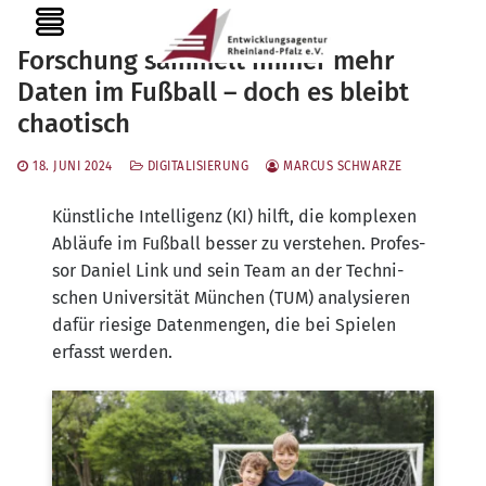
Zum
MENU
Inhalt
Forschung sammelt immer mehr
springen
Daten im Fußball – doch es bleibt
chaotisch
18. JUNI 2024
DIGITALISIERUNG
MARCUS SCHWARZE
Künst­li­che Intel­li­genz (KI) hilft, die kom­ple­xen
Abläu­fe im Fuß­ball bes­ser zu ver­ste­hen. Pro­fes­
sor Dani­el Link und sein Team an der Tech­ni­
schen Uni­ver­si­tät Mün­chen (TUM) ana­ly­sie­ren
dafür rie­si­ge Daten­men­gen, die bei Spie­len
erfasst werden.