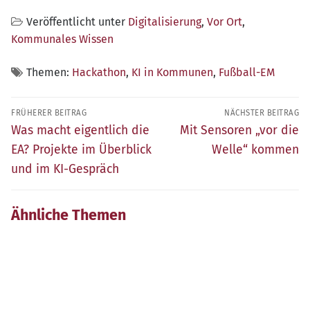
Veröffentlicht unter
Digitalisierung
,
Vor Ort
,
Kommunales Wissen
Themen:
Hackathon
,
KI in Kommunen
,
Fußball-EM
Beitragsnavigation
FRÜHERER BEITRAG
NÄCHSTER BEITRAG
Früherer
Nächster
Was macht eigentlich die
Mit Sensoren „vor die
Beitrag:
Beitrag:
EA? Projekte im Überblick
Welle“ kommen
und im KI-Gespräch
Ähnliche Themen