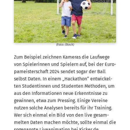
(Foto: iStock)
Zum Bei­spiel zeich­nen Kame­ras die Lauf­we­ge
von Spie­le­rin­nen und Spie­lern auf, bei der Euro­
pa­meis­ter­schaft 2024 sen­det sogar der Ball
selbst Daten. In einem „Hacka­thon“ ent­wi­ckel­
ten Stu­den­tin­nen und Stu­den­ten Metho­den, um
aus den Infor­ma­tio­nen neue Erkennt­nis­se zu
gewin­nen, etwa zum Pres­sing. Eini­ge Ver­ei­ne
nut­zen sol­che Ana­ly­sen bereits für ihr Trai­ning.
Wer sich ein­mal ein Bild von den live gesam­
mel­ten Daten machen möch­te, soll­te ein­mal die
soge­nann­te Live­ani­ma­ti­on bei Kicker​.de