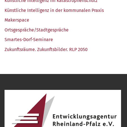
Künst­li­che Intel­li­genz im Katastrophenschutz
Künst­li­che Intel­li­genz in der kom­mu­na­len Praxis
Maker­space
Ortsgespräche/​Stadtgespräche
Smar­tes-Dorf-Semi­na­re
Zukunfts­räu­me. Zukunfts­bil­der. RLP 2050