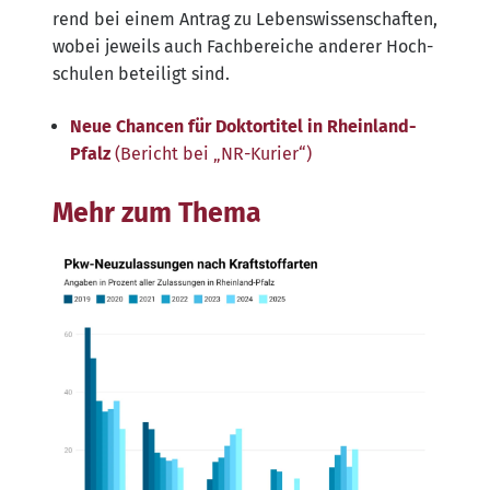
rend bei einem Antrag zu Lebens­wis­sen­schaf­ten,
wobei jeweils auch Fach­be­rei­che ande­rer Hoch­
schu­len betei­ligt sind.
Neue Chan­cen für Dok­tor­ti­tel in Rhein­land-
Pfalz
(Bericht bei „NR-Kurier“)
Mehr zum Thema