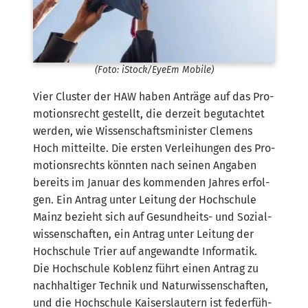
(Foto: iStock/​EyeEm Mobile)
Vier Clus­ter der HAW haben Anträ­ge auf das Pro­
mo­ti­ons­recht gestellt, die der­zeit begut­ach­tet
wer­den, wie Wis­sen­schafts­mi­nis­ter Cle­mens
Hoch mit­teil­te. Die ers­ten Ver­lei­hun­gen des Pro­
mo­ti­ons­rechts könn­ten nach sei­nen Anga­ben
bereits im Janu­ar des kom­men­den Jah­res erfol­
gen. Ein Antrag unter Lei­tung der Hoch­schu­le
Mainz bezieht sich auf Gesund­heits- und Sozi­al­
wis­sen­schaf­ten, ein Antrag unter Lei­tung der
Hoch­schu­le Trier auf ange­wand­te Infor­ma­tik.
Die Hoch­schu­le Koblenz führt einen Antrag zu
nach­hal­ti­ger Tech­nik und Natur­wis­sen­schaf­ten,
und die Hoch­schu­le Kai­sers­lau­tern ist feder­füh­