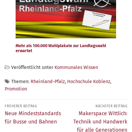
Mehr als 100.000 Wahlplakate zur Landtagswahl
erwartet
Veröffentlicht unter
Kommunales Wissen
Themen:
Rheinland-Pfalz
,
Hochschule Koblenz
,
Promotion
Beitragsnavigation
FRÜHERER BEITRAG
NÄCHSTER BEITRAG
Früherer
Nächster
Neue Mindeststandards
Makerspace Wittlich:
Beitrag:
Beitrag:
für Busse und Bahnen
Technik und Handwerk
für alle Generationen