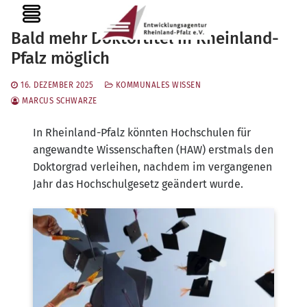
Zum
MENU
Inhalt
Bald mehr Doktortitel in Rheinland-
springen
Pfalz möglich
16. DEZEMBER 2025
KOMMUNALES WISSEN
MARCUS SCHWARZE
In Rhein­land-Pfalz könn­ten Hoch­schu­len für
ange­wand­te Wis­sen­schaf­ten (HAW) erst­mals den
Dok­tor­grad ver­lei­hen, nach­dem im ver­gan­ge­nen
Jahr das Hoch­schul­ge­setz geän­dert wurde.