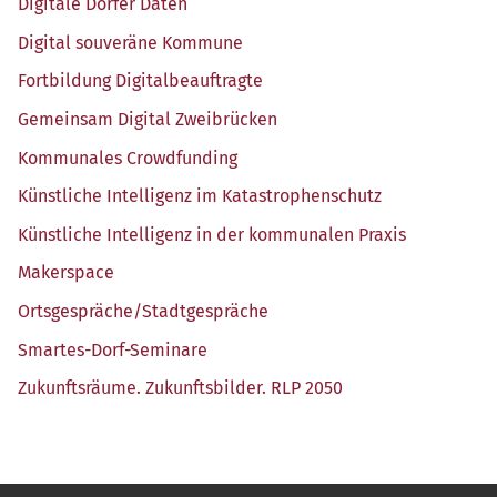
Digi­ta­le Dör­fer Daten
Digi­tal sou­ve­rä­ne Kommune
Fort­bil­dung Digitalbeauftragte
Gemein­sam Digi­tal Zweibrücken
Kom­mu­na­les Crowdfunding
Künst­li­che Intel­li­genz im Katastrophenschutz
Künst­li­che Intel­li­genz in der kom­mu­na­len Praxis
Maker­space
Ortsgespräche/​Stadtgespräche
Smar­tes-Dorf-Semi­na­re
Zukunfts­räu­me. Zukunfts­bil­der. RLP 2050