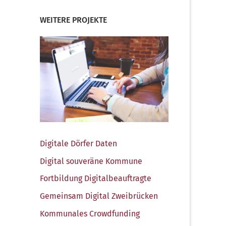
WEITERE PROJEKTE
Digi­ta­le Dör­fer Daten
Digi­tal sou­ve­rä­ne Kommune
Fort­bil­dung Digitalbeauftragte
Gemein­sam Digi­tal Zweibrücken
Kom­mu­na­les Crowdfunding