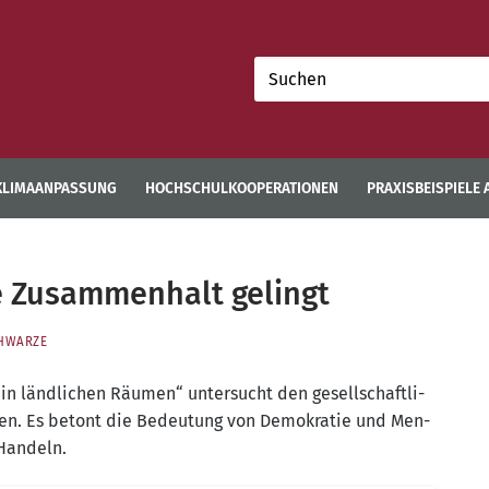
Suchen
nach:
KLIMAANPASSUNG
HOCHSCHULKOOPERATIONEN
PRAXISBEISPIELE
he Zusammenhalt gelingt
HWARZE
n länd­li­chen Räu­men“ unter­sucht den gesell­schaft­li­
ten. Es betont die Bedeu­tung von Demo­kra­tie und Men­
 Handeln.