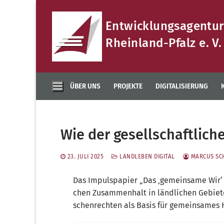
Zum
Inhalt
Entwicklungsagentur
springen
Rheinland-Pfalz e. V.
ÜBER UNS
PROJEKTE
DIGITALISIERUNG
Wie der gesellschaftlic
23. JULI 2025
LANDLEBEN DIGITAL
MARCUS SC
Das Impuls­pa­pier „Das ‚gemein­sa­me Wir‘ i
chen Zusam­men­halt in länd­li­chen Gebie­
schen­rech­ten als Basis für gemein­sa­mes