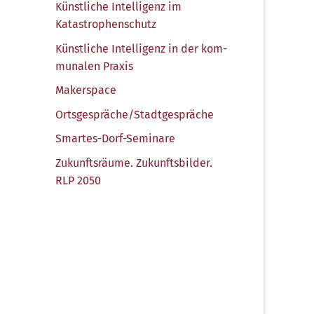
Künst­li­che Intel­li­genz im
Katastrophenschutz
Künst­li­che Intel­li­genz in der kom­
mu­na­len Praxis
Maker­space
Ortsgespräche/​Stadtgespräche
Smar­tes-Dorf-Semi­na­re
Zukunfts­räu­me. Zukunfts­bil­der.
RLP 2050