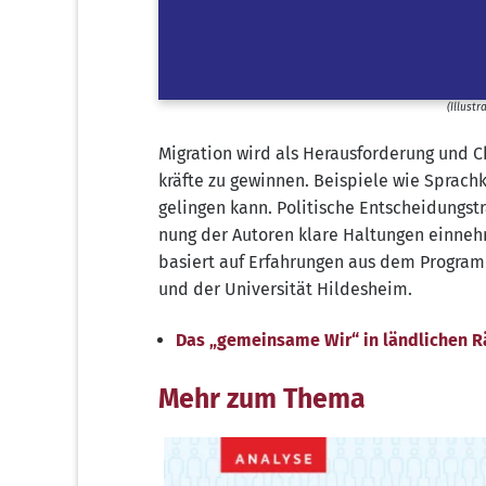
(Illus­t
Migra­ti­on wird als Her­aus­for­de­rung und 
kräf­te zu gewin­nen. Bei­spie­le wie Sprach­ku
gelin­gen kann. Poli­ti­sche Ent­schei­dungs­t
nung der Autoren kla­re Hal­tun­gen ein­neh
basiert auf Erfah­run­gen aus dem Pro­gra
und der Uni­ver­si­tät Hildesheim.
Das „gemein­sa­me Wir“ in länd­li­chen 
Mehr zum Thema