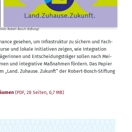
ra­ti­on: Robert-Bosch-Stiftung)
Chan­ce gese­hen, um Infra­struk­tur zu sichern und Fach­
r­se und loka­le Initia­ti­ven zei­gen, wie Inte­gra­ti­on
rä­ge­rin­nen und Ent­schei­dungs­trä­ger sol­len nach Mei­
­men und inte­gra­ti­ve Maß­nah­men för­dern. Das Papier
mm „Land. Zuhau­se. Zukunft“ der Robert-Bosch-Stif­tung
Räu­men
(PDF, 28 Sei­ten, 0,7 MB)