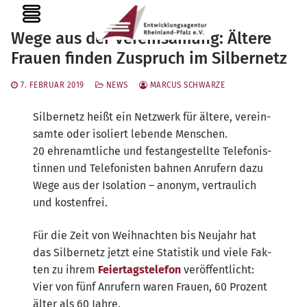
Zum
MENU
Inhalt
Wege aus der Vereinsamung: Ältere
springen
Frauen finden Zuspruch im Silbernetz
7. FEBRUAR 2019
NEWS
MARCUS SCHWARZE
Sil­ber­netz heißt ein Netz­werk für älte­re, ver­ein­
sam­te oder iso­liert leben­de Men­schen.
20 ehren­amt­li­che und fest­an­ge­stell­te Tele­fo­nis­
tin­nen und Tele­fo­nis­ten bah­nen Anru­fern dazu
Wege aus der Iso­la­ti­on – anonym, ver­trau­lich
und kostenfrei.
Für die Zeit von Weih­nach­ten bis Neu­jahr hat
das Sil­ber­netz jetzt eine Sta­tis­tik und vie­le Fak­
ten zu ihrem
Fei­er­tag­s­te­le­fon
ver­öf­fent­licht:
Vier von fünf Anru­fern waren Frau­en, 60 Pro­zent
älter als 60 Jahre.