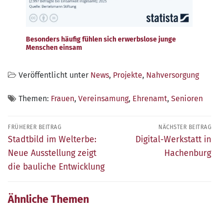
Besonders häufig fühlen sich erwerbslose junge
Menschen einsam
Veröffentlicht unter
News
,
Projekte
,
Nahversorgung
Themen:
Frauen
,
Vereinsamung
,
Ehrenamt
,
Senioren
Beitragsnavigation
FRÜHERER BEITRAG
NÄCHSTER BEITRAG
Früherer
Nächster
Stadtbild im Welterbe:
Digital-Werkstatt in
Beitrag:
Beitrag:
Neue Ausstellung zeigt
Hachenburg
die bauliche Entwicklung
Ähnliche Themen