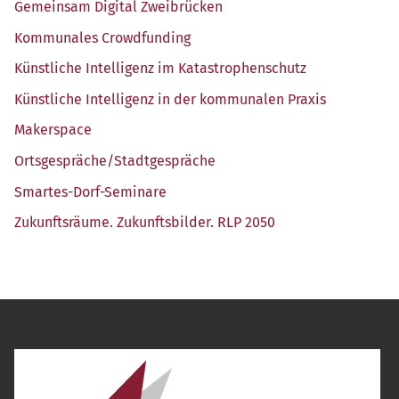
Gemein­sam Digi­tal Zweibrücken
Kom­mu­na­les Crowdfunding
Künst­li­che Intel­li­genz im Katastrophenschutz
Künst­li­che Intel­li­genz in der kom­mu­na­len Praxis
Maker­space
Ortsgespräche/​Stadtgespräche
Smar­tes-Dorf-Semi­na­re
Zukunfts­räu­me. Zukunfts­bil­der. RLP 2050