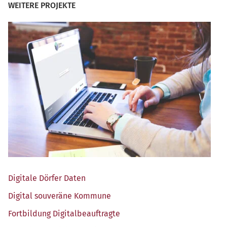
WEITERE PROJEKTE
Digi­ta­le Dör­fer Daten
Digi­tal sou­ve­rä­ne Kommune
Fort­bil­dung Digitalbeauftragte