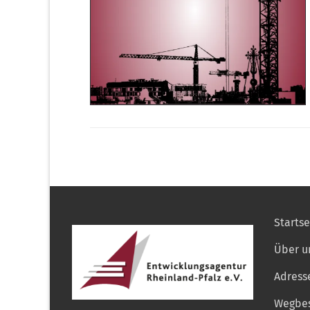
Startse
Über u
Adress
Wegbes