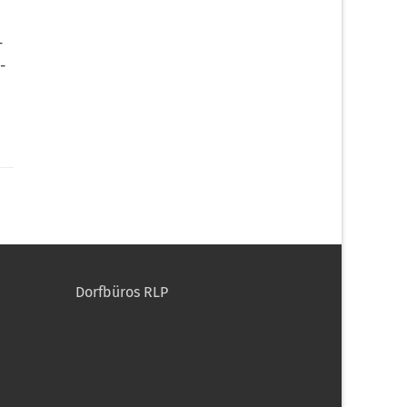
­
­
Dorfbüros RLP