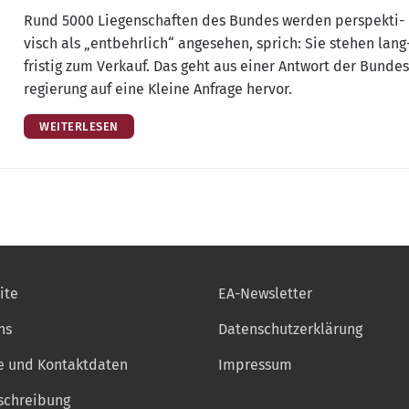
Rund 5000 Lie­gen­schaf­ten des Bun­des wer­den per­spek­ti­
visch als „ent­behr­lich“ ange­se­hen, sprich: Sie ste­hen lang
fris­tig zum Ver­kauf. Das geht aus einer Ant­wort der Bun­des
re­gie­rung auf eine Klei­ne Anfra­ge hervor.
WEITERLESEN
ite
EA-Newsletter
ns
Datenschutzerklärung
e und Kontaktdaten
Impressum
chreibung