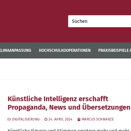
Suchen
nach:
KLIMAANPASSUNG
HOCHSCHULKOOPERATIONEN
PRAXISBEISPIELE
Künstliche Intelligenz erschafft
Propaganda, News und Übersetzungen
DIGITALISIERUNG
24. APRIL 2024
MARCUS SCHWARZE
Künst­li­che Figu­ren und Stim­men erset­zen mehr und mehr