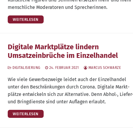
mensch­li­che Mode­ra­to­ren und Sprecherinnen.
WEITERLESEN
Digitale Marktplätze lindern
Umsatzeinbrüche im Einzelhandel
DIGITALISIERUNG
24. FEBRUAR 2021
MARCUS SCHWARZE
Wie vie­le Gewer­be­zwei­ge lei­det auch der Ein­zel­han­del
unter den Beschrän­kun­gen durch Coro­na. Digi­ta­le Markt­
plät­ze ent­wi­ckeln sich zur Alter­na­ti­ve. Denn Abhol‑, Lie­fer
und Bring­diens­te sind unter Auf­la­gen erlaubt.
WEITERLESEN