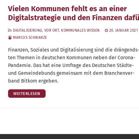
Vielen Kommunen fehlt es an einer
Digitalstrategie und den Finanzen daf
DIGITALISIERUNG
,
VOR ORT
,
KOMMUNALES WISSEN
20. JANUAR 2021
MARCUS SCHWARZE
Finan­zen, Sozia­les und Digi­ta­li­sie­rung sind die drän­gends
ten The­men in deut­schen Kom­mu­nen neben der Coro­na-
Pan­de­mie. Das hat eine Umfra­ge des Deut­schen Städ­te-
und Gemein­de­bunds gemein­sam mit dem Bran­chen­ver­
band Bit­kom ergeben.
WEITERLESEN