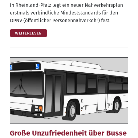
In Rhein­land-Pfalz legt ein neu­er Nah­ver­kehrs­plan
erst­mals ver­bind­li­che Min­dest­stan­dards für den
ÖPNV (öffent­li­cher Per­so­nen­nah­ver­kehr) fest.
WEITERLESEN
Große Unzufriedenheit über Busse