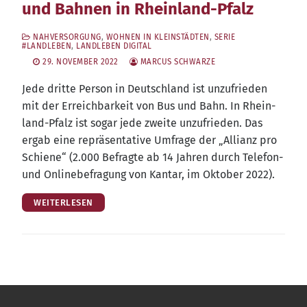
und Bahnen in Rheinland-Pfalz
NAHVERSORGUNG
,
WOHNEN IN KLEINSTÄDTEN
,
SERIE
#LANDLEBEN
,
LANDLEBEN DIGITAL
29. NOVEMBER 2022
MARCUS SCHWARZE
Jede drit­te Per­son in Deutsch­land ist unzu­frie­den
mit der Erreich­bar­keit von Bus und Bahn. In Rhein­
land-Pfalz ist sogar jede zwei­te unzu­frie­den. Das
ergab eine reprä­sen­ta­ti­ve Umfra­ge der „Alli­anz pro
Schie­ne“ (2.000 Befrag­te ab 14 Jah­ren durch Tele­fon-
und Online­be­fra­gung von Kant­ar, im Okto­ber 2022).
WEITERLESEN