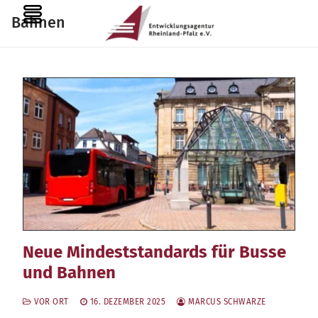
Zum
MENU
Bahnen
Inhalt
springen
Neue Mindeststandards für Busse
und Bahnen
VOR ORT
16. DEZEMBER 2025
MARCUS SCHWARZE