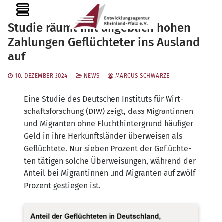
Zum
MENU
Inhalt
Studie räumt mit angeblich hohen
springen
Zahlungen Geflüchteter ins Ausland
auf
10. DEZEMBER 2024
NEWS
MARCUS SCHWARZE
Eine Stu­die des Deut­schen Insti­tuts für Wirt­
schafts­for­schung (DIW) zeigt, dass Migran­tin­nen
und Migran­ten ohne Flucht­hin­ter­grund häu­fi­ger
Geld in ihre Her­kunfts­län­der über­wei­sen als
Geflüch­te­te. Nur sie­ben Pro­zent der Geflüch­te­
ten täti­gen sol­che Über­wei­sun­gen, wäh­rend der
Anteil bei Migran­tin­nen und Migran­ten auf zwölf
Pro­zent gestie­gen ist.