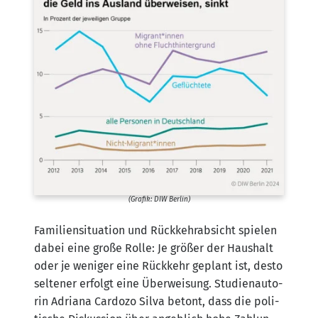
(Gra­fik: DIW Berlin)
Fami­li­en­si­tua­ti­on und Rück­kehr­ab­sicht spie­len
dabei eine gro­ße Rol­le: Je grö­ßer der Haus­halt
oder je weni­ger eine Rück­kehr geplant ist, des­to
sel­te­ner erfolgt eine Über­wei­sung. Stu­di­en­au­to­
rin Adria­na Car­do­zo Sil­va betont, dass die poli­