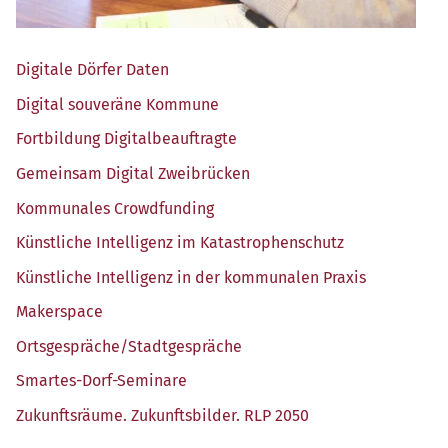
Digi­ta­le Dör­fer Daten
Digi­tal sou­ve­rä­ne Kommune
Fort­bil­dung Digitalbeauftragte
Gemein­sam Digi­tal Zweibrücken
Kom­mu­na­les Crowdfunding
Künst­li­che Intel­li­genz im Katastrophenschutz
Künst­li­che Intel­li­genz in der kom­mu­na­len Praxis
Maker­space
Ortsgespräche/​Stadtgespräche
Smar­tes-Dorf-Semi­na­re
Zukunfts­räu­me. Zukunfts­bil­der. RLP 2050