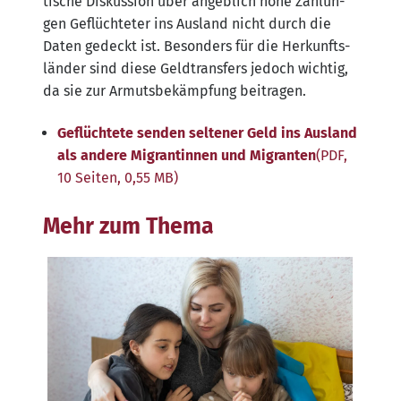
ti­sche Dis­kus­si­on über angeb­lich hohe Zah­lun­
gen Geflüch­te­ter ins Aus­land nicht durch die
Daten gedeckt ist. Beson­ders für die Her­kunfts­
län­der sind die­se Geld­trans­fers jedoch wich­tig,
da sie zur Armuts­be­kämp­fung beitragen.
Geflüch­te­te sen­den sel­te­ner Geld ins Aus­land
als ande­re Migran­tin­nen und Migran­ten
(PDF,
10 Sei­ten, 0,55 MB)
Mehr zum Thema