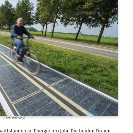
(Foto: Watt­way)
­watt­stun­den an Ener­gie pro Jahr. Die bei­den Fir­men