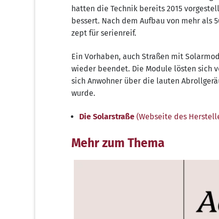
hat­ten die Tech­nik bereits 2015 vor­ge­ste
bes­sert. Nach dem Auf­bau von mehr als 50
zept für serienreif.
Ein Vor­ha­ben, auch Stra­ßen mit Solar­mo­d
wie­der been­det. Die Modu­le lös­ten sich 
sich Anwoh­ner über die lau­ten Abroll­ge­rä
wurde.
Die Solar­stra­ße
(Web­sei­te des Her­stel­
Mehr zum Thema