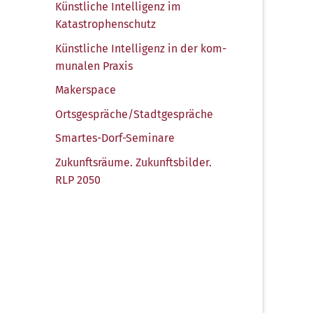
Künst­li­che Intel­li­genz im
Katastrophenschutz
Künst­li­che Intel­li­genz in der kom­
mu­na­len Praxis
Maker­space
Ortsgespräche/​Stadtgespräche
Smar­tes-Dorf-Semi­na­re
Zukunfts­räu­me. Zukunfts­bil­der.
RLP 2050