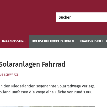
Suchen
nach:
KLIMAANPASSUNG
HOCHSCHULKOOPERATIONEN
PRAXISBEISPIELE
 Solaranlagen Fahrrad
US SCHWARZE
den Nie­der­lan­den soge­nann­te Solar­rad­we­ge ver­legt.
hol­land umfas­sen die Wege eine Flä­che von rund 1.000