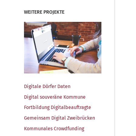
WEITERE PROJEKTE
Digi­ta­le Dör­fer Daten
Digi­tal sou­ve­rä­ne Kommune
Fort­bil­dung Digitalbeauftragte
Gemein­sam Digi­tal Zweibrücken
Kom­mu­na­les Crowdfunding