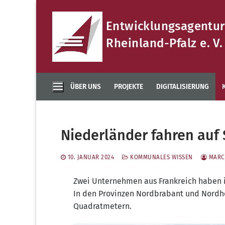
Zum
Inhalt
Entwicklungsagentur
springen
Rheinland-Pfalz e. V.
ÜBER UNS
PROJEKTE
DIGITALISIERUNG
Niederländer fahren auf
10. JANUAR 2024
KOMMUNALES WISSEN
MARC
Zwei Unter­neh­men aus Frank­reich haben in 
In den Pro­vin­zen Nord­bra­bant und Nord­
Quadratmetern.