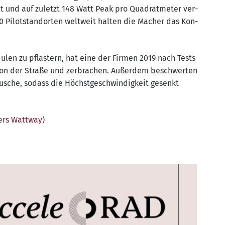
llt und auf zuletzt 148 Watt Peak pro Qua­drat­me­ter ver­
 Pilot­stand­or­ten welt­weit hal­ten die Macher das Kon­
u­len zu pflas­tern, hat eine der Fir­men 2019 nach Tests
von der Stra­ße und zer­bra­chen. Außer­dem beschwer­ten
u­sche, sodass die Höchst­ge­schwin­dig­keit gesenkt
lers Wattway)