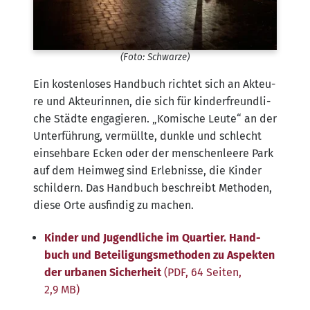
(Foto: Schwar­ze)
Ein kos­ten­lo­ses Hand­buch rich­tet sich an Akteu­
re und Akteu­rin­nen, die sich für kin­der­freund­li­
che Städ­te enga­gie­ren. „Komi­sche Leu­te“ an der
Unter­füh­rung, ver­müll­te, dunk­le und schlecht
ein­seh­ba­re Ecken oder der men­schen­lee­re Park
auf dem Heim­weg sind Erleb­nis­se, die Kin­der
schil­dern. Das Hand­buch beschreibt Metho­den,
die­se Orte aus­fin­dig zu machen.
Kin­der und Jugend­li­che im Quar­tier. Hand­
buch und Betei­li­gungs­me­tho­den zu Aspek­ten
der urba­nen Sicher­heit
(PDF, 64 Sei­ten,
2,9 MB)