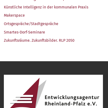
Künst­li­che Intel­li­genz in der kom­mu­na­len Praxis
Maker­space
Ortsgespräche/​Stadtgespräche
Smar­tes-Dorf-Semi­na­re
Zukunfts­räu­me. Zukunfts­bil­der. RLP 2050