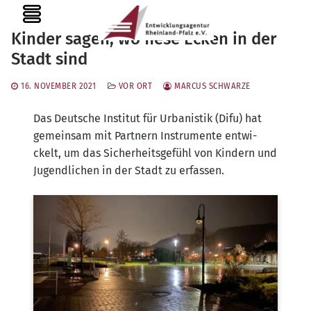
Zum
MENU
Inhalt
Kinder sagen, wo fiese Ecken in der
springen
Stadt sind
16. NOVEMBER 2021
VOR ORT
MARCUS SCHWARZE
Das Deut­sche Insti­tut für Urba­nis­tik (Difu) hat
gemein­sam mit Part­nern Instru­men­te ent­wi­
ckelt, um das Sicher­heits­ge­fühl von Kin­dern und
Jugend­li­chen in der Stadt zu erfassen.