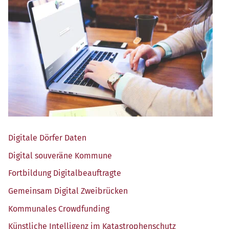
Digi­ta­le Dör­fer Daten
Digi­tal sou­ve­rä­ne Kommune
Fort­bil­dung Digitalbeauftragte
Gemein­sam Digi­tal Zweibrücken
Kom­mu­na­les Crowdfunding
Künst­li­che Intel­li­genz im Katastrophenschutz