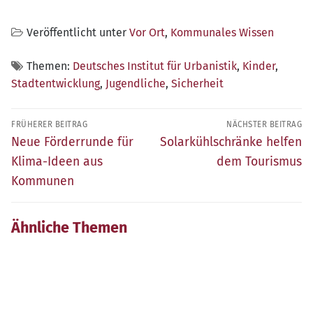
Veröffentlicht unter
Vor Ort
,
Kommunales Wissen
Themen:
Deutsches Institut für Urbanistik
,
Kinder
,
Stadtentwicklung
,
Jugendliche
,
Sicherheit
Beitragsnavigation
FRÜHERER BEITRAG
NÄCHSTER BEITRAG
Früherer
Nächster
Neue Förderrunde für
Solarkühlschränke helfen
Beitrag:
Beitrag:
Klima-Ideen aus
dem Tourismus
Kommunen
Ähnliche Themen